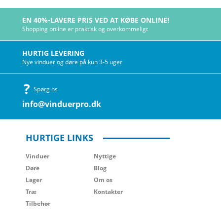
EN 40%-LAVERE PRIS VED AT KØBE ONLINE!
Shopping online er praktisk og overkommeligt
HURTIG LEVERING
Nye vinduer og døre på kun 3-5 uger
Spørg os
info@vinduerpro.dk
HURTIGE LINKS
Vinduer
Nyttige
Døre
Blog
Lager
Om os
Træ
Kontakter
Tilbehør