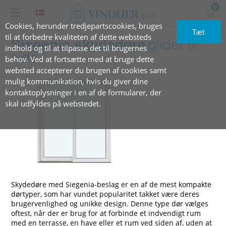
0
Cookies, herunder tredjepartscookies, bruges
Tæt
til at forbedre kvaliteten af dette websteds
Siegenia skydedøre
glider til
indhold og til at tilpasse det til brugernes
side
behov. Ved at fortsætte med at bruge dette
websted accepterer du brugen af cookies samt
mulig kommunikation, hvis du giver dine
kontaktoplysninger i en af de formularer, der
skal udfyldes på webstedet.
Skydedøre med Siegenia-beslag er en af de mest kompakte
dørtyper, som har vundet popularitet takket være deres
brugervenlighed og unikke design. Denne type dør vælges
oftest, når der er brug for at forbinde et indvendigt rum
med en terrasse, en have eller et rum ved siden af, uden at