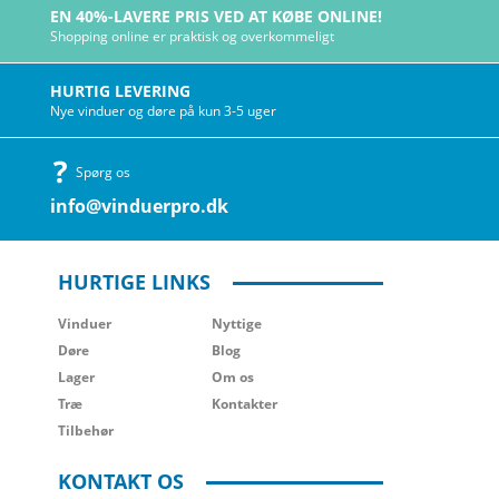
EN 40%-LAVERE PRIS VED AT KØBE ONLINE!
Shopping online er praktisk og overkommeligt
HURTIG LEVERING
Nye vinduer og døre på kun 3-5 uger
Spørg os
info@vinduerpro.dk
HURTIGE LINKS
Vinduer
Nyttige
Døre
Blog
Lager
Om os
Træ
Kontakter
Tilbehør
KONTAKT OS