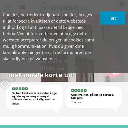
0
Cookies, herunder tredjepartscookies, bruges
Tæt
+47 919 06 935
til at forbedre kvaliteten af dette websteds
Ring til os, vi står klar til at hjælpe dig
indhold og til at tilpasse det til brugernes
behov. Ved at fortsætte med at bruge dette
websted accepterer du brugen af cookies samt
mulig kommunikation, hvis du giver dine
Kan ikke vente? Få
kontaktoplysninger i en af de formularer, der
skal udfyldes på webstedet.
vinduer og døre af
højeste kvalitet på den
maksimale korte tid!
★
★
★
★
★
★
★
★
★
★
Vi har købt en teressedør i ege
God kvalitet, pålidelig service,
og alu og er meget meget
fair pris
tilfreds det er virkelig kvalitet
Thomas
Brian