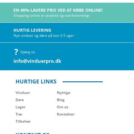
EN 40%-LAVERE PRIS VED AT KØBE ONLINE!
Shopping online er praktisk og overkommeligt
HURTIG LEVERING
Nye vinduer og døre på kun 3-5 uger
Spørg os
info@vinduerpro.dk
HURTIGE LINKS
Vinduer
Nyttige
Døre
Blog
Lager
Om os
Træ
Kontakter
Tilbehør