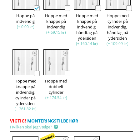
Hoppe på
Hoppe med
Hoppe med
Hoppe med
indvendig
knappe på
knappe på
cylinder på
(+ 0.00 kr)
indvendig
indvendig,
indvendig,
(+ 69.15 kr)
håndtag på
håndtag på
ydersiden
ydersiden
(+ 160.14 kr)
(+ 109.09 kr)
Hoppe med
Hoppe med
knappe på
dobbelt
indvendig,
cylinder
cylinder på
(+ 174.54 kr)
ydersiden
(+ 261.82 kr)
VIGTIG!
MONTERINGSTILBEHØR
Hvilken skal jeg vælge?
Populær