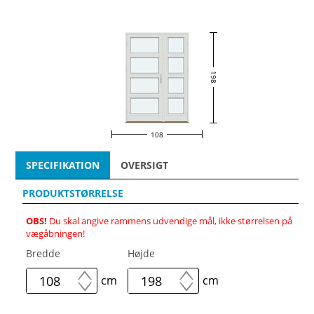
198
108
SPECIFIKATION
OVERSIGT
PRODUKTSTØRRELSE
OBS!
Du skal angive rammens udvendige mål, ikke størrelsen på
vægåbningen!
Bredde
Højde
cm
cm