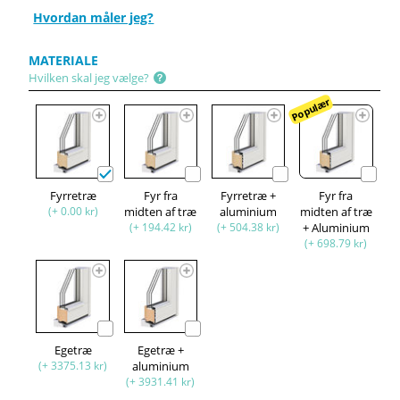
Hvordan måler jeg?
MATERIALE
Hvilken skal jeg vælge?
Populær
Fyrretræ
Fyr fra
Fyrretræ +
Fyr fra
(+ 0.00 kr)
midten af træ
aluminium
midten af træ
(+ 194.42 kr)
(+ 504.38 kr)
+ Aluminium
(+ 698.79 kr)
Egetræ
Egetræ +
(+ 3375.13 kr)
aluminium
(+ 3931.41 kr)