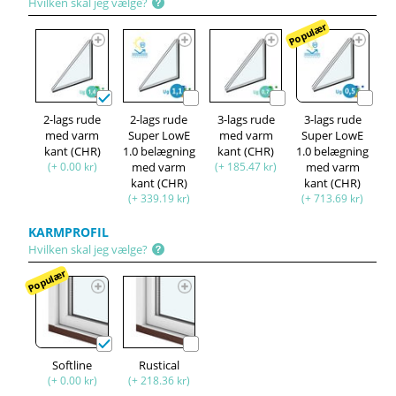
Hvilken skal jeg vælge?
Populær
2-lags rude
2-lags rude
3-lags rude
3-lags rude
med varm
Super LowE
med varm
Super LowE
kant (CHR)
1.0 belægning
kant (CHR)
1.0 belægning
(+ 0.00 kr)
med varm
(+ 185.47 kr)
med varm
kant (CHR)
kant (CHR)
(+ 339.19 kr)
(+ 713.69 kr)
KARMPROFIL
Hvilken skal jeg vælge?
Populær
Softline
Rustical
(+ 0.00 kr)
(+ 218.36 kr)