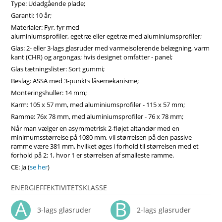
Type: Udadgående plade;
døre, skræddersyet til at modstå Danmarks unikke klima. Vi
anbefaler at vælge vores produkter fra midten af træ, som
Garanti: 10 år;
vil sikre større produktstabilitet, holdbarhed og i høj grad
Materialer: Fyr, fyr med
forlænge produktets levetid. Køb dører i Vinduerpro
aluminiumsprofiler, egetræ eller egetræ med aluminiumsprofiler;
onlinebutik til billige priser. Vi sikrer høj terrassedøre
Glas: 2- eller 3-lags glasruder med varmeisolerende belægning, varm
kvalitet og hurtig levering.
kant (CHR) og argongas; hvis designet omfatter - panel;
Glas tætningslister: Sort gummi;
Beslag: ASSA med 3-punkts låsemekanisme;
Monteringshuller: 14 mm;
Karm: 105 x 57 mm, med aluminiumsprofiler - 115 x 57 mm;
Ramme: 76x 78 mm, med aluminiumsprofiler - 76 x 78 mm;
Når man vælger en asymmetrisk 2-fløjet altandør med en
minimumsstørrelse på 1080 mm, vil størrelsen på den passive
ramme være 381 mm, hvilket øges i forhold til størrelsen med et
forhold på 2: 1, hvor 1 er størrelsen af smalleste ramme.
CE: Ja (
se her
)
ENERGIEFFEKTIVITETSKLASSE
3-lags glasruder
2-lags glasruder