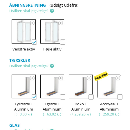
ÅBNINGSRETNING
(udsigt udefra)
Hvilken skal jeg vælge?
Venstre aktiv
Højre aktiv
TÆRSKLER
Hvilken skal jeg vælge?
Populær
Fyrretræ +
Egetræ +
Iroko +
Accoya® +
Aluminium
Aluminium
Aluminium
Aluminium
(+ 0.00 kr)
(+ 63.02 kr)
(+ 259.20 kr)
(+ 259.20 kr)
GLAS