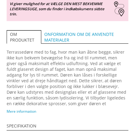
Vi giver mulighed for at VÆLGE DEN MEST BEKVEMME
LEVERINGSUGE, som du finder i indkøbskurvens sidste
trin.
ONFORMATION OM DE ANVENDTE
OM
MATERIALER
PRODUKTET
Terrassedøre med to fag, hvor man kan åbne begge, sikrer
ikke kun bekvem bevægelse fra og ind til rummet, men
giver også maksimalt effektiv udluftning. Ved at vælge et
fuldt glaseret design af faget, kan man opnå maksimal
adgang for lys til rummet. Døren kan låses i forskellige
vinkler ved at dreje håndtaget ned. Dette sikrer, at døren
forbliver i den valgte position og ikke lukker i blæsevejr.
Døre kan udstyres med designglas eller et af glassene med
en særlig funktion, såsom lydisolering. Vi tilbyder ligeledes
en række dekorative sprosser, som giver døren et
sofistikeret udseende og gør det muligt at tilpasse den til
Mere information
forskellige arkitektoniske krav. ASSA Fix beslag sikrer, at
døren, selv ved intensivt brug, vil tjene langvarigt og
SPECIFIKATION
pålideligt. Oplev en blanding af traditionelt håndværk og
moderne innovation med vores premium trævinduer og