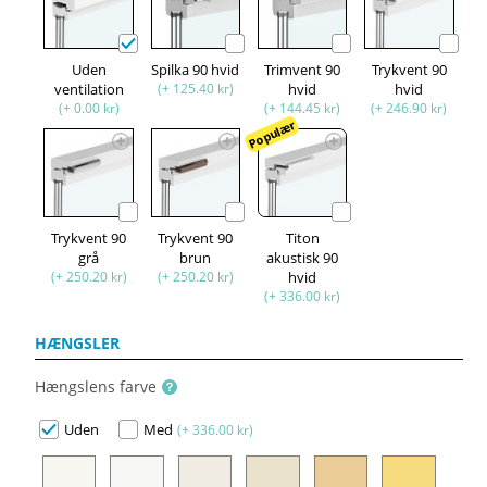
Uden
Spilka 90 hvid
Trimvent 90
Trykvent 90
ventilation
(+ 125.40 kr)
hvid
hvid
(+ 0.00 kr)
(+ 144.45 kr)
(+ 246.90 kr)
Populær
Trykvent 90
Trykvent 90
Titon
grå
brun
akustisk 90
(+ 250.20 kr)
(+ 250.20 kr)
hvid
(+ 336.00 kr)
HÆNGSLER
Hængslens farve
Uden
Med
(+ 336.00 kr)