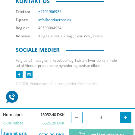
KONTAKT OS
Telefon:
+4791906935
E-post:
info@vinduerpro.dk
Reg.nr.:
49503004934
Adresse:
Ķingas, Priekuļu pag., Cēsu nov., Latvia
SOCIALE MEDIER
Følg os på Instagram, Facebook og Twitter, hvor du kan finde
ud af Vinduerpro seneste nyheder og bedste tilbud.
© 2026, Vinduerpro. Alle rettigheder forbeholdes
Normalpris
13052.40 DKK
-
50
% Rabat
6526.20 DKK
Samlet pris
6526.20 DKK
Læg i indkøbskurv