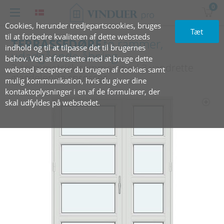
0
Cookies, herunder tredjepartscookies, bruges
Tæt
til at forbedre kvaliteten af dette websteds
TERRASSEDØRE
to rammer,
indhold og til at tilpasse det til brugernes
udadgående åbning
behov. Ved at fortsætte med at bruge dette
2 asymmetrisk rammer med 3 vandrette
websted accepterer du brugen af cookies samt
glasdelende sprosser
mulig kommunikation, hvis du giver dine
kontaktoplysninger i en af de formularer, der
skal udfyldes på webstedet.