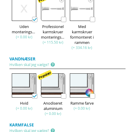
Uden
Professionel
Med
monteringssæt
karmskruer
karmskruer
(+ 0.00 kr)
monteringssæt
formonteret i
(+ 115.50 kr)
rammen
(+ 334.16 kr)
VANDNÆSER
Hvilken skal jeg vælge?
Populær
Hvid
Anodiseret
Ramme farve
(+ 0.00 kr)
aluminium
(+ 0.00 kr)
(+ 0.00 kr)
KARMFALSE
Hvilken skal jeg vælge?