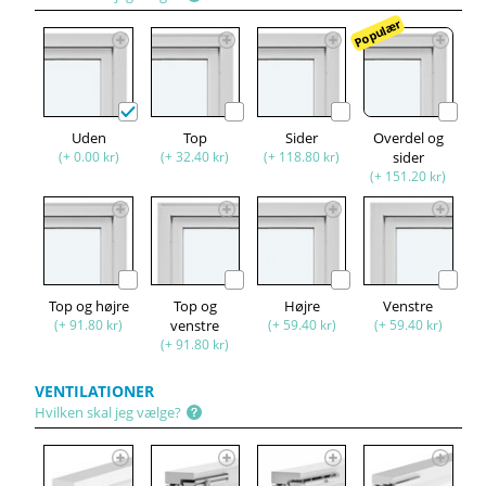
Populær
Uden
Top
Sider
Overdel og
(+ 0.00 kr)
(+ 32.40 kr)
(+ 118.80 kr)
sider
(+ 151.20 kr)
Top og højre
Top og
Højre
Venstre
(+ 91.80 kr)
venstre
(+ 59.40 kr)
(+ 59.40 kr)
(+ 91.80 kr)
VENTILATIONER
Hvilken skal jeg vælge?