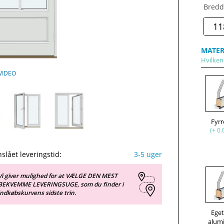
Bredd
MATER
Hvilken
VIDEO
Fyr
(+ 0.
slået leveringstid:
3-5 uger
Vi giver mulighed for at VÆLGE DEN MEST
BEKVEMME LEVERINGSUGE, som du finder i
indkøbskurvens sidste trin.
Ege
alum