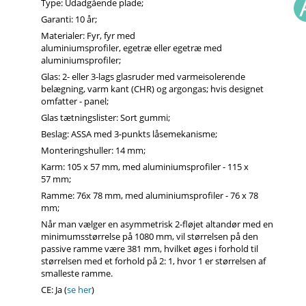
Type: Udadgående plade;
Garanti: 10 år;
Materialer: Fyr, fyr med
aluminiumsprofiler, egetræ eller egetræ med
aluminiumsprofiler;
Glas: 2- eller 3-lags glasruder med varmeisolerende
belægning, varm kant (CHR) og argongas; hvis designet
omfatter - panel;
Glas tætningslister: Sort gummi;
Beslag: ASSA med 3-punkts låsemekanisme;
Monteringshuller: 14 mm;
Karm: 105 x 57 mm, med aluminiumsprofiler - 115 x
57 mm;
Ramme: 76x 78 mm, med aluminiumsprofiler - 76 x 78
mm;
Når man vælger en asymmetrisk 2-fløjet altandør med en
minimumsstørrelse på 1080 mm, vil størrelsen på den
passive ramme være 381 mm, hvilket øges i forhold til
størrelsen med et forhold på 2: 1, hvor 1 er størrelsen af
smalleste ramme.
CE: Ja (
se her
)