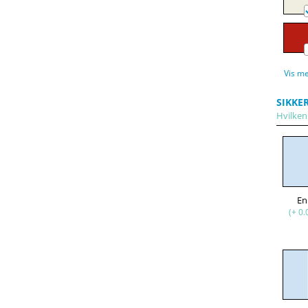
Vis m
SIKKE
Hvilken
En
(+ 0.