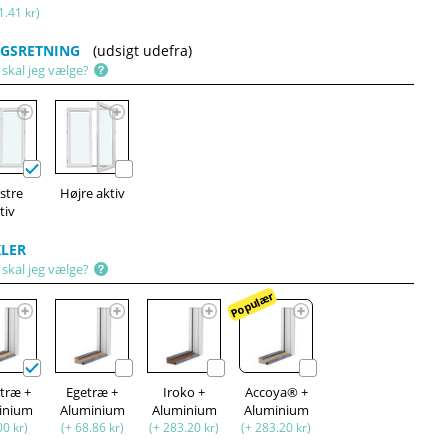
1.41 kr)
GSRETNING
(udsigt udefra)
 skal jeg vælge?
stre
Højre aktiv
tiv
LER
 skal jeg vælge?
Populær
etræ +
Egetræ +
Iroko +
Accoya® +
inium
Aluminium
Aluminium
Aluminium
00 kr)
(+ 68.86 kr)
(+ 283.20 kr)
(+ 283.20 kr)