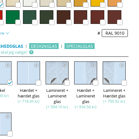
#
ere
RHEDSGLAS
DESIGNGLAS
SPECIALGLAS
 skal jeg vælge?
kel
Hærdet +
Lamineret +
Hærdet +
Lamineret +
00 kr)
hærdet glas
Lamineret
Lamineret
Hærdet glas
(+ 718.45 kr)
glas
glas
(+ 700.92 kr)
(+ 584.10 kr)
(+ 934.56 kr)