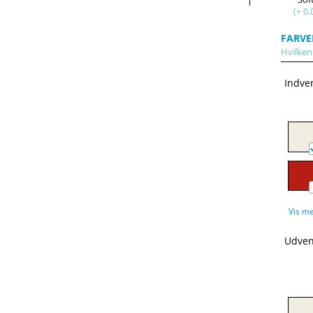
(+ 0.
FARVE
Hvilken
Indve
Vis m
Udven