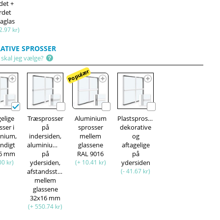
det +
rdet
aglas
2.97 kr)
ATIVE SPROSSER
 skal jeg vælge?
Populær
gelige
Træsprosser
Aluminium
Plastsprosser,
sser i
på
sprosser
dekorative
inium,
indersiden,
mellem
og
ndigt
aluminiumsprosser
glassene
aftagelige
16 mm
på
RAL 9016
på
00 kr)
ydersiden,
(+ 10.41 kr)
ydersiden
afstandsstykke
(- 41.67 kr)
mellem
glassene
32x16 mm
(+ 550.74 kr)