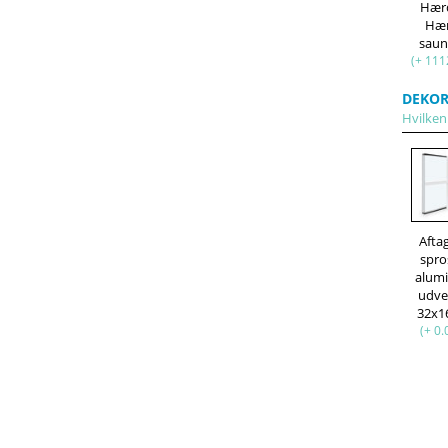
Hær
Hæ
saun
(+ 111
DEKOR
Hvilken
Afta
spro
alum
udve
32x
(+ 0.