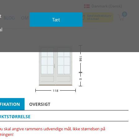
Danmark (Dansk)
0
t
Send indkøbskurv
BLOG
OM OS
KONTAKTER
Tæt
til e‑mail
al
198
0
118
FIKATION
OVERSIGT
KTSTØRRELSE
u skal angive rammens udvendige mål, ikke størrelsen på
ningen!