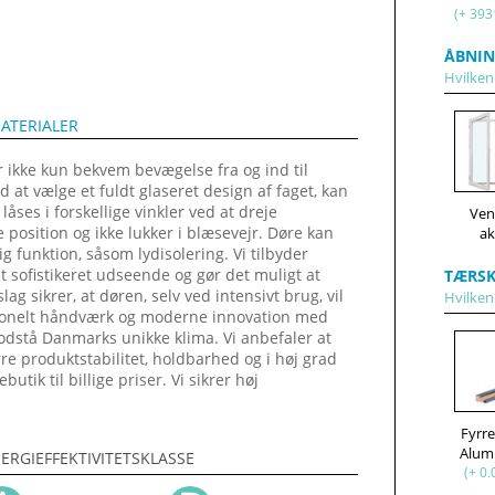
(+ 393
ÅBNIN
Hvilken
ATERIALER
 ikke kun bekvem bevægelse fra og ind til
 at vælge et fuldt glaseret design af faget, kan
ses i forskellige vinkler ved at dreje
Ven
e position og ikke lukker i blæsevejr. Døre kan
ak
 funktion, såsom lydisolering. Vi tilbyder
t sofistikeret udseende og gør det muligt at
TÆRSK
lag sikrer, at døren, selv ved intensivt brug, vil
Hvilken
ditionelt håndværk og moderne innovation med
odstå Danmarks unikke klima. Vi anbefaler at
rre produktstabilitet, holdbarhed og i høj grad
tik til billige priser. Vi sikrer høj
Fyrr
Alum
ERGIEFFEKTIVITETSKLASSE
(+ 0.