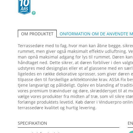
ONFORMATION OM DE ANVENDTE M
OM PRODUKTET
Terrassedøre med to fag, hvor man kan åbne begge, sikrer
rummet, men giver også maksimalt effektiv udluftning. Ved
man opnå maksimal adgang for lys til rummet. Døren kan lå
håndtaget ned. Dette sikrer, at døren forbliver i den valgt
udstyres med designglas eller et af glassene med en særlig
ligeledes en række dekorative sprosser, som giver døren e
tilpasse den til forskellige arkitektoniske krav. ASSA Fix bes
tjene langvarigt og pålideligt. Oplev en blanding af tra
vores premium trævinduer og døre, skræddersyet til at m
vælge vores produkter fra midten af træ, som vil sikre stø
forlænge produktets levetid. Køb dører i Vinduerpro onlinebu
terrassedøre kvalitet og hurtig levering.
SPECIFIKATION
EN