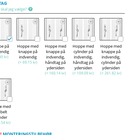
TAG
 skal jeg vælge?
pe på
Hoppe med
Hoppe med
Hoppe med
Hoppe med
endig
knappe på
knappe på
cylinder på
knappe på
00 kr)
indvendig
indvendig,
indvendig,
indvendig,
(+ 69.15 kr)
håndtag på
håndtag på
cylinder på
ydersiden
ydersiden
ydersiden
(+ 160.14 kr)
(+ 109.09 kr)
(+ 261.82 kr)
e med
belt
inder
.54 kr)
!
MONTERINGSTILBEHØR