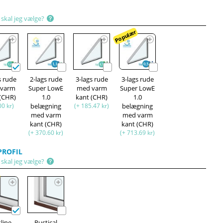
 skal jeg vælge?
Populær
s rude
2-lags rude
3-lags rude
3-lags rude
 varm
Super LowE
med varm
Super LowE
 (CHR)
1.0
kant (CHR)
1.0
00 kr)
belægning
(+ 185.47 kr)
belægning
med varm
med varm
kant (CHR)
kant (CHR)
(+ 370.60 kr)
(+ 713.69 kr)
ROFIL
 skal jeg vælge?
r
tline
Rustical