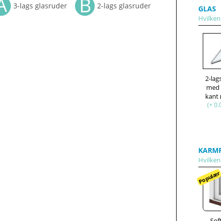
3-lags glasruder
2-lags glasruder
GLAS
Hvilken
2-lag
med
kant
(+ 0.
KARMP
Hvilken
Populæ
Sof