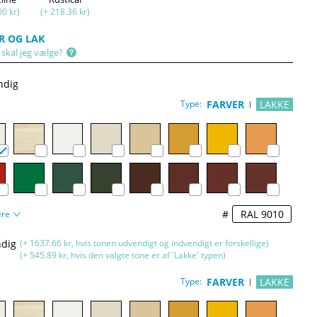
00 kr)
(+ 218.36 kr)
R OG LAK
 skal jeg vælge?
ndig
Type:
FARVER
LAKKE
#
ere
dig
(+ 1637.66 kr, hvis tonen udvendigt og indvendigt er forskellige)
(+ 545.89 kr, hvis den valgte tone er af 'Lakke' typen)
Type:
FARVER
LAKKE