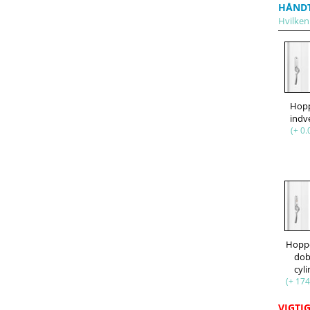
HÅND
Hvilken
Hop
indv
(+ 0.
Hopp
dob
cyl
(+ 174
VIGTIG