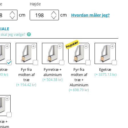
e
Højde
cm
cm
Hvordan måler jeg?
IALE
 skal jeg vælge?
Populær
retræ
Fyr fra
Fyrretræ +
Fyr fra
Egetræ
00 kr)
midten af
aluminium
midten af
(+ 3375.13 kr)
træ
(+ 504.38 kr)
træ +
(+ 194.42 kr)
Aluminium
(+ 698.79 kr)
træ +
inium