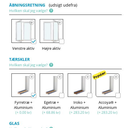
ÅBNINGSRETNING
(udsigt udefra)
Hvilken skal jeg vælge?
Venstre aktiv
Højre aktiv
TÆRSKLER
Hvilken skal jeg vælge?
Populær
Fyrretræ +
Egetræ +
Iroko +
Accoya® +
Aluminium
Aluminium
Aluminium
Aluminium
(+ 0.00 kr)
(+ 68.86 kr)
(+ 283.20 kr)
(+ 283.20 kr)
GLAS