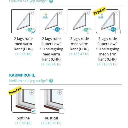
Hvilken skal jeg vælge?
Populær
2-lags rude
2-lags rude
3-lags rude
3-lags rude
med varm
Super LowE
med varm
Super LowE
kant (CHR)
1.0 belægning
kant (CHR)
1.0 belægning
(+ 0.00 kr)
med varm
(+ 185.47 kr)
med varm
kant (CHR)
kant (CHR)
(+ 370.60 kr)
(+ 713.69 kr)
KARMPROFIL
Hvilken skal jeg vælge?
Populær
Softline
Rustical
(+ 0.00 kr)
(+ 218.36 kr)