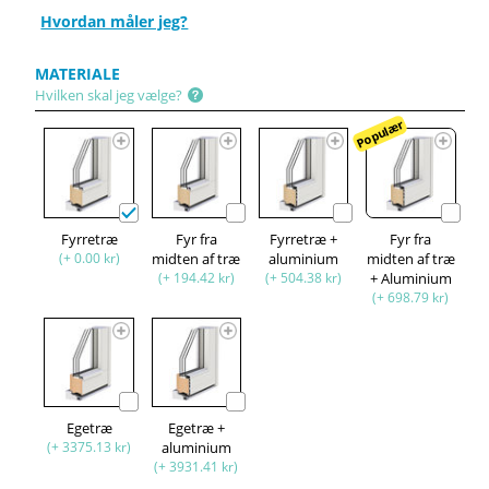
Hvordan måler jeg?
MATERIALE
Hvilken skal jeg vælge?
Populær
Fyrretræ
Fyr fra
Fyrretræ +
Fyr fra
(+ 0.00 kr)
midten af træ
aluminium
midten af træ
(+ 194.42 kr)
(+ 504.38 kr)
+ Aluminium
(+ 698.79 kr)
Egetræ
Egetræ +
(+ 3375.13 kr)
aluminium
(+ 3931.41 kr)