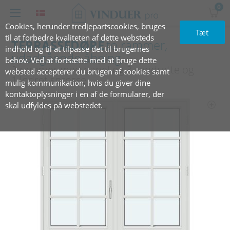
0
Cookies, herunder tredjepartscookies, bruges
Tæt
til at forbedre kvaliteten af dette websteds
TERRASSEDØRE
to rammer,
indhold og til at tilpasse det til brugernes
udadgående åbning
behov. Ved at fortsætte med at bruge dette
2 rammer med panel og 3 vandrette og
websted accepterer du brugen af cookies samt
1 lodret sprosse
mulig kommunikation, hvis du giver dine
kontaktoplysninger i en af de formularer, der
skal udfyldes på webstedet.