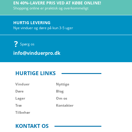
EN 40%-LAVERE PRIS VED AT KØBE ONLINE!
Shopping online er praktisk og overkommeligt
HURTIG LEVERING
Nye vinduer og døre på kun 3-5 uger
Spørg os
info@vinduerpro.dk
HURTIGE LINKS
Vinduer
Nyttige
Døre
Blog
Lager
Om os
Træ
Kontakter
Tilbehør
KONTAKT OS