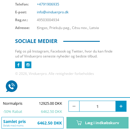
Telefon:
+4791906935
E-post:
info@vinduerpro.dk
Reg.nr.:
49503004934
Adresse:
Ķingas, Priekuļu pag., Cēsu nov., Latvia
SOCIALE MEDIER
Følg os på Instagram, Facebook og Twitter, hvor du kan finde
ud af Vinduerpro seneste nyheder og bedste tilbud.
© 2026, Vinduerpro. Alle rettigheder forbeholdes
Normalpris
12925.00 DKK
-
50
% Rabat
6462.50 DKK
Samlet pris
6462.50 DKK
Læg i indkøbskurv
Beløb med moms