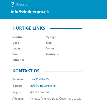
Spørg os
info@vinduerpro.dk
HURTIGE LINKS
Vinduer
Nyttige
Døre
Blog
Lager
Om os
Træ
Kontakter
Tilbehør
KONTAKT OS
Telefon:
+4791906935
E-post:
info@vinduerpro.dk
Reg.nr.:
49503004934
Adresse:
Ķingas, Priekuļu pag., Cēsu nov., Latvia