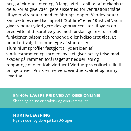
brug af vinduet, men også langsigtet stabilitet af mekaniske
dele. For at give yderligere sikkerhed for ventilationsmåde,
tilbyder vi vinduer med en åbningstopper. Vendevinduer
kan bestilles med karmprofil "Softline" eller "Rustical", som
giver vinduet yderligere designnuancer. Der tilbydes en
bred vifte af dekorative glas med forskellige teksturer eller
funktioner, såsom selvrensende eller lydisoleret glas. Et
populært valg til denne type af vinduer er
aluminiumsprofiler fastgjort til ydersiden af
vinduesrammen og karmen, hvilket giver beskyttelse mod
skader på rammen forårsaget af nedbør, sol og
rengøringsmidler. Køb vinduer i Vinduerpro onlinebutik til
billige priser. Vi sikrer høj vendevindue kvalitet og hurtig
levering.
EN 40%-LAVERE PRIS VED AT KØBE ONLINE!
Shopping online er praktisk og overkommeligt
HURTIG LEVERING
Nye vinduer og døre på kun 3-5 uger