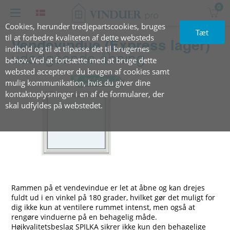
0
Cookies, herunder tredjepartscookies, bruges
Tæt
til at forbedre kvaliteten af dette websteds
Vendevindue (Express lager)
indhold og til at tilpasse det til brugernes
udadgående åbning
behov. Ved at fortsætte med at bruge dette
websted accepterer du brugen af cookies samt
mulig kommunikation, hvis du giver dine
kontaktoplysninger i en af de formularer, der
skal udfyldes på webstedet.
Rammen på et vendevindue er let at åbne og kan drejes
fuldt ud i en vinkel på 180 grader, hvilket gør det muligt for
dig ikke kun at ventilere rummet intenst, men også at
rengøre vinduerne på en behagelig måde.
Højkvalitetsbeslag SPILKA sikrer ikke kun den behagelige