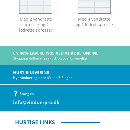
Med 2 vandrette
Med 4 vandrette
sprosser og 2
og 1 lodret sprosse
lodrette sprosser
EN 40%-LAVERE PRIS VED AT KØBE ONLINE!
Shopping online er praktisk og overkommeligt
HURTIG LEVERING
Nye vinduer og døre på kun 3-5 uger
Spørg os
info@vinduerpro.dk
HURTIGE LINKS