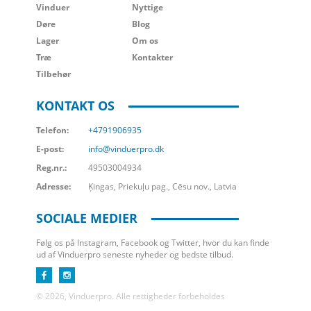
Vinduer
Nyttige
Døre
Blog
Lager
Om os
Træ
Kontakter
Tilbehør
KONTAKT OS
Telefon:
+4791906935
E-post:
info@vinduerpro.dk
Reg.nr.:
49503004934
Adresse:
Ķingas, Priekuļu pag., Cēsu nov., Latvia
SOCIALE MEDIER
Følg os på Instagram, Facebook og Twitter, hvor du kan finde
ud af Vinduerpro seneste nyheder og bedste tilbud.
© 2026, Vinduerpro. Alle rettigheder forbeholdes