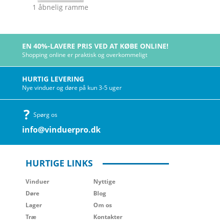
1 åbnelig ramme
EN 40%-LAVERE PRIS VED AT KØBE ONLINE!
Shopping online er praktisk og overkommeligt
HURTIG LEVERING
Nye vinduer og døre på kun 3-5 uger
Spørg os
info@vinduerpro.dk
HURTIGE LINKS
Vinduer
Nyttige
Døre
Blog
Lager
Om os
Træ
Kontakter