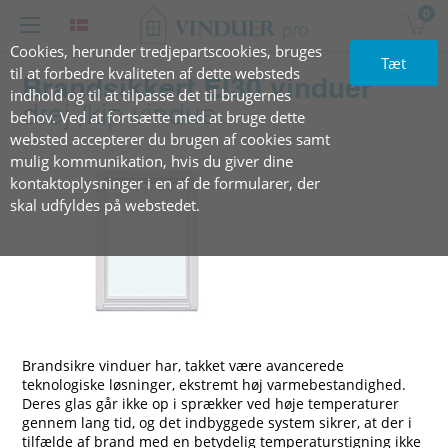
0
Cookies, herunder tredjepartscookies, bruges
Tæt
til at forbedre kvaliteten af dette websteds
Brandsikkert EI30 vinduer
indhold og til at tilpasse det til brugernes
drej-/kip vindue
behov. Ved at fortsætte med at bruge dette
websted accepterer du brugen af cookies samt
mulig kommunikation, hvis du giver dine
kontaktoplysninger i en af de formularer, der
skal udfyldes på webstedet.
Brandsikre vinduer har, takket være avancerede
teknologiske løsninger, ekstremt høj varmebestandighed.
Deres glas går ikke op i sprækker ved høje temperaturer
gennem lang tid, og det indbyggede system sikrer, at der i
tilfælde af brand med en betydelig temperaturstigning ikke