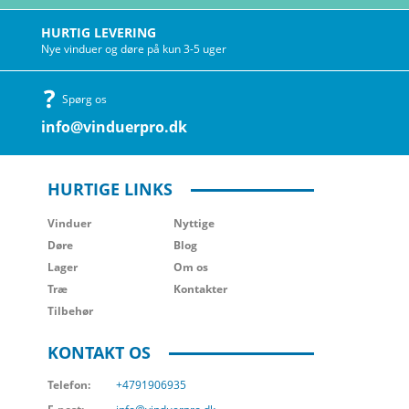
HURTIG LEVERING
Nye vinduer og døre på kun 3-5 uger
Spørg os
info@vinduerpro.dk
HURTIGE LINKS
Vinduer
Nyttige
Døre
Blog
Lager
Om os
Træ
Kontakter
Tilbehør
KONTAKT OS
Telefon:
+4791906935