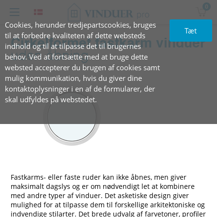
0
Cookies, herunder tredjepartscookies, bruges
Tæt
til at forbedre kvaliteten af dette websteds
Cirkelformet fastkarm vinduer
indhold og til at tilpasse det til brugernes
uden åbning
behov. Ved at fortsætte med at bruge dette
websted accepterer du brugen af cookies samt
mulig kommunikation, hvis du giver dine
kontaktoplysninger i en af de formularer, der
skal udfyldes på webstedet.
Fastkarms- eller faste ruder kan ikke åbnes, men giver
maksimalt dagslys og er om nødvendigt let at kombinere
med andre typer af vinduer. Det asketiske design giver
mulighed for at tilpasse dem til forskellige arkitektoniske og
indvendige stilarter. Det brede udvalg af farvetoner, profiler