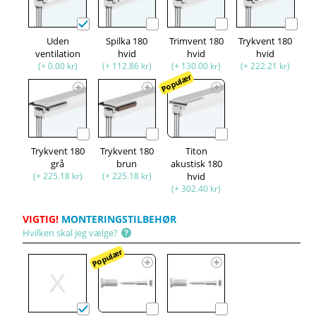
Uden
Spilka 180
Trimvent 180
Trykvent 180
ventilation
hvid
hvid
hvid
(+ 0.00 kr)
(+ 112.86 kr)
(+ 130.00 kr)
(+ 222.21 kr)
Populær
Trykvent 180
Trykvent 180
Titon
grå
brun
akustisk 180
(+ 225.18 kr)
(+ 225.18 kr)
hvid
(+ 302.40 kr)
VIGTIG!
MONTERINGSTILBEHØR
Hvilken skal jeg vælge?
Populær