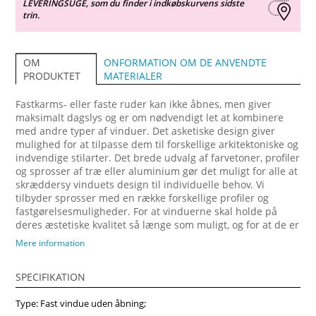
LEVERINGSUGE, som du finder i indkøbskurvens sidste
trin.
ONFORMATION OM DE ANVENDTE
OM
MATERIALER
PRODUKTET
Fastkarms- eller faste ruder kan ikke åbnes, men giver
maksimalt dagslys og er om nødvendigt let at kombinere
med andre typer af vinduer. Det asketiske design giver
mulighed for at tilpasse dem til forskellige arkitektoniske og
indvendige stilarter. Det brede udvalg af farvetoner, profiler
og sprosser af træ eller aluminium gør det muligt for alle at
skræddersy vinduets design til individuelle behov. Vi
tilbyder sprosser med en række forskellige profiler og
fastgørelsesmuligheder. For at vinduerne skal holde på
deres æstetiske kvalitet så længe som muligt, og for at de er
mere brugbareunder vanskelige klimatiske forhold,
Mere information
matches de med tilhørende aluminiumsprofiler, som
fastgøres på ydersiden. Oplev elegance og holdbarhed med
SPECIFIKATION
vores danskproducerede trævinduer og døre, perfekt
designet til at forbedre æstetikken og energieffektiviteten i
Type: Fast vindue uden åbning;
dit hjem. Vi anbefaler at vælge vores produkter fra midten