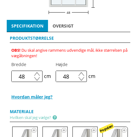
48
SPECIFIKATION
OVERSIGT
PRODUKTSTØRRELSE
OBS!
Du skal angive rammens udvendige mål, ikke størrelsen på
vægåbningen!
Bredde
Højde
cm
cm
Hvordan måler jeg?
MATERIALE
Hvilken skal jeg vælge?
Populær