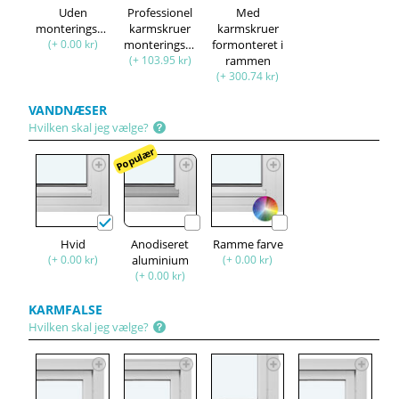
Uden
Professionel
Med
monteringssæt
karmskruer
karmskruer
(+ 0.00 kr)
monteringssæt
formonteret i
(+ 103.95 kr)
rammen
(+ 300.74 kr)
VANDNÆSER
Hvilken skal jeg vælge?
Populær
Hvid
Anodiseret
Ramme farve
(+ 0.00 kr)
aluminium
(+ 0.00 kr)
(+ 0.00 kr)
KARMFALSE
Hvilken skal jeg vælge?