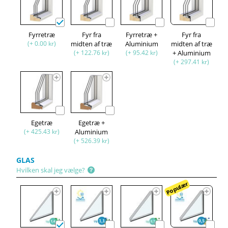
Fyrretræ
Fyr fra
Fyrretræ +
Fyr fra
(+ 0.00 kr)
midten af ​​træ
Aluminium
midten af træ
(+ 122.76 kr)
(+ 95.42 kr)
+ Aluminium
(+ 297.41 kr)
Egetræ
Egetræ +
(+ 425.43 kr)
Aluminium
(+ 526.39 kr)
GLAS
Hvilken skal jeg vælge?
Populær