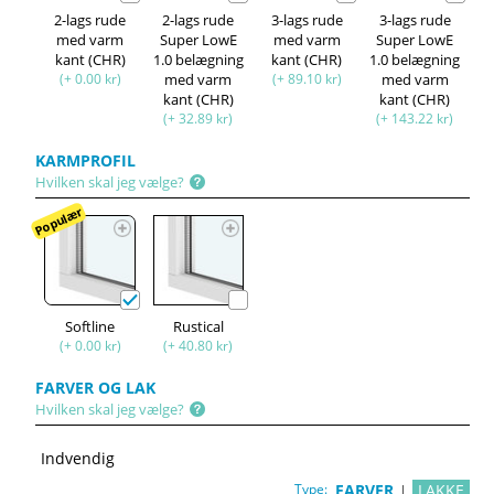
2-lags rude
2-lags rude
3-lags rude
3-lags rude
med varm
Super LowE
med varm
Super LowE
kant (CHR)
1.0 belægning
kant (CHR)
1.0 belægning
(+ 0.00 kr)
med varm
(+ 89.10 kr)
med varm
kant (CHR)
kant (CHR)
(+ 32.89 kr)
(+ 143.22 kr)
KARMPROFIL
Hvilken skal jeg vælge?
Populær
Softline
Rustical
(+ 0.00 kr)
(+ 40.80 kr)
FARVER OG LAK
Hvilken skal jeg vælge?
Indvendig
Type:
FARVER
LAKKE