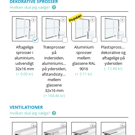
DEKORATIVE SPROSSER
Hvilken skal jeg vælge?
Populær
Aftagelige
Træsprosser
Aluminium
Plastsprosser,
sprosser i
på
sprosser
dekorative og
aluminium,
indersiden,
mellem
aftagelige på
udvendigt
aluminiumsprosser
glassene RAL
ydersiden
32x16 mm
på ydersiden,
9016
(- 12.44 kr)
(+ 0.00 kr)
afstandsstykke
(+ 3.11 kr)
mellem
glassene
32x16 mm
(+ 164.46 kr)
VENTILATIONER
Hvilken skal jeg vælge?