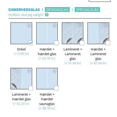
SIKKERHEDSGLAS
DESIGNGLAS
SPECIALGLAS
Hvilken skal jeg vælge?
Enkel
Hærdet +
Lamineret +
Hærdet +
(+ 0.00 kr)
hærdet glas
Lamineret
Lamineret
(+ 63.76 kr)
glas
glas
(+ 51.84 kr)
(+ 82.94 kr)
Lamineret +
Hærdet +
Hærdet glas
Hærdet
(+ 62.20 kr)
saunaglas
(+ 98.78 kr)