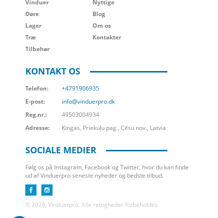
Vinduer
Nyttige
Døre
Blog
Lager
Om os
Træ
Kontakter
Tilbehør
KONTAKT OS
Telefon:
+4791906935
E-post:
info@vinduerpro.dk
Reg.nr.:
49503004934
Adresse:
Ķingas, Priekuļu pag., Cēsu nov., Latvia
SOCIALE MEDIER
Følg os på Instagram, Facebook og Twitter, hvor du kan finde
ud af Vinduerpro seneste nyheder og bedste tilbud.
© 2026, Vinduerpro. Alle rettigheder forbeholdes