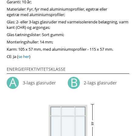
af træ, som vil sikre større produktstabilitet, holdbarhed og
Garanti: 10 år;
i høj grad forlænge produktets levetid. Køb vinduer i
Materialer: Fyr, fyr med aluminiumsprofiler, egetræ eller
Vinduerpro onlinebutik til billige priser. Vi sikrer høj
egetræ med aluminiumsprofiler;
fastkarm vindue kvalitet og hurtig levering.
Glas: 2- eller 3-lags glasruder med varmeisolerende belægning, varm
kant (CHR) og argongas;
Glas tætningslister: Sort gummi;
Monteringshuller: 14 mm;
Karm: 105 x 57 mm, med aluminiumsprofiler - 115 x 57 mm.
CE: Ja (
se her
)
ENERGIEFFEKTIVITETSKLASSE
3-lags glasruder
2-lags glasruder
48