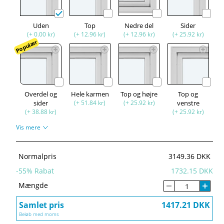
Uden
Top
Nedre del
Sider
(+ 0.00 kr)
(+ 12.96 kr)
(+ 12.96 kr)
(+ 25.92 kr)
Populær
Overdel og
Hele karmen
Top og højre
Top og
sider
(+ 51.84 kr)
(+ 25.92 kr)
venstre
(+ 38.88 kr)
(+ 25.92 kr)
Vis mere
Normalpris
3149.36 DKK
-
55
% Rabat
1732.15 DKK
Mængde
Samlet pris
1417.21 DKK
Beløb med moms