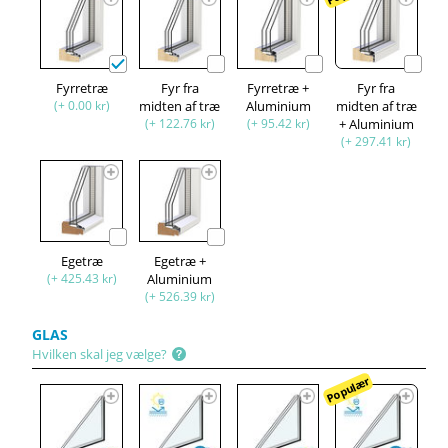
Fyrretræ
Fyr fra
Fyrretræ +
Fyr fra
(+ 0.00 kr)
midten af ​​træ
Aluminium
midten af træ
(+ 122.76 kr)
(+ 95.42 kr)
+ Aluminium
(+ 297.41 kr)
Egetræ
Egetræ +
(+ 425.43 kr)
Aluminium
(+ 526.39 kr)
GLAS
Hvilken skal jeg vælge?
Populær