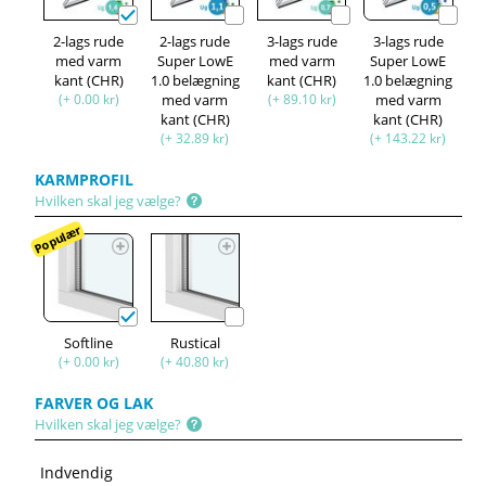
2-lags rude
2-lags rude
3-lags rude
3-lags rude
med varm
Super LowE
med varm
Super LowE
kant (CHR)
1.0 belægning
kant (CHR)
1.0 belægning
(+ 0.00 kr)
med varm
(+ 89.10 kr)
med varm
kant (CHR)
kant (CHR)
(+ 32.89 kr)
(+ 143.22 kr)
KARMPROFIL
Hvilken skal jeg vælge?
Populær
Softline
Rustical
(+ 0.00 kr)
(+ 40.80 kr)
FARVER OG LAK
Hvilken skal jeg vælge?
Indvendig