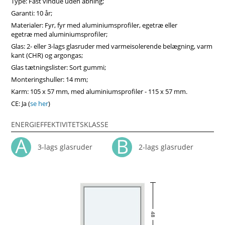
Type: Fast vindue uden åbning;
dit hjem. Vi anbefaler at vælge vores produkter fra midten
af træ, som vil sikre større produktstabilitet, holdbarhed og
Garanti: 10 år;
i høj grad forlænge produktets levetid. Køb vinduer i
Materialer: Fyr, fyr med aluminiumsprofiler, egetræ eller
Vinduerpro onlinebutik til billige priser. Vi sikrer høj
egetræ med aluminiumsprofiler;
fastkarm vindue kvalitet og hurtig levering.
Glas: 2- eller 3-lags glasruder med varmeisolerende belægning, varm
kant (CHR) og argongas;
Glas tætningslister: Sort gummi;
Monteringshuller: 14 mm;
Karm: 105 x 57 mm, med aluminiumsprofiler - 115 x 57 mm.
CE: Ja (
se her
)
ENERGIEFFEKTIVITETSKLASSE
3-lags glasruder
2-lags glasruder
48