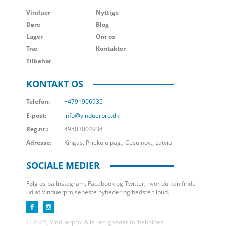
Vinduer
Nyttige
Døre
Blog
Lager
Om os
Træ
Kontakter
Tilbehør
KONTAKT OS
Telefon:
+4791906935
E-post:
info@vinduerpro.dk
Reg.nr.:
49503004934
Adresse:
Ķingas, Priekuļu pag., Cēsu nov., Latvia
SOCIALE MEDIER
Følg os på Instagram, Facebook og Twitter, hvor du kan finde
ud af Vinduerpro seneste nyheder og bedste tilbud.
© 2026, Vinduerpro. Alle rettigheder forbeholdes