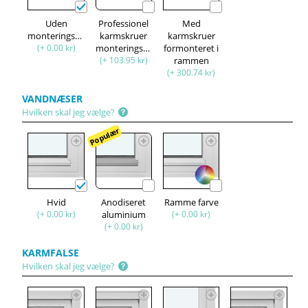
Uden
Professionel
Med
monteringssæt
karmskruer
karmskruer
(+ 0.00 kr)
monteringssæt
formonteret i
(+ 103.95 kr)
rammen
(+ 300.74 kr)
VANDNÆSER
Hvilken skal jeg vælge?
Populær
Hvid
Anodiseret
Ramme farve
(+ 0.00 kr)
aluminium
(+ 0.00 kr)
(+ 0.00 kr)
KARMFALSE
Hvilken skal jeg vælge?