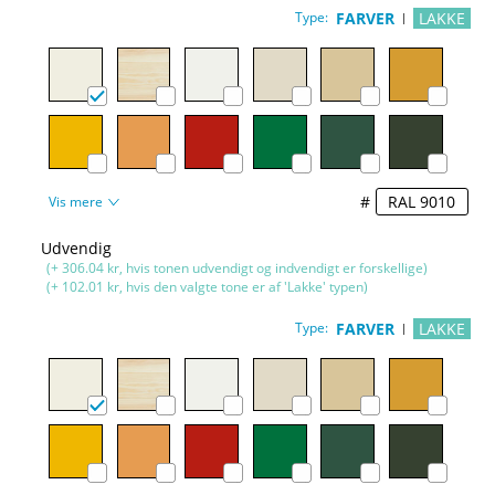
Type:
FARVER
LAKKE
#
Vis mere
Udvendig
(+ 306.04 kr, hvis tonen udvendigt og indvendigt er forskellige)
(+ 102.01 kr, hvis den valgte tone er af 'Lakke' typen)
Type:
FARVER
LAKKE