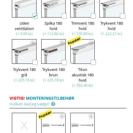
Uden
Spilka 180
Trimvent 180
Trykvent 180
ventilation
hvid
hvid
hvid
(+ 0.00 kr)
(+ 112.86 kr)
(+ 130.00 kr)
(+ 222.21 kr)
Populær
Trykvent 180
Trykvent 180
Titon
grå
brun
akustisk 180
(+ 225.18 kr)
(+ 225.18 kr)
hvid
(+ 302.40 kr)
VIGTIG!
MONTERINGSTILBEHØR
Hvilken skal jeg vælge?
Populær