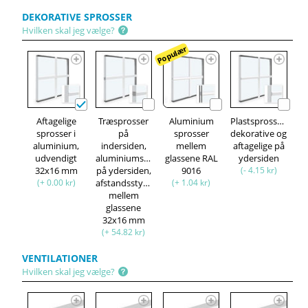
DEKORATIVE SPROSSER
Hvilken skal jeg vælge?
Populær
Aftagelige
Træsprosser
Aluminium
Plastsprosser,
sprosser i
på
sprosser
dekorative og
aluminium,
indersiden,
mellem
aftagelige på
udvendigt
aluminiumsprosser
glassene RAL
ydersiden
32x16 mm
på ydersiden,
9016
(- 4.15 kr)
(+ 0.00 kr)
afstandsstykke
(+ 1.04 kr)
mellem
glassene
32x16 mm
(+ 54.82 kr)
VENTILATIONER
Hvilken skal jeg vælge?