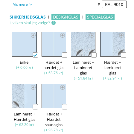
#
Vis mere
SIKKERHEDSGLAS
DESIGNGLAS
SPECIALGLAS
Hvilken skal jeg vælge?
Enkel
Hærdet +
Lamineret +
Hærdet +
(+ 0.00 kr)
hærdet glas
Lamineret
Lamineret
(+ 63.76 kr)
glas
glas
(+ 51.84 kr)
(+ 82.94 kr)
Lamineret +
Hærdet +
Hærdet glas
Hærdet
(+ 62.20 kr)
saunaglas
(+ 98.78 kr)