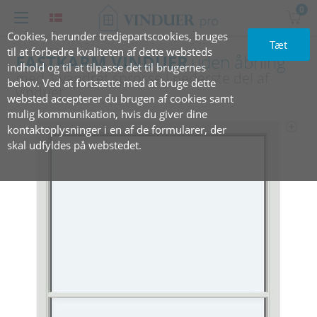
0
Cookies, herunder tredjepartscookies, bruges
Tæt
til at forbedre kvaliteten af dette websteds
FASTKARM VINDUER
uden åbning
indhold og til at tilpasse det til brugernes
med 1 vandret sprosse i nederste del af
behov. Ved at fortsætte med at bruge dette
vinduet
websted accepterer du brugen af cookies samt
mulig kommunikation, hvis du giver dine
kontaktoplysninger i en af de formularer, der
skal udfyldes på webstedet.