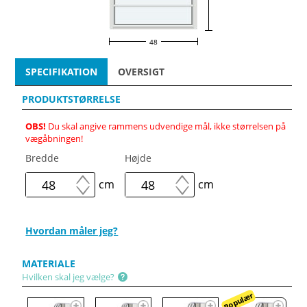
48
SPECIFIKATION
OVERSIGT
PRODUKTSTØRRELSE
OBS!
Du skal angive rammens udvendige mål, ikke størrelsen på
vægåbningen!
Bredde
Højde
cm
cm
Hvordan måler jeg?
MATERIALE
Hvilken skal jeg vælge?
Populær