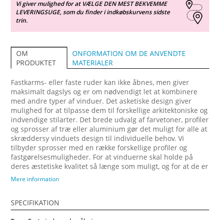
Vi giver mulighed for at VÆLGE DEN MEST BEKVEMME
LEVERINGSUGE, som du finder i indkøbskurvens sidste
trin.
ONFORMATION OM DE ANVENDTE
OM
MATERIALER
PRODUKTET
Fastkarms- eller faste ruder kan ikke åbnes, men giver
maksimalt dagslys og er om nødvendigt let at kombinere
med andre typer af vinduer. Det asketiske design giver
mulighed for at tilpasse dem til forskellige arkitektoniske og
indvendige stilarter. Det brede udvalg af farvetoner, profiler
og sprosser af træ eller aluminium gør det muligt for alle at
skræddersy vinduets design til individuelle behov. Vi
tilbyder sprosser med en række forskellige profiler og
fastgørelsesmuligheder. For at vinduerne skal holde på
deres æstetiske kvalitet så længe som muligt, og for at de er
mere brugbareunder vanskelige klimatiske forhold,
Mere information
matches de med tilhørende aluminiumsprofiler, som
fastgøres på ydersiden. Oplev elegance og holdbarhed med
SPECIFIKATION
vores danskproducerede trævinduer og døre, perfekt
designet til at forbedre æstetikken og energieffektiviteten i