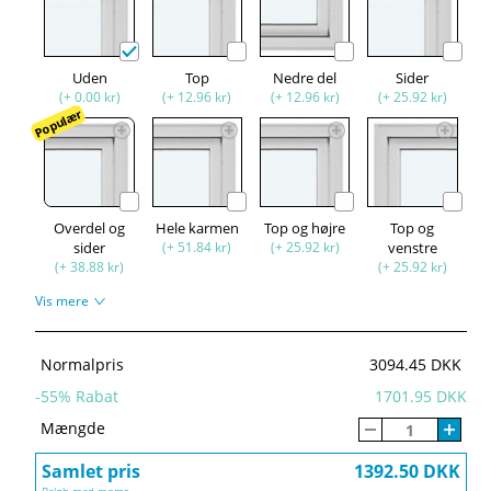
Uden
Top
Nedre del
Sider
(+ 0.00 kr)
(+ 12.96 kr)
(+ 12.96 kr)
(+ 25.92 kr)
Populær
Overdel og
Hele karmen
Top og højre
Top og
sider
(+ 51.84 kr)
(+ 25.92 kr)
venstre
(+ 38.88 kr)
(+ 25.92 kr)
Vis mere
Normalpris
3094.45 DKK
-
55
% Rabat
1701.95 DKK
Mængde
Samlet pris
1392.50 DKK