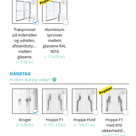
Populær
Træsprosser
Aluminium
på indersiden
sprosser
og udsiden,
mellem
afstandsstykke
glassene RAL
mellem
9016
glasene.
(- 174.06 kr)
(+ 0.00 kr)
HÅNDTAG
Hvilken skal jeg vælge?
Populær
Kroger
Hoppe F1
Hoppe Hvid
Hoppe F1
(+ 0.00 kr)
(+ 531.10 kr)
(+ 744.11 kr)
med KISI
sikkerhedsfunktion
(+ 927.82 kr)