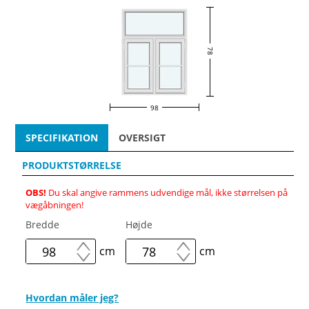
78
98
SPECIFIKATION
OVERSIGT
PRODUKTSTØRRELSE
OBS!
Du skal angive rammens udvendige mål, ikke størrelsen på
vægåbningen!
Bredde
Højde
cm
cm
Hvordan måler jeg?