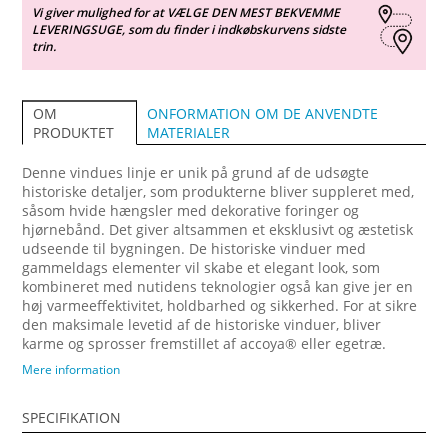
Vi giver mulighed for at VÆLGE DEN MEST BEKVEMME
LEVERINGSUGE, som du finder i indkøbskurvens sidste
trin.
ONFORMATION OM DE ANVENDTE
OM
MATERIALER
PRODUKTET
Denne vindues linje er unik på grund af de udsøgte
historiske detaljer, som produkterne bliver suppleret med,
såsom hvide hængsler med dekorative foringer og
hjørnebånd. Det giver altsammen et eksklusivt og æstetisk
udseende til bygningen. De historiske vinduer med
gammeldags elementer vil skabe et elegant look, som
kombineret med nutidens teknologier også kan give jer en
høj varmeeffektivitet, holdbarhed og sikkerhed. For at sikre
den maksimale levetid af de historiske vinduer, bliver
karme og sprosser fremstillet af accoya® eller egetræ.
Vinduer Sidehængt Combi tilbyder et endnu bredere valg af
Mere information
ventilationsmuligheder. Ventilationen af lokalerne ved kun
at åbne den øverste ramme giver også ekstra sikkerhed.
SPECIFIKATION
Alle vinduesrammer åbner udad i en vinkel på 90 grader.
Ved at udstyre dem med åbningsvinkelbegrænser, kan