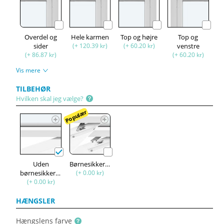
Overdel og
Hele karmen
Top og højre
Top og
sider
(+ 120.39 kr)
(+ 60.20 kr)
venstre
(+ 86.87 kr)
(+ 60.20 kr)
Vis mere
TILBEHØR
Hvilken skal jeg vælge?
Populær
Uden
Børnesikkerhed
børnesikkerhed
(+ 0.00 kr)
(+ 0.00 kr)
HÆNGSLER
Hængslens farve