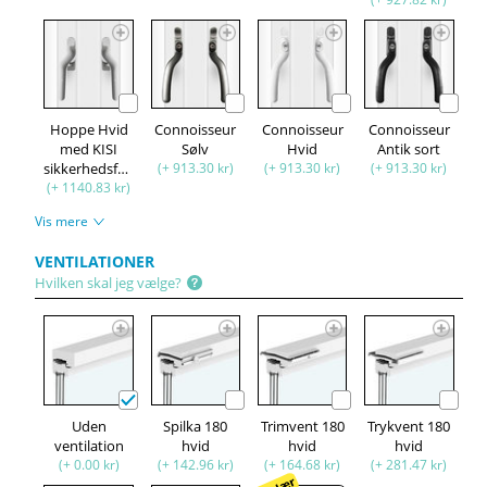
Hoppe Hvid
Connoisseur
Connoisseur
Connoisseur
med KISI
Sølv
Hvid
Antik sort
sikkerhedsfunktion
(+ 913.30 kr)
(+ 913.30 kr)
(+ 913.30 kr)
(+ 1140.83 kr)
Vis mere
VENTILATIONER
Hvilken skal jeg vælge?
Uden
Spilka 180
Trimvent 180
Trykvent 180
ventilation
hvid
hvid
hvid
(+ 0.00 kr)
(+ 142.96 kr)
(+ 164.68 kr)
(+ 281.47 kr)