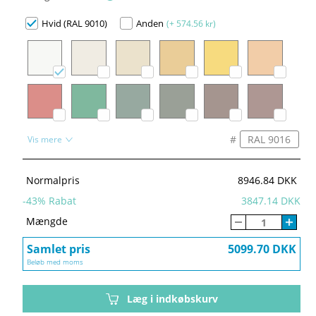
Hvid (RAL 9010)
Anden
(+ 574.56 kr)
#
Vis mere
Normalpris
8946.84 DKK
-
43
% Rabat
3847.14 DKK
Mængde
Samlet pris
5099.70 DKK
Beløb med moms
Læg i indkøbskurv