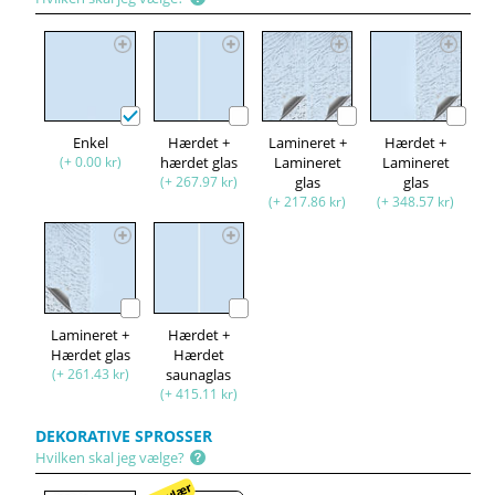
Enkel
Hærdet +
Lamineret +
Hærdet +
(+ 0.00 kr)
hærdet glas
Lamineret
Lamineret
(+ 267.97 kr)
glas
glas
(+ 217.86 kr)
(+ 348.57 kr)
Lamineret +
Hærdet +
Hærdet glas
Hærdet
(+ 261.43 kr)
saunaglas
(+ 415.11 kr)
DEKORATIVE SPROSSER
Hvilken skal jeg vælge?