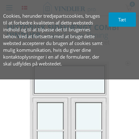
0
Cookies, herunder tredjepartscookies, bruges
Tæt
til at forbedre kvaliteten af dette websteds
HISTORISK SIDEHÆNGT COMBI
indhold og til at tilpasse det til brugernes
VINDUER
udadgående åbning
behov. Ved at fortsætte med at bruge dette
1 fastkarm, 2 rammer med 1 vandret
websted accepterer du brugen af cookies samt
sprosse
mulig kommunikation, hvis du giver dine
kontaktoplysninger i en af de formularer, der
skal udfyldes på webstedet.