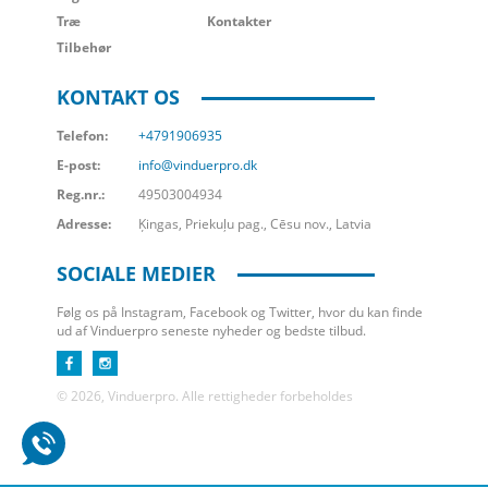
Træ
Kontakter
Tilbehør
KONTAKT OS
Telefon:
+4791906935
E-post:
info@vinduerpro.dk
Reg.nr.:
49503004934
Adresse:
Ķingas, Priekuļu pag., Cēsu nov., Latvia
SOCIALE MEDIER
Følg os på Instagram, Facebook og Twitter, hvor du kan finde
ud af Vinduerpro seneste nyheder og bedste tilbud.
© 2026, Vinduerpro. Alle rettigheder forbeholdes