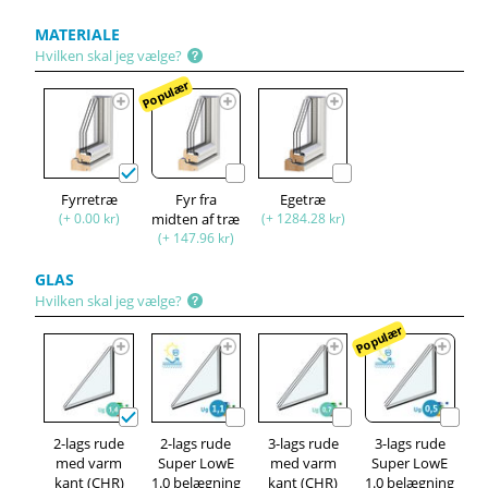
MATERIALE
Hvilken skal jeg vælge?
Populær
Fyrretræ
Fyr fra
Egetræ
(+ 0.00 kr)
midten af træ
(+ 1284.28 kr)
(+ 147.96 kr)
GLAS
Hvilken skal jeg vælge?
Populær
2-lags rude
2-lags rude
3-lags rude
3-lags rude
med varm
Super LowE
med varm
Super LowE
kant (CHR)
1.0 belægning
kant (CHR)
1.0 belægning