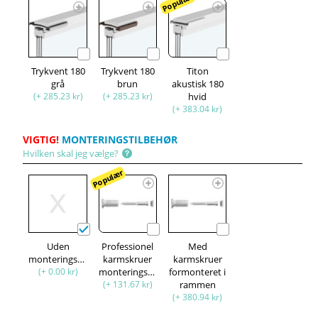
Populær
Trykvent 180
Trykvent 180
Titon
grå
brun
akustisk 180
(+ 285.23 kr)
(+ 285.23 kr)
hvid
(+ 383.04 kr)
VIGTIG!
MONTERINGSTILBEHØR
Hvilken skal jeg vælge?
Populær
Uden
Professionel
Med
monteringssæt
karmskruer
karmskruer
(+ 0.00 kr)
monteringssæt
formonteret i
(+ 131.67 kr)
rammen
(+ 380.94 kr)