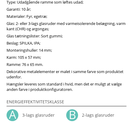
Type: Udadgående ramme som løftes udad;
sikkerheden under ventilation øges. Vinduesbeslag af høj
kvalitet sikrer langsigtet holdbarhed af sidehængte vinduer.
Garanti: 10 år;
Uanset udstyr har disse vinduer god varmeisolering og
Materialer: Fyr, egetræ;
modstand mod deformation. Vinduerne kan være forsynet
Glas: 2- eller 3-lags glasruder med varmeisolerende belægning, varm
med et specielt glas for at give dem yderligere beskyttelse
kant (CHR) og argongas;
mod solinduceret varme, mod risiko for brud, eller øget
Glas tætningslister: Sort gummi;
lydisoleringsniveau.Vores trævinduer er ikke bare inventar,
men investeringer i dit hjems effektivitet, komfort og
Beslag: SPILKA, IPA;
æstetiske appel. Vi anbefaler at vælge vores produkter fra
Monteringshuller: 14 mm;
midten af træ, som vil sikre større produktstabilitet,
Karm: 105 x 57 mm;
holdbarhed og i høj grad forlænge produktets levetid. Køb
Ramme: 76 x 65 mm.
vinduer i Vinduerpro onlinebutik til billige priser. Vi sikrer
høj sidehængt combi vindue kvalitet og hurtig levering.
Dekorative metalelementer er malet i samme farve som produktet
udenfor.
Hængsler leveres som standard i hvid, men det er muligt at vælge
anden farve i produktkonfiguratoren.
ENERGIEFFEKTIVITETSKLASSE
3-lags glasruder
2-lags glasruder