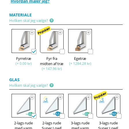
Hvordan måler jeg?
MATERIALE
Hvilken skal jeg vælge?
Populær
Fyrretræ
Fyr fra
Egetræ
(+ 0.00 kr)
midten af træ
(+ 1284.28 kr)
(+ 147.96 kr)
GLAS
Hvilken skal jeg vælge?
Populær
2-lags rude
2-lags rude
3-lags rude
3-lags rude
med varm
Super LowE
med varm
Super LowE