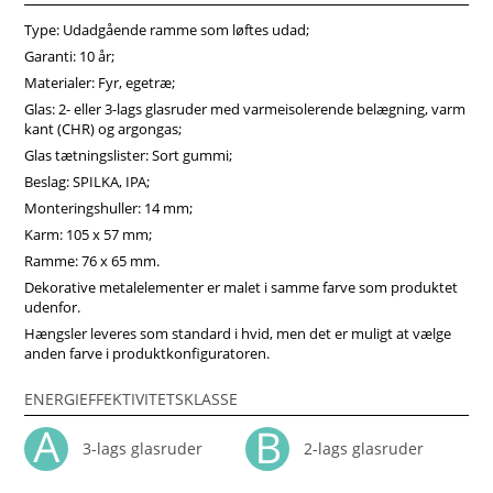
Ved at udstyre dem med åbningsvinkelbegrænser, kan
Type: Udadgående ramme som løftes udad;
sikkerheden under ventilation øges. Vinduesbeslag af høj
kvalitet sikrer langsigtet holdbarhed af sidehængte vinduer.
Garanti: 10 år;
Uanset udstyr har disse vinduer god varmeisolering og
Materialer: Fyr, egetræ;
modstand mod deformation. Vinduerne kan være forsynet
Glas: 2- eller 3-lags glasruder med varmeisolerende belægning, varm
med et specielt glas for at give dem yderligere beskyttelse
kant (CHR) og argongas;
mod solinduceret varme, mod risiko for brud, eller øget
Glas tætningslister: Sort gummi;
lydisoleringsniveau.Vores trævinduer er ikke bare inventar,
men investeringer i dit hjems effektivitet, komfort og
Beslag: SPILKA, IPA;
æstetiske appel. Vi anbefaler at vælge vores produkter fra
Monteringshuller: 14 mm;
midten af træ, som vil sikre større produktstabilitet,
Karm: 105 x 57 mm;
holdbarhed og i høj grad forlænge produktets levetid. Køb
Ramme: 76 x 65 mm.
vinduer i Vinduerpro onlinebutik til billige priser. Vi sikrer
høj sidehængt combi vindue kvalitet og hurtig levering.
Dekorative metalelementer er malet i samme farve som produktet
udenfor.
Hængsler leveres som standard i hvid, men det er muligt at vælge
anden farve i produktkonfiguratoren.
ENERGIEFFEKTIVITETSKLASSE
3-lags glasruder
2-lags glasruder