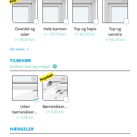
Overdel og
Hele karmen
Top og højre
Top og
sider
(+ 120.39 kr)
(+ 60.20 kr)
venstre
(+ 86.87 kr)
(+ 60.20 kr)
Vis mere
TILBEHØR
Hvilken skal jeg vælge?
Populær
Uden
Børnesikkerhed
børnesikkerhed
(+ 0.00 kr)
(+ 0.00 kr)
HÆNGSLER