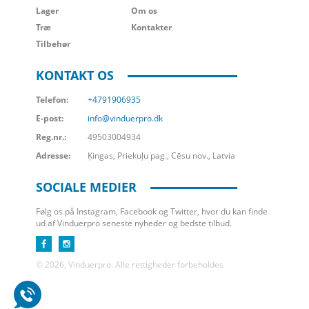
Lager
Om os
Træ
Kontakter
Tilbehør
KONTAKT OS
Telefon:
+4791906935
E-post:
info@vinduerpro.dk
Reg.nr.:
49503004934
Adresse:
Ķingas, Priekuļu pag., Cēsu nov., Latvia
SOCIALE MEDIER
Følg os på Instagram, Facebook og Twitter, hvor du kan finde
ud af Vinduerpro seneste nyheder og bedste tilbud.
© 2026, Vinduerpro. Alle rettigheder forbeholdes