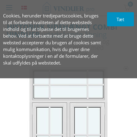
0
Cookies, herunder tredjepartscookies, bruges
Tæt
til at forbedre kvaliteten af dette websteds
HISTORISK SIDEHÆNGT COMBI
indhold og til at tilpasse det til brugernes
VINDUER
udadgående åbning
behov. Ved at fortsætte med at bruge dette
1 fastkarm med 1 vandret sprosse og
websted accepterer du brugen af cookies samt
2 lodrette sprosser, 2 rammer med
mulig kommunikation, hvis du giver dine
1 vandret og 1 lodret sprosse
kontaktoplysninger i en af de formularer, der
skal udfyldes på webstedet.