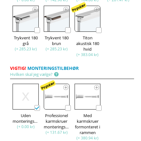
Populær
Trykvent 180
Trykvent 180
Titon
grå
brun
akustisk 180
(+ 285.23 kr)
(+ 285.23 kr)
hvid
(+ 383.04 kr)
VIGTIG!
MONTERINGSTILBEHØR
Hvilken skal jeg vælge?
Populær
Uden
Professionel
Med
monteringssæt
karmskruer
karmskruer
(+ 0.00 kr)
monteringssæt
formonteret i
(+ 131.67 kr)
rammen
(+ 380.94 kr)