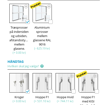
Populær
Træsprosser
Aluminium
på indersiden
sprosser
og udsiden,
mellem
afstandsstykke
glassene RAL
mellem
9016
glasene.
(- 625.19 kr)
(+ 0.00 kr)
HÅNDTAG
Hvilken skal jeg vælge?
Populær
Kroger
Hoppe F1
Hoppe Hvid
Hoppe F1
(+ 0.00 kr)
(+ 531.10 kr)
(+ 744.11 kr)
med KISI