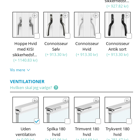
sikkerhedsfunktion
(+ 927.82 kr)
Hoppe Hvid
Connoisseur
Connoisseur
Connoisseur
med KISI
Sølv
Hvid
Antik sort
sikkerhedsfunktion
(+ 913.30 kr)
(+ 913.30 kr)
(+ 913.30 kr)
(+ 1140.83 kr)
Vis mere
VENTILATIONER
Hvilken skal jeg vælge?
Uden
Spilka 180
Trimvent 180
Trykvent 180
ventilation
hvid
hvid
hvid
(+ 0.00 kr)
(+ 142.96 kr)
(+ 164.68 kr)
(+ 281.47 kr)