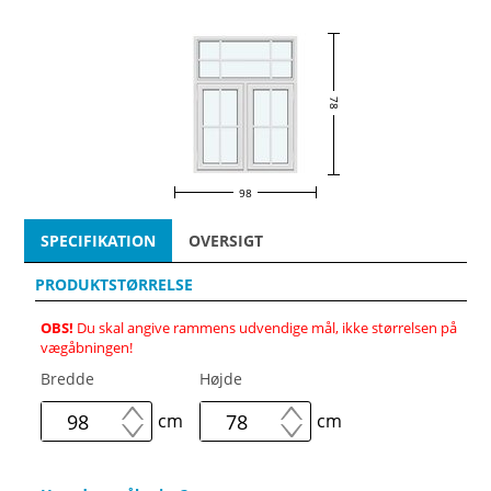
78
98
SPECIFIKATION
OVERSIGT
PRODUKTSTØRRELSE
OBS!
Du skal angive rammens udvendige mål, ikke størrelsen på
vægåbningen!
Bredde
Højde
cm
cm