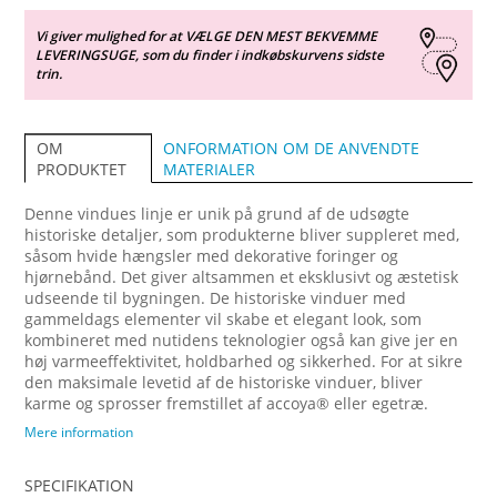
Vi giver mulighed for at VÆLGE DEN MEST BEKVEMME
LEVERINGSUGE, som du finder i indkøbskurvens sidste
trin.
ONFORMATION OM DE ANVENDTE
OM
MATERIALER
PRODUKTET
Denne vindues linje er unik på grund af de udsøgte
historiske detaljer, som produkterne bliver suppleret med,
såsom hvide hængsler med dekorative foringer og
hjørnebånd. Det giver altsammen et eksklusivt og æstetisk
udseende til bygningen. De historiske vinduer med
gammeldags elementer vil skabe et elegant look, som
kombineret med nutidens teknologier også kan give jer en
høj varmeeffektivitet, holdbarhed og sikkerhed. For at sikre
den maksimale levetid af de historiske vinduer, bliver
karme og sprosser fremstillet af accoya® eller egetræ.
Vinduer Sidehængt Combi tilbyder et endnu bredere valg af
Mere information
ventilationsmuligheder. Ventilationen af lokalerne ved kun
at åbne den øverste ramme giver også ekstra sikkerhed.
SPECIFIKATION
Alle vinduesrammer åbner udad i en vinkel på 90 grader.