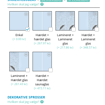
Hvilken skal jeg vælge?
Enkel
Hærdet +
Lamineret +
Hærdet +
(+ 0.00 kr)
hærdet glas
Lamineret
Lamineret
(+ 267.97 kr)
glas
glas
(+ 217.86 kr)
(+ 348.57 kr)
Lamineret +
Hærdet +
Hærdet glas
Hærdet
(+ 261.43 kr)
saunaglas
(+ 415.11 kr)
DEKORATIVE SPROSSER
Hvilken skal jeg vælge?