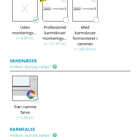
Uden
Professionel
Med
monteringssæt
karmskruer
karmskruer
(+ 0.00 kr)
monteringssæt
formonteret i
(+ 131.67 kr)
rammen
(+ 380.94 kr)
VANDNÆSER
Hvilken skal jeg vælge?
Træ i ramme
farve
(+ 0.00 kr)
KARMFALSE
Hvilken skal jeg vælge?