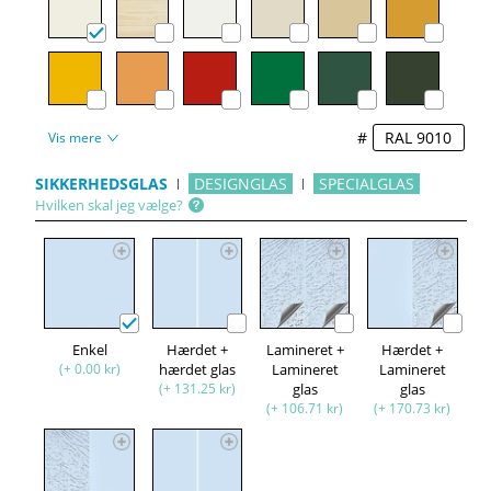
#
Vis mere
SIKKERHEDSGLAS
DESIGNGLAS
SPECIALGLAS
Hvilken skal jeg vælge?
Enkel
Hærdet +
Lamineret +
Hærdet +
(+ 0.00 kr)
hærdet glas
Lamineret
Lamineret
(+ 131.25 kr)
glas
glas
(+ 106.71 kr)
(+ 170.73 kr)