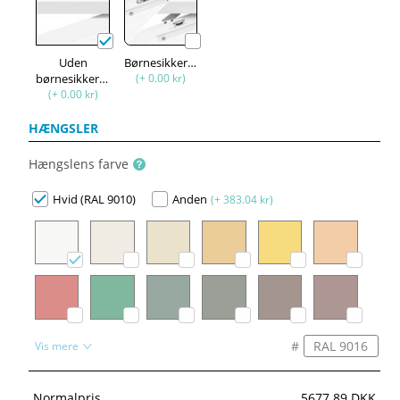
Uden
Børnesikkerhed
børnesikkerhed
(+ 0.00 kr)
(+ 0.00 kr)
HÆNGSLER
Hængslens farve
Hvid (RAL 9010)
Anden
(+ 383.04 kr)
#
Vis mere
Normalpris
5677.89 DKK