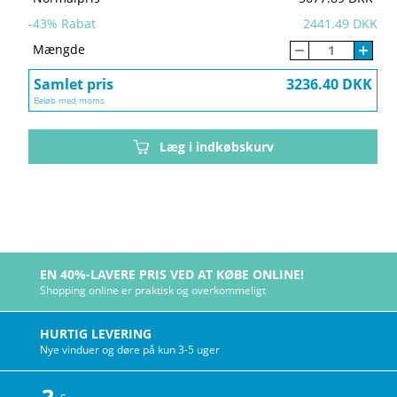
-
43
% Rabat
2441.49 DKK
Mængde
Samlet pris
3236.40 DKK
Beløb med moms
Læg i indkøbskurv
EN 40%-LAVERE PRIS VED AT KØBE ONLINE!
Shopping online er praktisk og overkommeligt
HURTIG LEVERING
Nye vinduer og døre på kun 3-5 uger