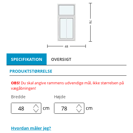
78
48
SPECIFIKATION
OVERSIGT
PRODUKTSTØRRELSE
OBS!
Du skal angive rammens udvendige mål, ikke størrelsen på
vægåbningen!
Bredde
Højde
cm
cm
Hvordan måler jeg?