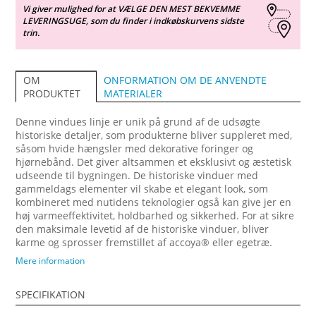
Vi giver mulighed for at VÆLGE DEN MEST BEKVEMME
LEVERINGSUGE, som du finder i indkøbskurvens sidste
trin.
ONFORMATION OM DE ANVENDTE
OM
MATERIALER
PRODUKTET
Denne vindues linje er unik på grund af de udsøgte
historiske detaljer, som produkterne bliver suppleret med,
såsom hvide hængsler med dekorative foringer og
hjørnebånd. Det giver altsammen et eksklusivt og æstetisk
udseende til bygningen. De historiske vinduer med
gammeldags elementer vil skabe et elegant look, som
kombineret med nutidens teknologier også kan give jer en
høj varmeeffektivitet, holdbarhed og sikkerhed. For at sikre
den maksimale levetid af de historiske vinduer, bliver
karme og sprosser fremstillet af accoya® eller egetræ.
Vinduer Sidehængt Combi tilbyder et endnu bredere valg af
Mere information
ventilationsmuligheder. Ventilationen af lokalerne ved kun
at åbne den øverste ramme giver også ekstra sikkerhed.
SPECIFIKATION
Alle vinduesrammer åbner udad i en vinkel på 90 grader.
Ved at udstyre dem med åbningsvinkelbegrænser, kan