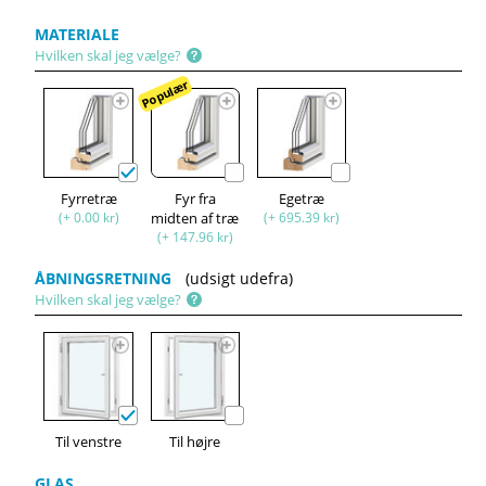
MATERIALE
Hvilken skal jeg vælge?
Populær
Fyrretræ
Fyr fra
Egetræ
(+ 0.00 kr)
midten af træ
(+ 695.39 kr)
(+ 147.96 kr)
ÅBNINGSRETNING
(udsigt udefra)
Hvilken skal jeg vælge?
Til venstre
Til højre
GLAS