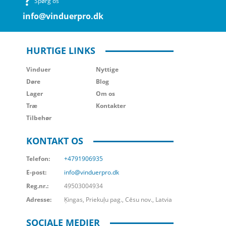
Spørg os
info@vinduerpro.dk
HURTIGE LINKS
Vinduer
Nyttige
Døre
Blog
Lager
Om os
Træ
Kontakter
Tilbehør
KONTAKT OS
Telefon:
+4791906935
E-post:
info@vinduerpro.dk
Reg.nr.:
49503004934
Adresse:
Ķingas, Priekuļu pag., Cēsu nov., Latvia
SOCIALE MEDIER