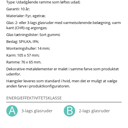
Type: Udadgående ramme som løftes udad;
sikkerheden under ventilation øges. Vinduesbeslag af høj
kvalitet sikrer langsigtet holdbarhed af sidehængte vinduer.
Garanti: 10 år;
Uanset udstyr har disse vinduer god varmeisolering og
Materialer: Fyr, egetræ;
modstand mod deformation. Vinduerne kan være forsynet
Glas: 2- eller 3-lags glasruder med varmeisolerende belægning, varm
med et specielt glas for at give dem yderligere beskyttelse
kant (CHR) og argongas;
mod solinduceret varme, mod risiko for brud, eller øget
Glas tætningslister: Sort gummi;
lydisoleringsniveau.Vores trævinduer er ikke bare inventar,
men investeringer i dit hjems effektivitet, komfort og
Beslag: SPILKA, IPA;
æstetiske appel. Vi anbefaler at vælge vores produkter fra
Monteringshuller: 14 mm;
midten af træ, som vil sikre større produktstabilitet,
Karm: 105 x 57 mm;
holdbarhed og i høj grad forlænge produktets levetid. Køb
Ramme: 76 x 65 mm.
vinduer i Vinduerpro onlinebutik til billige priser. Vi sikrer
høj sidehængt combi vindue kvalitet og hurtig levering.
Dekorative metalelementer er malet i samme farve som produktet
udenfor.
Hængsler leveres som standard i hvid, men det er muligt at vælge
anden farve i produktkonfiguratoren.
ENERGIEFFEKTIVITETSKLASSE
3-lags glasruder
2-lags glasruder