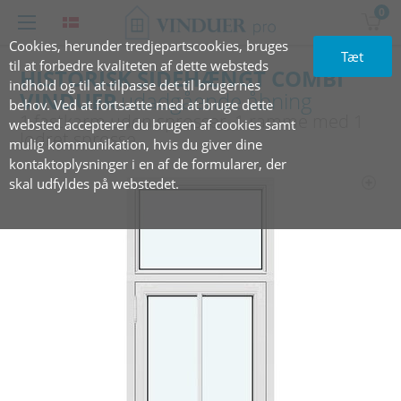
0
Cookies, herunder tredjepartscookies, bruges
Tæt
til at forbedre kvaliteten af dette websteds
HISTORISK SIDEHÆNGT COMBI
indhold og til at tilpasse det til brugernes
VINDUER
udadgående åbning
behov. Ved at fortsætte med at bruge dette
1 fastkarm uden sprosser, 1 ramme med 1
websted accepterer du brugen af cookies samt
lodret sprosse
mulig kommunikation, hvis du giver dine
kontaktoplysninger i en af de formularer, der
skal udfyldes på webstedet.