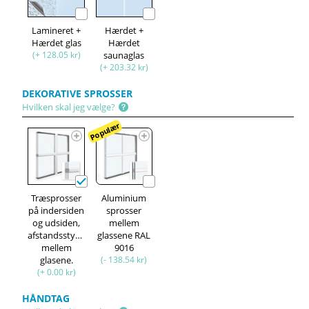
Lamineret +
Hærdet +
Hærdet glas
Hærdet
(+ 128.05 kr)
saunaglas
(+ 203.32 kr)
DEKORATIVE SPROSSER
Hvilken skal jeg vælge?
Populær
Træsprosser
Aluminium
på indersiden
sprosser
og udsiden,
mellem
afstandsstykke
glassene RAL
mellem
9016
glasene.
(- 138.54 kr)
(+ 0.00 kr)
HÅNDTAG