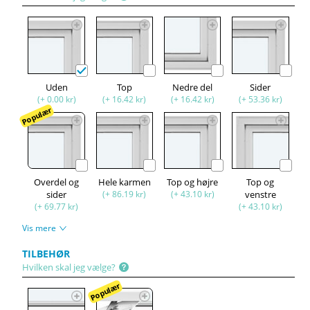
Uden
Top
Nedre del
Sider
(+ 0.00 kr)
(+ 16.42 kr)
(+ 16.42 kr)
(+ 53.36 kr)
Populær
Overdel og
Hele karmen
Top og højre
Top og
sider
(+ 86.19 kr)
(+ 43.10 kr)
venstre
(+ 69.77 kr)
(+ 43.10 kr)
Vis mere
TILBEHØR
Hvilken skal jeg vælge?
Populær