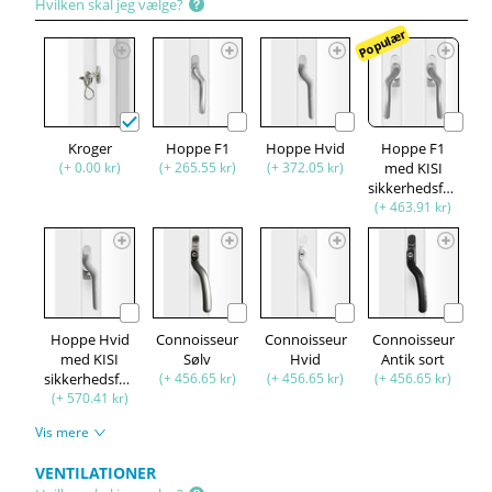
Hvilken skal jeg vælge?
Populær
Kroger
Hoppe F1
Hoppe Hvid
Hoppe F1
(+ 0.00 kr)
(+ 265.55 kr)
(+ 372.05 kr)
med KISI
sikkerhedsfunktion
(+ 463.91 kr)
Hoppe Hvid
Connoisseur
Connoisseur
Connoisseur
med KISI
Sølv
Hvid
Antik sort
sikkerhedsfunktion
(+ 456.65 kr)
(+ 456.65 kr)
(+ 456.65 kr)
(+ 570.41 kr)
Vis mere
VENTILATIONER