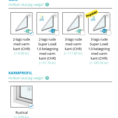
Hvilken skal jeg vælge?
Populær
2-lags rude
2-lags rude
3-lags rude
3-lags rude
med varm
Super LowE
med varm
Super LowE
kant (CHR)
1.0 belægning
kant (CHR)
1.0 belægning
(+ 0.00 kr)
med varm
(+ 111.85 kr)
med varm
kant (CHR)
kant (CHR)
(+ 67.70 kr)
(+ 185.56 kr)
KARMPROFIL
Hvilken skal jeg vælge?
Rustical
(+ 0.00 kr)