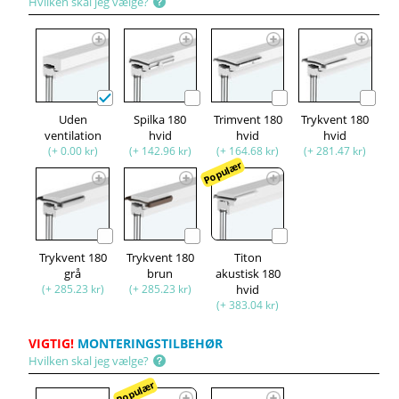
Hvilken skal jeg vælge?
Uden
Spilka 180
Trimvent 180
Trykvent 180
ventilation
hvid
hvid
hvid
(+ 0.00 kr)
(+ 142.96 kr)
(+ 164.68 kr)
(+ 281.47 kr)
Populær
Trykvent 180
Trykvent 180
Titon
grå
brun
akustisk 180
(+ 285.23 kr)
(+ 285.23 kr)
hvid
(+ 383.04 kr)
VIGTIG!
MONTERINGSTILBEHØR
Hvilken skal jeg vælge?
Populær