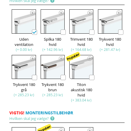
Hvilken skal jeg vælge?
Uden
Spilka 180
Trimvent 180
Trykvent 180
ventilation
hvid
hvid
hvid
(+ 0.00 kr)
(+ 142.96 kr)
(+ 164.68 kr)
(+ 281.47 kr)
Populær
Trykvent 180
Trykvent 180
Titon
grå
brun
akustisk 180
(+ 285.23 kr)
(+ 285.23 kr)
hvid
(+ 383.04 kr)
VIGTIG!
MONTERINGSTILBEHØR
Hvilken skal jeg vælge?
Populær