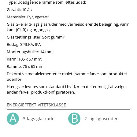
Type: Udadgående ramme som løftes udad;
sikkerheden under ventilation øges. Vinduesbeslag af høj
kvalitet sikrer langsigtet holdbarhed af sidehængte vinduer.
Garanti: 10 år;
Uanset udstyr har disse vinduer god varmeisolering og
Materialer: Fyr, egetræ;
modstand mod deformation. Vinduerne kan være forsynet
Glas: 2- eller 3-lags glasruder med varmeisolerende belægning, varm
med et specielt glas for at give dem yderligere beskyttelse
kant (CHR) og argongas;
mod solinduceret varme, mod risiko for brud, eller øget
Glas tætningslister: Sort gummi;
lydisoleringsniveau.Vores trævinduer er ikke bare inventar,
men investeringer i dit hjems effektivitet, komfort og
Beslag: SPILKA, IPA;
æstetiske appel. Vi anbefaler at vælge vores produkter fra
Monteringshuller: 14 mm;
midten af træ, som vil sikre større produktstabilitet,
Karm: 105 x 57 mm;
holdbarhed og i høj grad forlænge produktets levetid. Køb
Ramme: 76 x 65 mm.
vinduer i Vinduerpro onlinebutik til billige priser. Vi sikrer
høj sidehængt combi vindue kvalitet og hurtig levering.
Dekorative metalelementer er malet i samme farve som produktet
udenfor.
Hængsler leveres som standard i hvid, men det er muligt at vælge
anden farve i produktkonfiguratoren.
ENERGIEFFEKTIVITETSKLASSE
3-lags glasruder
2-lags glasruder