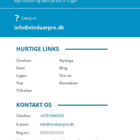
Nye vinduer og døre på kun 3-5 uger
Spørg os
info@vinduerpro.dk
HURTIGE LINKS
Vinduer
Nyttige
Døre
Blog
Lager
Om os
Træ
Kontakter
Tilbehør
KONTAKT OS
Telefon:
+4791906935
E-post:
info@vinduerpro.dk
Reg.nr.:
49503004934