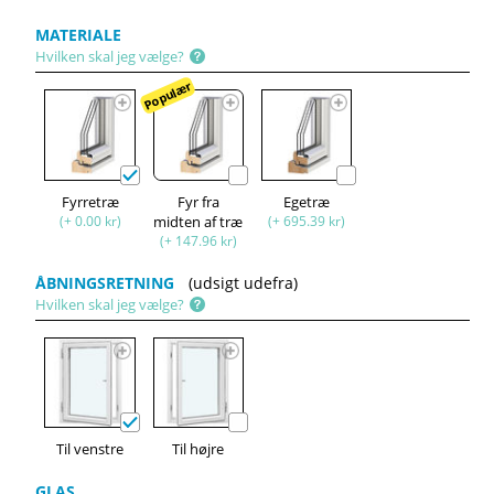
MATERIALE
Hvilken skal jeg vælge?
Populær
Fyrretræ
Fyr fra
Egetræ
(+ 0.00 kr)
midten af træ
(+ 695.39 kr)
(+ 147.96 kr)
ÅBNINGSRETNING
(udsigt udefra)
Hvilken skal jeg vælge?
Til venstre
Til højre
GLAS