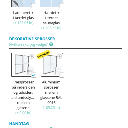
Lamineret +
Hærdet +
Hærdet glas
Hærdet
(+ 128.05 kr)
saunaglas
(+ 203.32 kr)
DEKORATIVE SPROSSER
Hvilken skal jeg vælge?
Populær
Træsprosser
Aluminium
på indersiden
sprosser
og udsiden,
mellem
afstandsstykke
glassene RAL
mellem
9016
glasene.
(- 85.25 kr)
(+ 0.00 kr)
HÅNDTAG