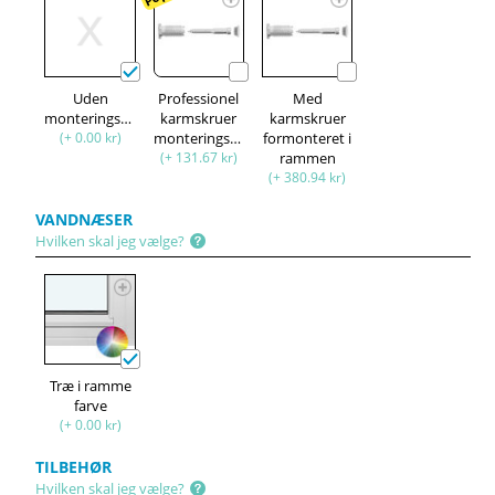
Uden
Professionel
Med
monteringssæt
karmskruer
karmskruer
(+ 0.00 kr)
monteringssæt
formonteret i
(+ 131.67 kr)
rammen
(+ 380.94 kr)
VANDNÆSER
Hvilken skal jeg vælge?
Træ i ramme
farve
(+ 0.00 kr)
TILBEHØR
Hvilken skal jeg vælge?