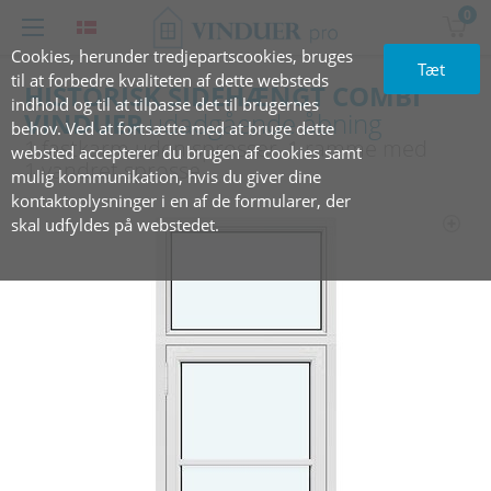
0
Cookies, herunder tredjepartscookies, bruges
Tæt
til at forbedre kvaliteten af dette websteds
HISTORISK SIDEHÆNGT COMBI
indhold og til at tilpasse det til brugernes
VINDUER
udadgående åbning
behov. Ved at fortsætte med at bruge dette
1 fastkarm uden sprosser, 1 ramme med
websted accepterer du brugen af cookies samt
1 vandret sprosse
mulig kommunikation, hvis du giver dine
kontaktoplysninger i en af de formularer, der
skal udfyldes på webstedet.