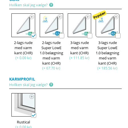
Hvilken skal jeg vælge?
Populær
2-lags rude
2-lags rude
3-lags rude
3-lags rude
med varm
Super LowE
med varm
Super LowE
kant (CHR)
1.0 belægning
kant (CHR)
1.0 belægning
(+ 0.00 kr)
med varm
(+ 111.85 kr)
med varm
kant (CHR)
kant (CHR)
(+ 67.70 kr)
(+ 185.56 kr)
KARMPROFIL
Hvilken skal jeg vælge?
Rustical
(+ 0.00 kr)