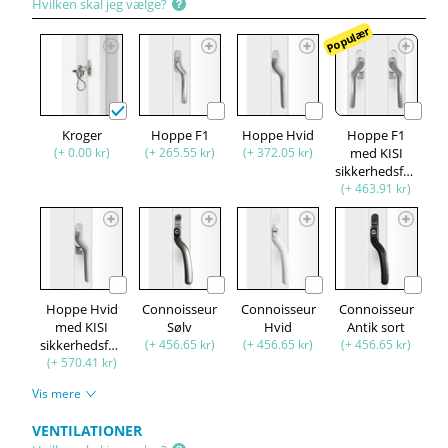
Hvilken skal jeg vælge?
Populær
Kroger
Hoppe F1
Hoppe Hvid
Hoppe F1
(+ 0.00 kr)
(+ 265.55 kr)
(+ 372.05 kr)
med KISI
sikkerhedsfunktion
(+ 463.91 kr)
Hoppe Hvid
Connoisseur
Connoisseur
Connoisseur
med KISI
Sølv
Hvid
Antik sort
sikkerhedsfunktion
(+ 456.65 kr)
(+ 456.65 kr)
(+ 456.65 kr)
(+ 570.41 kr)
Vis mere
VENTILATIONER