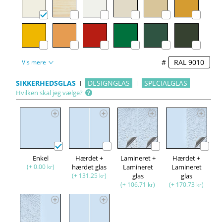
#
Vis mere
SIKKERHEDSGLAS
DESIGNGLAS
SPECIALGLAS
Hvilken skal jeg vælge?
Enkel
Hærdet +
Lamineret +
Hærdet +
(+ 0.00 kr)
hærdet glas
Lamineret
Lamineret
(+ 131.25 kr)
glas
glas
(+ 106.71 kr)
(+ 170.73 kr)