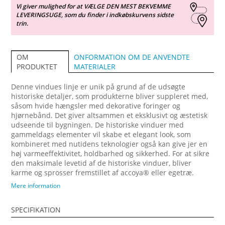
Vi giver mulighed for at VÆLGE DEN MEST BEKVEMME
LEVERINGSUGE, som du finder i indkøbskurvens sidste
trin.
ONFORMATION OM DE ANVENDTE
OM
MATERIALER
PRODUKTET
Denne vindues linje er unik på grund af de udsøgte
historiske detaljer, som produkterne bliver suppleret med,
såsom hvide hængsler med dekorative foringer og
hjørnebånd. Det giver altsammen et eksklusivt og æstetisk
udseende til bygningen. De historiske vinduer med
gammeldags elementer vil skabe et elegant look, som
kombineret med nutidens teknologier også kan give jer en
høj varmeeffektivitet, holdbarhed og sikkerhed. For at sikre
den maksimale levetid af de historiske vinduer, bliver
karme og sprosser fremstillet af accoya® eller egetræ.
Vinduer Sidehængt Combi tilbyder et endnu bredere valg af
Mere information
ventilationsmuligheder. Ventilationen af lokalerne ved kun
at åbne den øverste ramme giver også ekstra sikkerhed.
SPECIFIKATION
Alle vinduesrammer åbner udad i en vinkel på 90 grader.
Ved at udstyre dem med åbningsvinkelbegrænser, kan