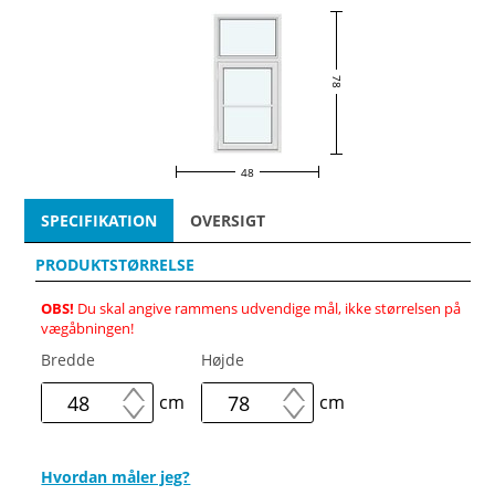
78
48
SPECIFIKATION
OVERSIGT
PRODUKTSTØRRELSE
OBS!
Du skal angive rammens udvendige mål, ikke størrelsen på
vægåbningen!
Bredde
Højde
cm
cm
Hvordan måler jeg?