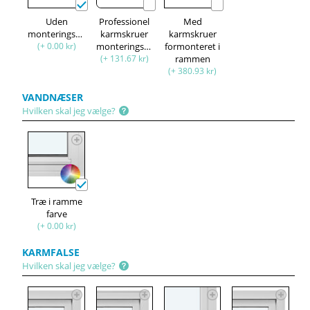
Uden
Professionel
Med
monteringssæt
karmskruer
karmskruer
(+ 0.00 kr)
monteringssæt
formonteret i
(+ 131.67 kr)
rammen
(+ 380.93 kr)
VANDNÆSER
Hvilken skal jeg vælge?
Træ i ramme
farve
(+ 0.00 kr)
KARMFALSE
Hvilken skal jeg vælge?