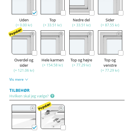
Uden
Top
Nedre del
Sider
(+ 0.00 kr)
(+ 33.51 kr)
(+ 33.51 kr)
(+ 87.55 kr)
Populær
Overdel og
Hele karmen
Top og højre
Top og
sider
(+ 154.58 kr)
(+ 77.29 kr)
venstre
(+ 121.06 kr)
(+ 77.29 kr)
Vis mere
TILBEHØR
Hvilken skal jeg vælge?
Populær