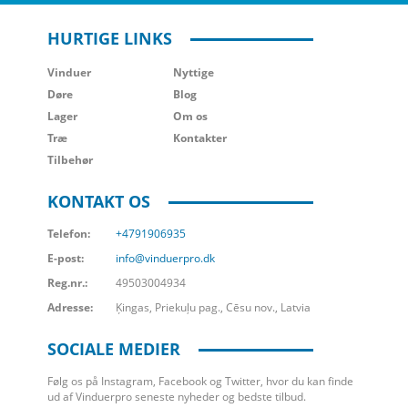
HURTIGE LINKS
Vinduer
Nyttige
Døre
Blog
Lager
Om os
Træ
Kontakter
Tilbehør
KONTAKT OS
Telefon:
+4791906935
E-post:
info@vinduerpro.dk
Reg.nr.:
49503004934
Adresse:
Ķingas, Priekuļu pag., Cēsu nov., Latvia
SOCIALE MEDIER
Følg os på Instagram, Facebook og Twitter, hvor du kan finde
ud af Vinduerpro seneste nyheder og bedste tilbud.