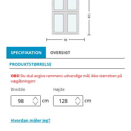
128
98
SPECIFIKATION
OVERSIGT
PRODUKTSTØRRELSE
OBS!
Du skal angive rammens udvendige mål, ikke størrelsen på
vægåbningen!
Bredde
Højde
cm
cm
Hvordan måler jeg?