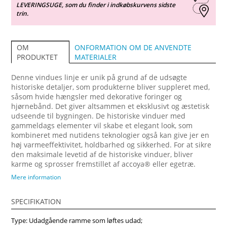
LEVERINGSUGE, som du finder i indkøbskurvens sidste
trin.
ONFORMATION OM DE ANVENDTE
OM
MATERIALER
PRODUKTET
Denne vindues linje er unik på grund af de udsøgte
historiske detaljer, som produkterne bliver suppleret med,
såsom hvide hængsler med dekorative foringer og
hjørnebånd. Det giver altsammen et eksklusivt og æstetisk
udseende til bygningen. De historiske vinduer med
gammeldags elementer vil skabe et elegant look, som
kombineret med nutidens teknologier også kan give jer en
høj varmeeffektivitet, holdbarhed og sikkerhed. For at sikre
den maksimale levetid af de historiske vinduer, bliver
karme og sprosser fremstillet af accoya® eller egetræ.
Vinduer Sidehængt Combi tilbyder et endnu bredere valg af
Mere information
ventilationsmuligheder. Ventilationen af lokalerne ved kun
at åbne den øverste ramme giver også ekstra sikkerhed.
SPECIFIKATION
Alle vinduesrammer åbner udad i en vinkel på 90 grader.
Ved at udstyre dem med åbningsvinkelbegrænser, kan
Type: Udadgående ramme som løftes udad;
sikkerheden under ventilation øges. Vinduesbeslag af høj