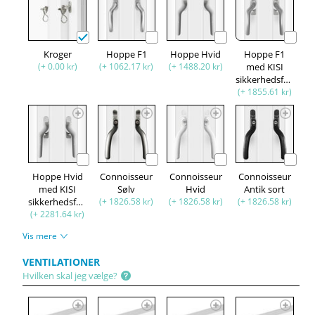
Kroger
Hoppe F1
Hoppe Hvid
Hoppe F1
(+ 0.00 kr)
(+ 1062.17 kr)
(+ 1488.20 kr)
med KISI
sikkerhedsfunktion
(+ 1855.61 kr)
Hoppe Hvid
Connoisseur
Connoisseur
Connoisseur
med KISI
Sølv
Hvid
Antik sort
sikkerhedsfunktion
(+ 1826.58 kr)
(+ 1826.58 kr)
(+ 1826.58 kr)
(+ 2281.64 kr)
Vis mere
VENTILATIONER
Hvilken skal jeg vælge?