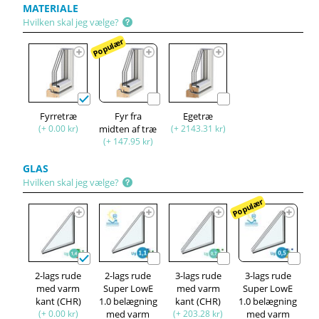
MATERIALE
Hvilken skal jeg vælge?
Populær
Fyrretræ
Fyr fra
Egetræ
(+ 0.00 kr)
midten af træ
(+ 2143.31 kr)
(+ 147.95 kr)
GLAS
Hvilken skal jeg vælge?
Populær
2-lags rude
2-lags rude
3-lags rude
3-lags rude
med varm
Super LowE
med varm
Super LowE
kant (CHR)
1.0 belægning
kant (CHR)
1.0 belægning
(+ 0.00 kr)
med varm
(+ 203.28 kr)
med varm