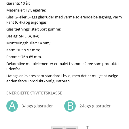
kvalitet sikrer langsigtet holdbarhed af sidehængte vinduer.
Garanti: 10 år;
Uanset udstyr har disse vinduer god varmeisolering og
Materialer: Fyr, egetræ;
modstand mod deformation. Vinduerne kan være forsynet
Glas: 2- eller 3-lags glasruder med varmeisolerende belægning, varm
med et specielt glas for at give dem yderligere beskyttelse
kant (CHR) og argongas;
mod solinduceret varme, mod risiko for brud, eller øget
Glas tætningslister: Sort gummi;
lydisoleringsniveau.Vores trævinduer er ikke bare inventar,
men investeringer i dit hjems effektivitet, komfort og
Beslag: SPILKA, IPA;
æstetiske appel. Vi anbefaler at vælge vores produkter fra
Monteringshuller: 14 mm;
midten af træ, som vil sikre større produktstabilitet,
Karm: 105 x 57 mm;
holdbarhed og i høj grad forlænge produktets levetid. Køb
Ramme: 76 x 65 mm.
vinduer i Vinduerpro onlinebutik til billige priser. Vi sikrer
høj sidehængt combi vindue kvalitet og hurtig levering.
Dekorative metalelementer er malet i samme farve som produktet
udenfor.
Hængsler leveres som standard i hvid, men det er muligt at vælge
anden farve i produktkonfiguratoren.
ENERGIEFFEKTIVITETSKLASSE
3-lags glasruder
2-lags glasruder