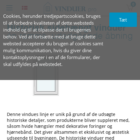
0
Cookies, herunder tredjepartscookies, bruges
Tæt
til at forbedre kvaliteten af dette websteds
Historisk sidehængt vinduer
indhold og til at tilpasse det til brugernes
én ramme, udadgående åbning
behov. Ved at fortsætte med at bruge dette
websted accepterer du brugen af cookies samt
mulig kommunikation, hvis du giver dine
kontaktoplysninger i en af de formularer, der
skal udfyldes på webstedet.
Denne vindues linje er unik på grund af de udsøgte
historiske detaljer, som produkterne bliver suppleret med,
såsom hvide hængsler med dekorative foringer og
hjørnebånd. Det giver altsammen et eksklusivt og æstetisk
udseende til bygningen. De historiske vinduer med