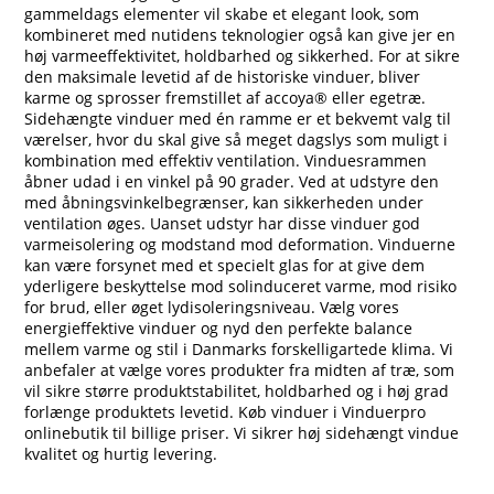
gammeldags elementer vil skabe et elegant look, som
kombineret med nutidens teknologier også kan give jer en
høj varmeeffektivitet, holdbarhed og sikkerhed. For at sikre
den maksimale levetid af de historiske vinduer, bliver
karme og sprosser fremstillet af accoya® eller egetræ.
Sidehængte vinduer med én ramme er et bekvemt valg til
værelser, hvor du skal give så meget dagslys som muligt i
kombination med effektiv ventilation. Vinduesrammen
åbner udad i en vinkel på 90 grader. Ved at udstyre den
med åbningsvinkelbegrænser, kan sikkerheden under
ventilation øges. Uanset udstyr har disse vinduer god
varmeisolering og modstand mod deformation. Vinduerne
kan være forsynet med et specielt glas for at give dem
yderligere beskyttelse mod solinduceret varme, mod risiko
for brud, eller øget lydisoleringsniveau. Vælg vores
energieffektive vinduer og nyd den perfekte balance
mellem varme og stil i Danmarks forskelligartede klima. Vi
anbefaler at vælge vores produkter fra midten af træ, som
vil sikre større produktstabilitet, holdbarhed og i høj grad
forlænge produktets levetid. Køb vinduer i Vinduerpro
onlinebutik til billige priser. Vi sikrer høj sidehængt vindue
kvalitet og hurtig levering.