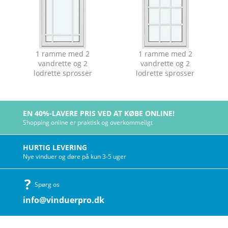
1 ramme med 2
1 ramme med 2
vandrette og 2
vandrette og 2
lodrette sprosser
lodrette sprosser
EN 40%-LAVERE PRIS VED AT KØBE ONLINE!
Shopping online er praktisk og overkommeligt
HURTIG LEVERING
Nye vinduer og døre på kun 3-5 uger
Spørg os
info@vinduerpro.dk