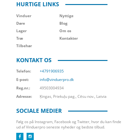
HURTIGE LINKS
Vinduer
Nyttige
Døre
Blog
Lager
Om os
Træ
Kontakter
Tilbehør
KONTAKT OS
Telefon:
+4791906935
E-post:
info@vinduerpro.dk
Reg.nr.:
49503004934
Adresse:
Ķingas, Priekuļu pag., Cēsu nov., Latvia
SOCIALE MEDIER
Følg os på Instagram, Facebook og Twitter, hvor du kan finde
ud af Vinduerpro seneste nyheder og bedste tilbud.