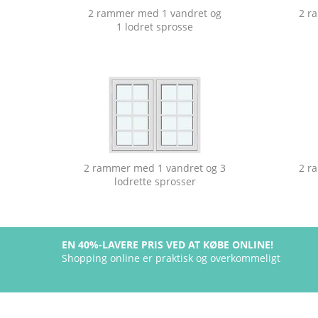
2 rammer med 1 vandret og
2 r
1 lodret sprosse
2 rammer med 1 vandret og 3
2 r
lodrette sprosser
EN 40%-LAVERE PRIS VED AT KØBE ONLINE!
Shopping online er praktisk og overkommeligt