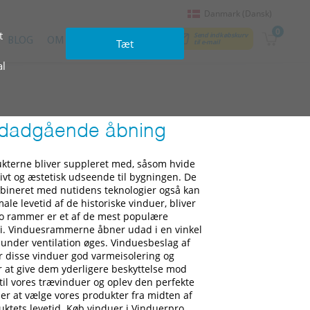
Danmark (Dansk)
0
t
Send indkøbskurv
BLOG
OM OS
KONTAKTER
Tæt
til e‑mail
al
udadgående åbning
dukterne bliver suppleret med, såsom hvide
vt og æstetisk udseende til bygningen. De
mbineret med nutidens teknologier også kan
ale levetid af de historiske vinduer, bliver
to rammer er et af de mest populære
di. Vinduesrammerne åbner udad i en vinkel
under ventilation øges. Vinduesbeslag af
ar disse vinduer god varmeisolering og
 at give dem yderligere beskyttelse mod
 til vores trævinduer og oplev den perfekte
er at vælge vores produkter fra midten af
duktets levetid. Køb vinduer i Vinduerpro