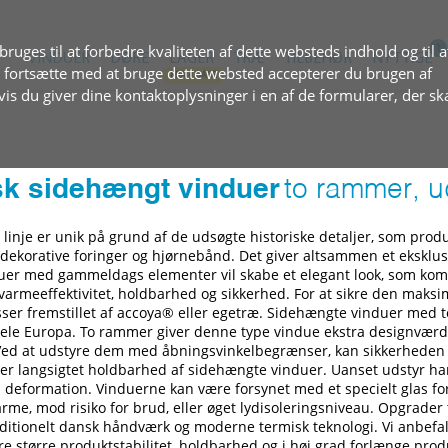
ruges til at forbedre kvaliteten af dette websteds indhold og til a
VINDUER
DØRE
LAGER
TRÆ
TILBEHØR
NYTTIGE
at fortsætte med at bruge dette websted accepterer du brugen af
s du giver dine kontaktoplysninger i en af de formularer, der sk
sk sidehængt vinduer
to rammer, 
linje er unik på grund af de udsøgte historiske detaljer, som pro
ekorative foringer og hjørnebånd. Det giver altsammen et eksklusi
duer med gammeldags elementer vil skabe et elegant look, som ko
 varmeeffektivitet, holdbarhed og sikkerhed. For at sikre den maksim
ser fremstillet af accoya® eller egetræ. Sidehængte vinduer med 
hele Europa. To rammer giver denne type vindue ekstra designvær
Ved at udstyre dem med åbningsvinkelbegrænser, kan sikkerheden 
ikrer langsigtet holdbarhed af sidehængte vinduer. Uanset udstyr h
eformation. Vinduerne kan være forsynet med et specielt glas for
rme, mod risiko for brud, eller øget lydisoleringsniveau. Opgrader
aditionelt dansk håndværk og moderne termisk teknologi. Vi anbefal
kre større produktstabilitet, holdbarhed og i høj grad forlænge pro