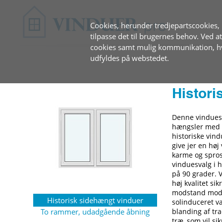
Cookies, herunder tredjepartscookies, b
tilpasse det til brugernes behov. Ved 
cookies samt mulig kommunikation, hvi
udfyldes på webstedet.
Histori
Denne vindues 
hængsler med d
historiske vin
give jer en høj
karme og spros
vinduesvalg i 
på 90 grader. 
høj kvalitet s
modstand mod d
Historisk sidehængt vinduer
solinduceret va
To rammer, udadgående åbning
blanding af tr
træ, som vil si