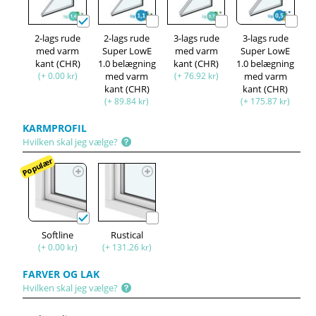
2-lags rude
2-lags rude
3-lags rude
3-lags rude
med varm
Super LowE
med varm
Super LowE
kant (CHR)
1.0 belægning
kant (CHR)
1.0 belægning
(+ 0.00 kr)
med varm
(+ 76.92 kr)
med varm
kant (CHR)
kant (CHR)
(+ 89.84 kr)
(+ 175.87 kr)
KARMPROFIL
Hvilken skal jeg vælge?
Populær
Softline
Rustical
(+ 0.00 kr)
(+ 131.26 kr)
FARVER OG LAK
Hvilken skal jeg vælge?