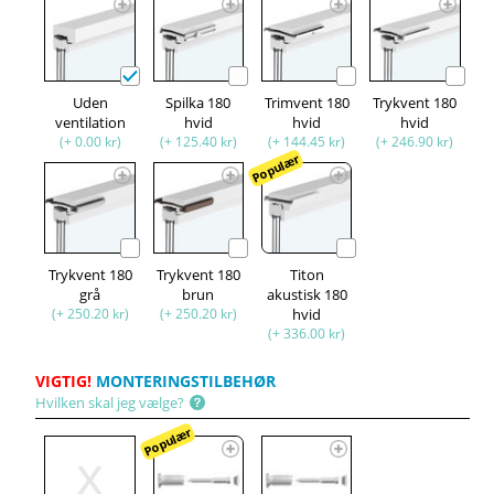
Uden
Spilka 180
Trimvent 180
Trykvent 180
ventilation
hvid
hvid
hvid
(+ 0.00 kr)
(+ 125.40 kr)
(+ 144.45 kr)
(+ 246.90 kr)
Populær
Trykvent 180
Trykvent 180
Titon
grå
brun
akustisk 180
(+ 250.20 kr)
(+ 250.20 kr)
hvid
(+ 336.00 kr)
VIGTIG!
MONTERINGSTILBEHØR
Hvilken skal jeg vælge?
Populær