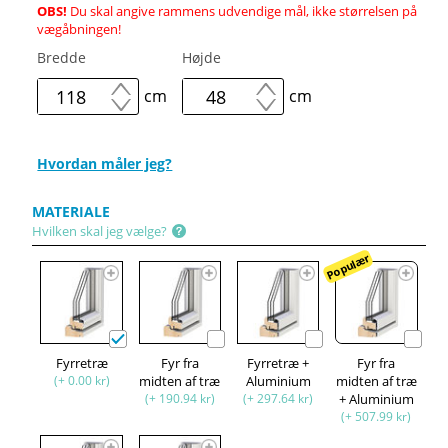
OBS!
Du skal angive rammens udvendige mål, ikke størrelsen på
vægåbningen!
Bredde
Højde
cm
cm
Hvordan måler jeg?
MATERIALE
Hvilken skal jeg vælge?
Populær
Fyrretræ
Fyr fra
Fyrretræ +
Fyr fra
(+ 0.00 kr)
midten af træ
Aluminium
midten af træ
(+ 190.94 kr)
(+ 297.64 kr)
+ Aluminium
(+ 507.99 kr)