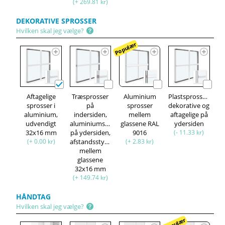
(+ 269.81 kr)
DEKORATIVE SPROSSER
Hvilken skal jeg vælge?
Populær
Aftagelige
Træsprosser
Aluminium
Plastsprosser,
sprosser i
på
sprosser
dekorative og
aluminium,
indersiden,
mellem
aftagelige på
udvendigt
aluminiumsprosser
glassene RAL
ydersiden
32x16 mm
på ydersiden,
9016
(- 11.33 kr)
(+ 0.00 kr)
afstandsstykke
(+ 2.83 kr)
mellem
glassene
32x16 mm
(+ 149.74 kr)
HÅNDTAG
Hvilken skal jeg vælge?
Populær