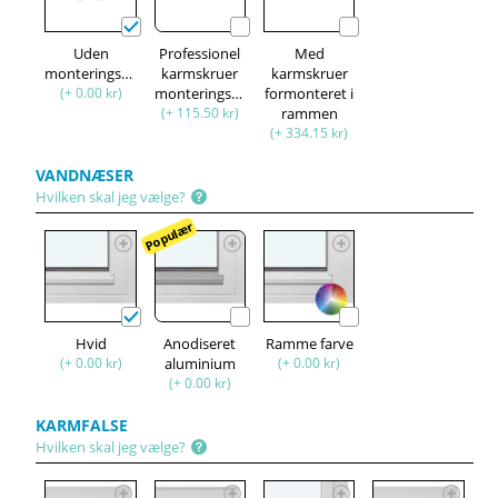
Uden
Professionel
Med
monteringssæt
karmskruer
karmskruer
(+ 0.00 kr)
monteringssæt
formonteret i
(+ 115.50 kr)
rammen
(+ 334.15 kr)
VANDNÆSER
Hvilken skal jeg vælge?
Populær
Hvid
Anodiseret
Ramme farve
(+ 0.00 kr)
aluminium
(+ 0.00 kr)
(+ 0.00 kr)
KARMFALSE
Hvilken skal jeg vælge?