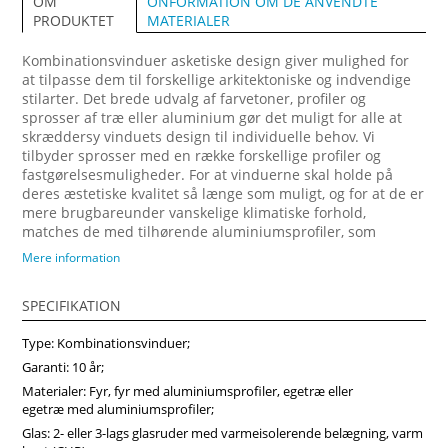
ONFORMATION OM DE ANVENDTE
OM
MATERIALER
PRODUKTET
Kombinationsvinduer asketiske design giver mulighed for
at tilpasse dem til forskellige arkitektoniske og indvendige
stilarter. Det brede udvalg af farvetoner, profiler og
sprosser af træ eller aluminium gør det muligt for alle at
skræddersy vinduets design til individuelle behov. Vi
tilbyder sprosser med en række forskellige profiler og
fastgørelsesmuligheder. For at vinduerne skal holde på
deres æstetiske kvalitet så længe som muligt, og for at de er
mere brugbareunder vanskelige klimatiske forhold,
matches de med tilhørende aluminiumsprofiler, som
fastgøres på ydersiden. Forvandl dit hjem med vores
Mere information
arkitektonisk imponerende trævinduer, designet til at
maksimere naturligt lys og energibesparelser. Vi anbefaler
SPECIFIKATION
at vælge vores produkter fra midten af træ, som vil sikre
større produktstabilitet, holdbarhed og i høj grad forlænge
Type: Kombinationsvinduer;
produktets levetid. Køb vinduer i Vinduerpro onlinebutik til
billige priser. Vi sikrer høj kombinationsvindue kvalitet og
Garanti: 10 år;
hurtig levering.
Materialer: Fyr, fyr med aluminiumsprofiler, egetræ eller
egetræ med aluminiumsprofiler;
Glas: 2- eller 3-lags glasruder med varmeisolerende belægning, varm