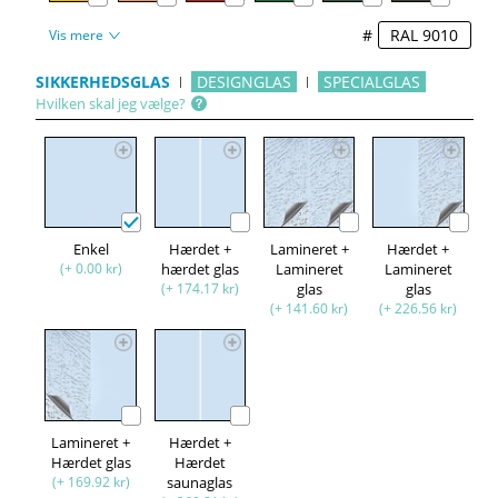
#
Vis mere
SIKKERHEDSGLAS
DESIGNGLAS
SPECIALGLAS
Hvilken skal jeg vælge?
Enkel
Hærdet +
Lamineret +
Hærdet +
(+ 0.00 kr)
hærdet glas
Lamineret
Lamineret
(+ 174.17 kr)
glas
glas
(+ 141.60 kr)
(+ 226.56 kr)
Lamineret +
Hærdet +
Hærdet glas
Hærdet
(+ 169.92 kr)
saunaglas