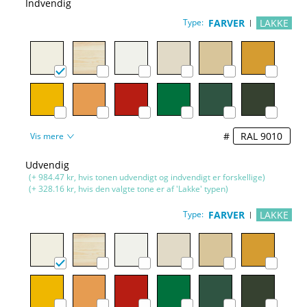
Indvendig
Type:
FARVER
LAKKE
#
Vis mere
Udvendig
(+ 984.47 kr, hvis tonen udvendigt og indvendigt er forskellige)
(+ 328.16 kr, hvis den valgte tone er af 'Lakke' typen)
Type:
FARVER
LAKKE