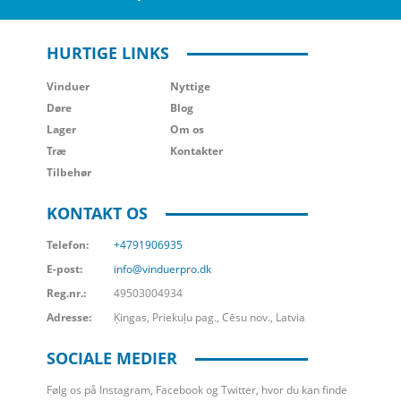
HURTIGE LINKS
Vinduer
Nyttige
Døre
Blog
Lager
Om os
Træ
Kontakter
Tilbehør
KONTAKT OS
Telefon:
+4791906935
E-post:
info@vinduerpro.dk
Reg.nr.:
49503004934
Adresse:
Ķingas, Priekuļu pag., Cēsu nov., Latvia
SOCIALE MEDIER
Følg os på Instagram, Facebook og Twitter, hvor du kan finde