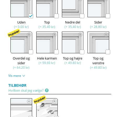
Uden
Top
Nedre del
Sider
(+ 0.00 kr)
(+ 35.40 kr)
(+ 35.40 kr)
(+ 28.80 kr)
Populær
Overdel og
Hele karmen
Top og højre
Top og
sider
(+ 99.60 kr)
(+ 49.80 kr)
venstre
(+ 64.20 kr)
(+ 49.80 kr)
Vis mere
TILBEHØR
Hvilken skal jeg vælge?
Populær