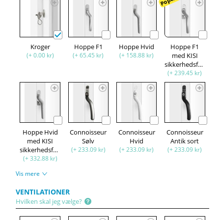
Kroger
Hoppe F1
Hoppe Hvid
Hoppe F1
(+ 0.00 kr)
(+ 65.45 kr)
(+ 158.88 kr)
med KISI
sikkerhedsfunktion
(+ 239.45 kr)
Hoppe Hvid
Connoisseur
Connoisseur
Connoisseur
med KISI
Sølv
Hvid
Antik sort
sikkerhedsfunktion
(+ 233.09 kr)
(+ 233.09 kr)
(+ 233.09 kr)
(+ 332.88 kr)
Vis mere
VENTILATIONER
Hvilken skal jeg vælge?