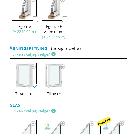
Egetræ
Egetræ +
(+ 2256.05 kr)
Aluminium
(+ 2500.55 kr)
ÅBNINGSRETNING
(udsigt udefra)
Hvilken skal jeg vælge?
Til venstre
Til højre
GLAS
Hvilken skal jeg vælge?
Populær