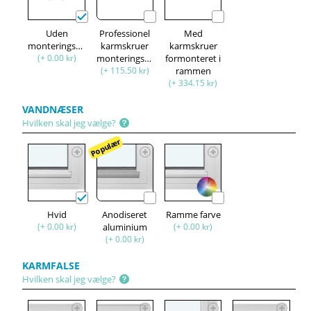
Uden
Professionel
Med
monteringssæt
karmskruer
karmskruer
(+ 0.00 kr)
monteringssæt
formonteret i
(+ 115.50 kr)
rammen
(+ 334.15 kr)
VANDNÆSER
Hvilken skal jeg vælge?
Populær
Hvid
Anodiseret
Ramme farve
(+ 0.00 kr)
aluminium
(+ 0.00 kr)
(+ 0.00 kr)
KARMFALSE
Hvilken skal jeg vælge?