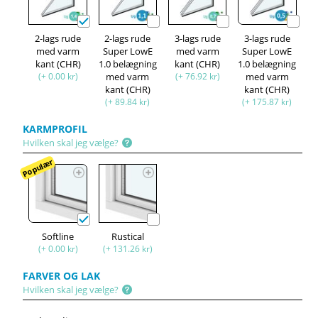
2-lags rude
2-lags rude
3-lags rude
3-lags rude
med varm
Super LowE
med varm
Super LowE
kant (CHR)
1.0 belægning
kant (CHR)
1.0 belægning
(+ 0.00 kr)
med varm
(+ 76.92 kr)
med varm
kant (CHR)
kant (CHR)
(+ 89.84 kr)
(+ 175.87 kr)
KARMPROFIL
Hvilken skal jeg vælge?
Populær
Softline
Rustical
(+ 0.00 kr)
(+ 131.26 kr)
FARVER OG LAK
Hvilken skal jeg vælge?