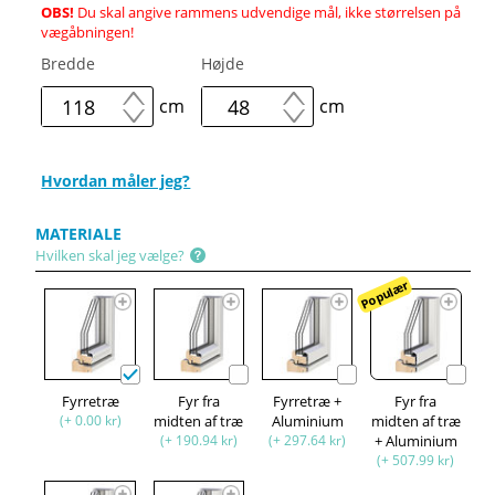
OBS!
Du skal angive rammens udvendige mål, ikke størrelsen på
vægåbningen!
Bredde
Højde
cm
cm
Hvordan måler jeg?
MATERIALE
Hvilken skal jeg vælge?
Populær
Fyrretræ
Fyr fra
Fyrretræ +
Fyr fra
(+ 0.00 kr)
midten af træ
Aluminium
midten af træ
(+ 190.94 kr)
(+ 297.64 kr)
+ Aluminium
(+ 507.99 kr)