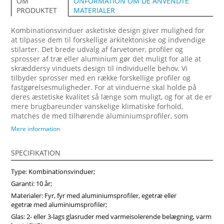
ONFORMATION OM DE ANVENDTE
OM
MATERIALER
PRODUKTET
Kombinationsvinduer asketiske design giver mulighed for
at tilpasse dem til forskellige arkitektoniske og indvendige
stilarter. Det brede udvalg af farvetoner, profiler og
sprosser af træ eller aluminium gør det muligt for alle at
skræddersy vinduets design til individuelle behov. Vi
tilbyder sprosser med en række forskellige profiler og
fastgørelsesmuligheder. For at vinduerne skal holde på
deres æstetiske kvalitet så længe som muligt, og for at de er
mere brugbareunder vanskelige klimatiske forhold,
matches de med tilhørende aluminiumsprofiler, som
fastgøres på ydersiden. Forvandl dit hjem med vores
Mere information
arkitektonisk imponerende trævinduer, designet til at
maksimere naturligt lys og energibesparelser. Vi anbefaler
SPECIFIKATION
at vælge vores produkter fra midten af træ, som vil sikre
større produktstabilitet, holdbarhed og i høj grad forlænge
Type: Kombinationsvinduer;
produktets levetid. Køb vinduer i Vinduerpro onlinebutik til
billige priser. Vi sikrer høj kombinationsvindue kvalitet og
Garanti: 10 år;
hurtig levering.
Materialer: Fyr, fyr med aluminiumsprofiler, egetræ eller
egetræ med aluminiumsprofiler;
Glas: 2- eller 3-lags glasruder med varmeisolerende belægning, varm