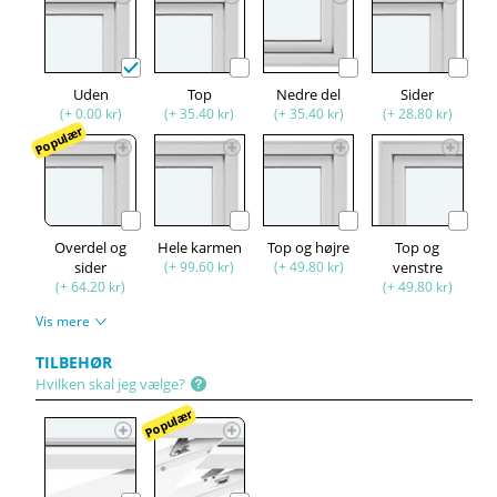
Uden
Top
Nedre del
Sider
(+ 0.00 kr)
(+ 35.40 kr)
(+ 35.40 kr)
(+ 28.80 kr)
Populær
Overdel og
Hele karmen
Top og højre
Top og
sider
(+ 99.60 kr)
(+ 49.80 kr)
venstre
(+ 64.20 kr)
(+ 49.80 kr)
Vis mere
TILBEHØR
Hvilken skal jeg vælge?
Populær