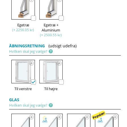
Egetræ
Egetræ +
(+ 2256.05 kr)
Aluminium
(+ 2500.55 kr)
ÅBNINGSRETNING
(udsigt udefra)
Hvilken skal jeg vælge?
Til venstre
Til højre
GLAS
Hvilken skal jeg vælge?
Populær