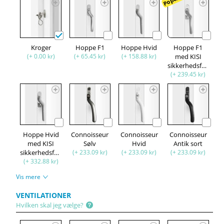
Kroger
Hoppe F1
Hoppe Hvid
Hoppe F1
(+ 0.00 kr)
(+ 65.45 kr)
(+ 158.88 kr)
med KISI
sikkerhedsfunktion
(+ 239.45 kr)
Hoppe Hvid
Connoisseur
Connoisseur
Connoisseur
med KISI
Sølv
Hvid
Antik sort
sikkerhedsfunktion
(+ 233.09 kr)
(+ 233.09 kr)
(+ 233.09 kr)
(+ 332.88 kr)
Vis mere
VENTILATIONER
Hvilken skal jeg vælge?