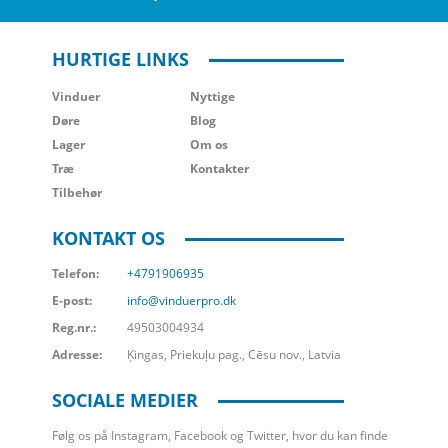
HURTIGE LINKS
Vinduer
Nyttige
Døre
Blog
Lager
Om os
Træ
Kontakter
Tilbehør
KONTAKT OS
Telefon:
+4791906935
E-post:
info@vinduerpro.dk
Reg.nr.:
49503004934
Adresse:
Ķingas, Priekuļu pag., Cēsu nov., Latvia
SOCIALE MEDIER
Følg os på Instagram, Facebook og Twitter, hvor du kan finde