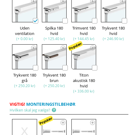
Uden
Spilka 180
Trimvent 180
Trykvent 180
ventilation
hvid
hvid
hvid
(+ 0.00 kr)
(+ 125.40 kr)
(+ 144.45 kr)
(+ 246.90 kr)
Populær
Trykvent 180
Trykvent 180
Titon
grå
brun
akustisk 180
(+ 250.20 kr)
(+ 250.20 kr)
hvid
(+ 336.00 kr)
VIGTIG!
MONTERINGSTILBEHØR
Hvilken skal jeg vælge?
Populær