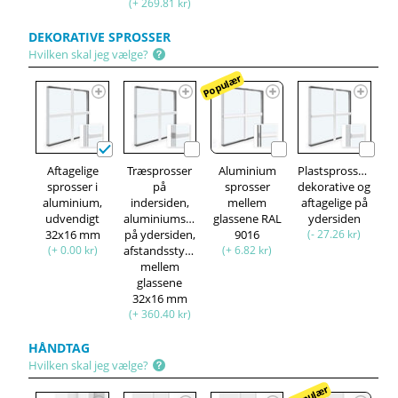
(+ 269.81 kr)
DEKORATIVE SPROSSER
Hvilken skal jeg vælge?
Populær
Aftagelige
Træsprosser
Aluminium
Plastsprosser,
sprosser i
på
sprosser
dekorative og
aluminium,
indersiden,
mellem
aftagelige på
udvendigt
aluminiumsprosser
glassene RAL
ydersiden
32x16 mm
på ydersiden,
9016
(- 27.26 kr)
(+ 0.00 kr)
afstandsstykke
(+ 6.82 kr)
mellem
glassene
32x16 mm
(+ 360.40 kr)
HÅNDTAG
Hvilken skal jeg vælge?
Populær