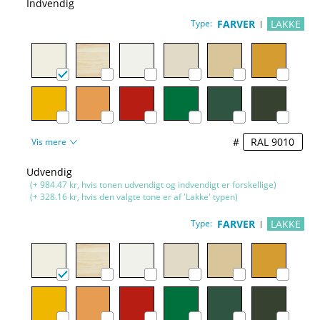
Indvendig
Type:
FARVER
LAKKE
#
Vis mere
Udvendig
(+ 984.47 kr, hvis tonen udvendigt og indvendigt er forskellige)
(+ 328.16 kr, hvis den valgte tone er af 'Lakke' typen)
Type:
FARVER
LAKKE