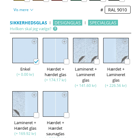
#
Vis mere
SIKKERHEDSGLAS
DESIGNGLAS
SPECIALGLAS
Hvilken skal jeg vælge?
Enkel
Hærdet +
Lamineret +
Hærdet +
(+ 0.00 kr)
hærdet glas
Lamineret
Lamineret
(+ 174.17 kr)
glas
glas
(+ 141.60 kr)
(+ 226.56 kr)
Lamineret +
Hærdet +
Hærdet glas
Hærdet
(+ 169.92 kr)
saunaglas