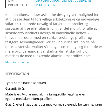
ONFORMATION OM DE ANVENDTE
OM
MATERIALER
PRODUKTET
Kombinationsvinduer asketiske design giver mulighed for
at tilpasse dem til forskellige arkitektoniske og indvendige
stilarter. Det brede udvalg af farvetoner, profiler og
sprosser af træ eller aluminium gør det muligt for alle at
skræddersy vinduets design til individuelle behov. Vi
tilbyder sprosser med en række forskellige profiler og
fastgørelsesmuligheder. For at vinduerne skal holde på
deres æstetiske kvalitet så længe som muligt, og for at de er
mere brugbareunder vanskelige klimatiske forhold,
matches de med tilhørende aluminiumsprofiler, som
fastgøres på ydersiden. Forvandl dit hjem med vores
Mere information
arkitektonisk imponerende trævinduer, designet til at
maksimere naturligt lys og energibesparelser. Vi anbefaler
SPECIFIKATION
at vælge vores produkter fra midten af træ, som vil sikre
større produktstabilitet, holdbarhed og i høj grad forlænge
Type: Kombinationsvinduer;
produktets levetid. Køb vinduer i Vinduerpro onlinebutik til
billige priser. Vi sikrer høj kombinationsvindue kvalitet og
Garanti: 10 år;
hurtig levering.
Materialer: Fyr, fyr med aluminiumsprofiler, egetræ eller
egetræ med aluminiumsprofiler;
Glas: 2- eller 3-lags glasruder med varmeisolerende belægning, varm