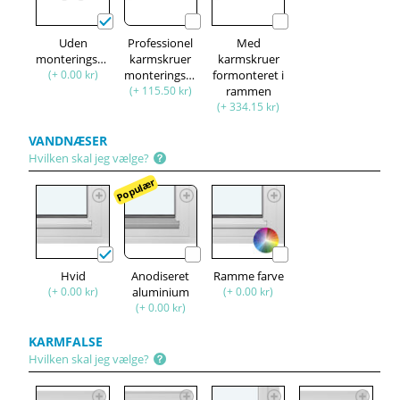
Uden
Professionel
Med
monteringssæt
karmskruer
karmskruer
(+ 0.00 kr)
monteringssæt
formonteret i
(+ 115.50 kr)
rammen
(+ 334.15 kr)
VANDNÆSER
Hvilken skal jeg vælge?
Populær
Hvid
Anodiseret
Ramme farve
(+ 0.00 kr)
aluminium
(+ 0.00 kr)
(+ 0.00 kr)
KARMFALSE
Hvilken skal jeg vælge?