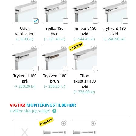
Uden
Spilka 180
Trimvent 180
Trykvent 180
ventilation
hvid
hvid
hvid
(+ 0.00 kr)
(+ 125.40 kr)
(+ 144.45 kr)
(+ 246.90 kr)
Populær
Trykvent 180
Trykvent 180
Titon
grå
brun
akustisk 180
(+ 250.20 kr)
(+ 250.20 kr)
hvid
(+ 336.00 kr)
VIGTIG!
MONTERINGSTILBEHØR
Hvilken skal jeg vælge?
Populær