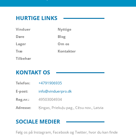
HURTIGE LINKS
Vinduer
Nyttige
Døre
Blog
Lager
Om os
Træ
Kontakter
Tilbehør
KONTAKT OS
Telefon:
+4791906935
E-post:
info@vinduerpro.dk
Reg.nr.:
49503004934
Adresse:
Ķingas, Priekuļu pag., Cēsu nov., Latvia
SOCIALE MEDIER
Følg os på Instagram, Facebook og Twitter, hvor du kan finde