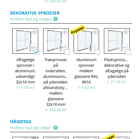
(+ 269.81 kr)
DEKORATIVE SPROSSER
Hvilken skal jeg vælge?
Populær
Aftagelige
Træsprosser
Aluminium
Plastsprosser,
sprosser i
på
sprosser
dekorative og
aluminium,
indersiden,
mellem
aftagelige på
udvendigt
aluminiumsprosser
glassene RAL
ydersiden
32x16 mm
på ydersiden,
9016
(- 27.26 kr)
(+ 0.00 kr)
afstandsstykke
(+ 6.82 kr)
mellem
glassene
32x16 mm
(+ 360.40 kr)
HÅNDTAG
Hvilken skal jeg vælge?
Populær