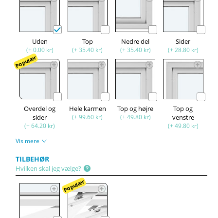
Uden
Top
Nedre del
Sider
(+ 0.00 kr)
(+ 35.40 kr)
(+ 35.40 kr)
(+ 28.80 kr)
Populær
Overdel og
Hele karmen
Top og højre
Top og
sider
(+ 99.60 kr)
(+ 49.80 kr)
venstre
(+ 64.20 kr)
(+ 49.80 kr)
Vis mere
TILBEHØR
Hvilken skal jeg vælge?
Populær