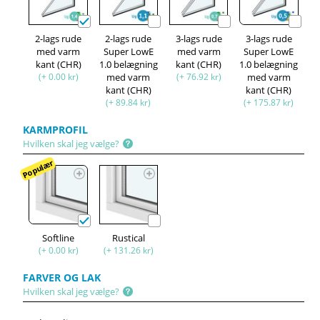
2-lags rude
2-lags rude
3-lags rude
3-lags rude
med varm
Super LowE
med varm
Super LowE
kant (CHR)
1.0 belægning
kant (CHR)
1.0 belægning
(+ 0.00 kr)
med varm
(+ 76.92 kr)
med varm
kant (CHR)
kant (CHR)
(+ 89.84 kr)
(+ 175.87 kr)
KARMPROFIL
Hvilken skal jeg vælge?
Populær
Softline
Rustical
(+ 0.00 kr)
(+ 131.26 kr)
FARVER OG LAK
Hvilken skal jeg vælge?