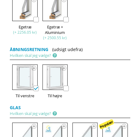
Egetræ
Egetræ +
(+ 2256.05 kr)
Aluminium
(+ 2500.55 kr)
ÅBNINGSRETNING
(udsigt udefra)
Hvilken skal jeg vælge?
Til venstre
Til højre
GLAS
Hvilken skal jeg vælge?
Populær