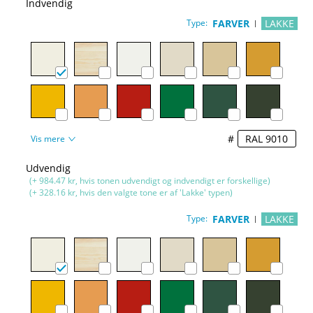
Indvendig
Type:
FARVER
LAKKE
#
Vis mere
Udvendig
(+ 984.47 kr, hvis tonen udvendigt og indvendigt er forskellige)
(+ 328.16 kr, hvis den valgte tone er af 'Lakke' typen)
Type:
FARVER
LAKKE