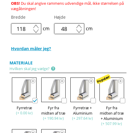
OBS!
Du skal angive rammens udvendige mål, ikke størrelsen på
vægåbningen!
Bredde
Højde
cm
cm
Hvordan måler jeg?
MATERIALE
Hvilken skal jeg vælge?
Populær
Fyrretræ
Fyr fra
Fyrretræ +
Fyr fra
(+ 0.00 kr)
midten af træ
Aluminium
midten af træ
(+ 190.94 kr)
(+ 297.64 kr)
+ Aluminium
(+ 507.99 kr)