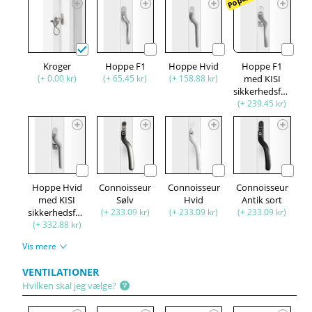
Kroger
Hoppe F1
Hoppe Hvid
Hoppe F1
(+ 0.00 kr)
(+ 65.45 kr)
(+ 158.88 kr)
med KISI
sikkerhedsfunktion
(+ 239.45 kr)
Hoppe Hvid
Connoisseur
Connoisseur
Connoisseur
med KISI
Sølv
Hvid
Antik sort
sikkerhedsfunktion
(+ 233.09 kr)
(+ 233.09 kr)
(+ 233.09 kr)
(+ 332.88 kr)
Vis mere
VENTILATIONER
Hvilken skal jeg vælge?