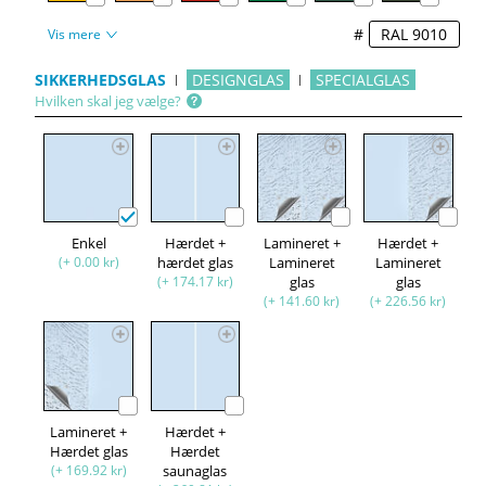
#
Vis mere
SIKKERHEDSGLAS
DESIGNGLAS
SPECIALGLAS
Hvilken skal jeg vælge?
Enkel
Hærdet +
Lamineret +
Hærdet +
(+ 0.00 kr)
hærdet glas
Lamineret
Lamineret
(+ 174.17 kr)
glas
glas
(+ 141.60 kr)
(+ 226.56 kr)
Lamineret +
Hærdet +
Hærdet glas
Hærdet
(+ 169.92 kr)
saunaglas