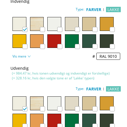
Indvendig
Type:
FARVER
LAKKE
#
Vis mere
Udvendig
(+ 984.47 kr, hvis tonen udvendigt og indvendigt er forskellige)
(+ 328.16 kr, hvis den valgte tone er af 'Lakke' typen)
Type:
FARVER
LAKKE