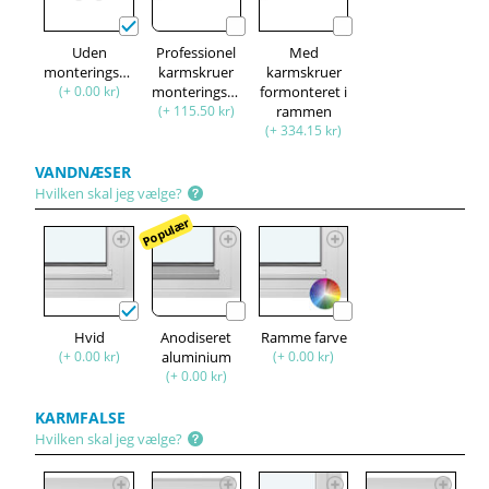
Uden
Professionel
Med
monteringssæt
karmskruer
karmskruer
(+ 0.00 kr)
monteringssæt
formonteret i
(+ 115.50 kr)
rammen
(+ 334.15 kr)
VANDNÆSER
Hvilken skal jeg vælge?
Populær
Hvid
Anodiseret
Ramme farve
(+ 0.00 kr)
aluminium
(+ 0.00 kr)
(+ 0.00 kr)
KARMFALSE
Hvilken skal jeg vælge?