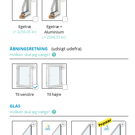
Egetræ
Egetræ +
(+ 2256.05 kr)
Aluminium
(+ 2500.55 kr)
ÅBNINGSRETNING
(udsigt udefra)
Hvilken skal jeg vælge?
Til venstre
Til højre
GLAS
Hvilken skal jeg vælge?
Populær