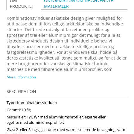
ONFORMATION OM DE ANVENDTE
OM
MATERIALER
PRODUKTET
Kombinationsvinduer asketiske design giver mulighed for
at tilpasse dem til forskellige arkitektoniske og indvendige
stilarter. Det brede udvalg af farvetoner, profiler og
sprosser af træ eller aluminium gør det muligt for alle at
skræddersy vinduets design til individuelle behov. Vi
tilbyder sprosser med en række forskellige profiler og
fastgørelsesmuligheder. For at vinduerne skal holde på
deres æstetiske kvalitet så længe som muligt, og for at de er
mere brugbareunder vanskelige klimatiske forhold,
matches de med tilhørende aluminiumsprofiler, som
fastgøres på ydersiden. Forvandl dit hjem med vores
Mere information
arkitektonisk imponerende trævinduer, designet til at
maksimere naturligt lys og energibesparelser. Vi anbefaler
SPECIFIKATION
at vælge vores produkter fra midten af træ, som vil sikre
større produktstabilitet, holdbarhed og i høj grad forlænge
Type: Kombinationsvinduer;
produktets levetid. Køb vinduer i Vinduerpro onlinebutik til
billige priser. Vi sikrer høj kombinationsvindue kvalitet og
Garanti: 10 år;
hurtig levering.
Materialer: Fyr, fyr med aluminiumsprofiler, egetræ eller
egetræ med aluminiumsprofiler;
Glas: 2- eller 3-lags glasruder med varmeisolerende belægning, varm