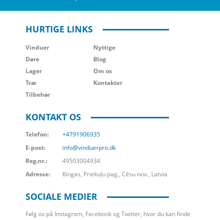
HURTIGE LINKS
Vinduer
Nyttige
Døre
Blog
Lager
Om os
Træ
Kontakter
Tilbehør
KONTAKT OS
Telefon:
+4791906935
E-post:
info@vinduerpro.dk
Reg.nr.:
49503004934
Adresse:
Ķingas, Priekuļu pag., Cēsu nov., Latvia
SOCIALE MEDIER
Følg os på Instagram, Facebook og Twitter, hvor du kan finde