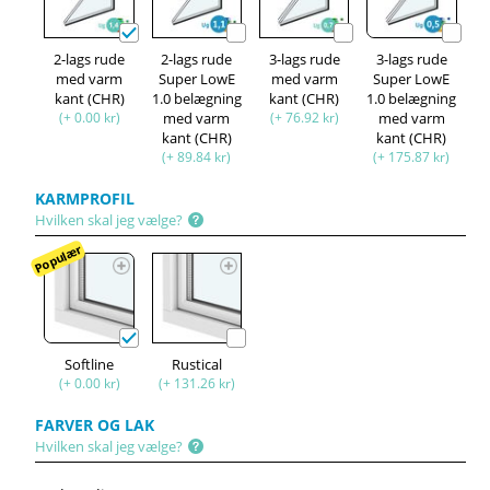
2-lags rude
2-lags rude
3-lags rude
3-lags rude
med varm
Super LowE
med varm
Super LowE
kant (CHR)
1.0 belægning
kant (CHR)
1.0 belægning
(+ 0.00 kr)
med varm
(+ 76.92 kr)
med varm
kant (CHR)
kant (CHR)
(+ 89.84 kr)
(+ 175.87 kr)
KARMPROFIL
Hvilken skal jeg vælge?
Populær
Softline
Rustical
(+ 0.00 kr)
(+ 131.26 kr)
FARVER OG LAK
Hvilken skal jeg vælge?