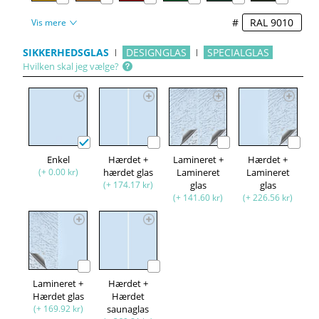
#
Vis mere
SIKKERHEDSGLAS
DESIGNGLAS
SPECIALGLAS
Hvilken skal jeg vælge?
Enkel
Hærdet +
Lamineret +
Hærdet +
(+ 0.00 kr)
hærdet glas
Lamineret
Lamineret
(+ 174.17 kr)
glas
glas
(+ 141.60 kr)
(+ 226.56 kr)
Lamineret +
Hærdet +
Hærdet glas
Hærdet
(+ 169.92 kr)
saunaglas