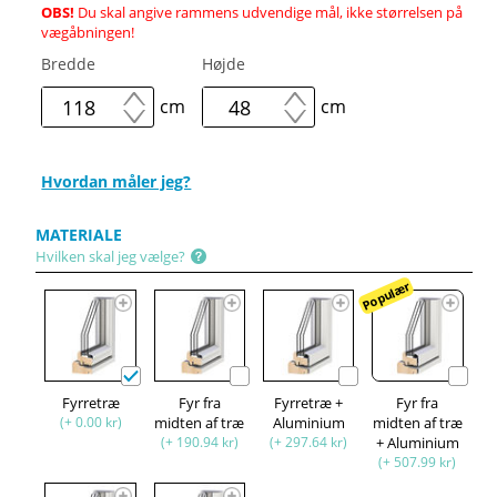
OBS!
Du skal angive rammens udvendige mål, ikke størrelsen på
vægåbningen!
Bredde
Højde
cm
cm
Hvordan måler jeg?
MATERIALE
Hvilken skal jeg vælge?
Populær
Fyrretræ
Fyr fra
Fyrretræ +
Fyr fra
(+ 0.00 kr)
midten af træ
Aluminium
midten af træ
(+ 190.94 kr)
(+ 297.64 kr)
+ Aluminium
(+ 507.99 kr)