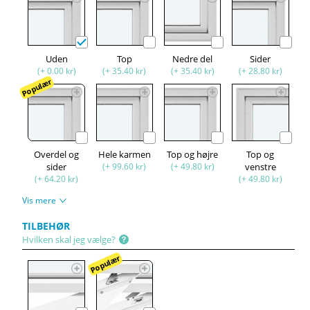
Uden
Top
Nedre del
Sider
(+ 0.00 kr)
(+ 35.40 kr)
(+ 35.40 kr)
(+ 28.80 kr)
Populær
Overdel og
Hele karmen
Top og højre
Top og
sider
(+ 99.60 kr)
(+ 49.80 kr)
venstre
(+ 64.20 kr)
(+ 49.80 kr)
Vis mere
TILBEHØR
Hvilken skal jeg vælge?
Populær