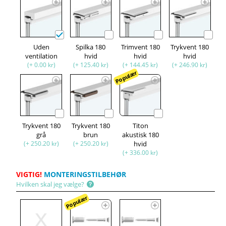
Uden
Spilka 180
Trimvent 180
Trykvent 180
ventilation
hvid
hvid
hvid
(+ 0.00 kr)
(+ 125.40 kr)
(+ 144.45 kr)
(+ 246.90 kr)
Populær
Trykvent 180
Trykvent 180
Titon
grå
brun
akustisk 180
(+ 250.20 kr)
(+ 250.20 kr)
hvid
(+ 336.00 kr)
VIGTIG!
MONTERINGSTILBEHØR
Hvilken skal jeg vælge?
Populær