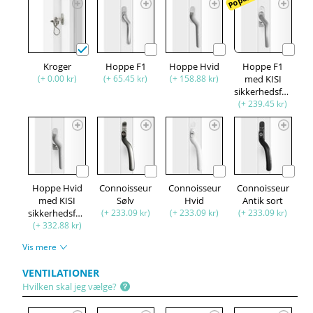
Kroger
Hoppe F1
Hoppe Hvid
Hoppe F1
(+ 0.00 kr)
(+ 65.45 kr)
(+ 158.88 kr)
med KISI
sikkerhedsfunktion
(+ 239.45 kr)
Hoppe Hvid
Connoisseur
Connoisseur
Connoisseur
med KISI
Sølv
Hvid
Antik sort
sikkerhedsfunktion
(+ 233.09 kr)
(+ 233.09 kr)
(+ 233.09 kr)
(+ 332.88 kr)
Vis mere
VENTILATIONER
Hvilken skal jeg vælge?