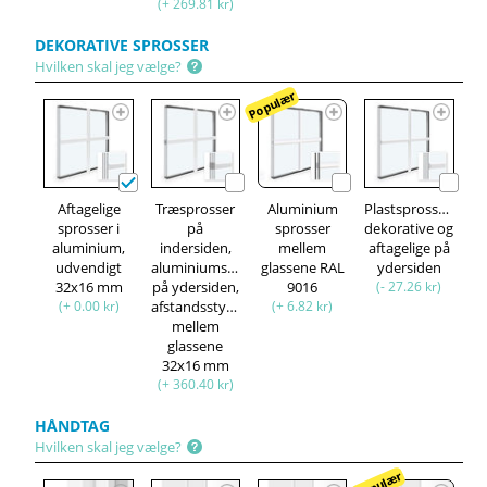
(+ 269.81 kr)
DEKORATIVE SPROSSER
Hvilken skal jeg vælge?
Populær
Aftagelige
Træsprosser
Aluminium
Plastsprosser,
sprosser i
på
sprosser
dekorative og
aluminium,
indersiden,
mellem
aftagelige på
udvendigt
aluminiumsprosser
glassene RAL
ydersiden
32x16 mm
på ydersiden,
9016
(- 27.26 kr)
(+ 0.00 kr)
afstandsstykke
(+ 6.82 kr)
mellem
glassene
32x16 mm
(+ 360.40 kr)
HÅNDTAG
Hvilken skal jeg vælge?
Populær