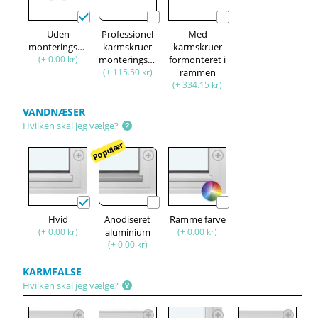
Uden
Professionel
Med
monteringssæt
karmskruer
karmskruer
(+ 0.00 kr)
monteringssæt
formonteret i
(+ 115.50 kr)
rammen
(+ 334.15 kr)
VANDNÆSER
Hvilken skal jeg vælge?
Populær
Hvid
Anodiseret
Ramme farve
(+ 0.00 kr)
aluminium
(+ 0.00 kr)
(+ 0.00 kr)
KARMFALSE
Hvilken skal jeg vælge?