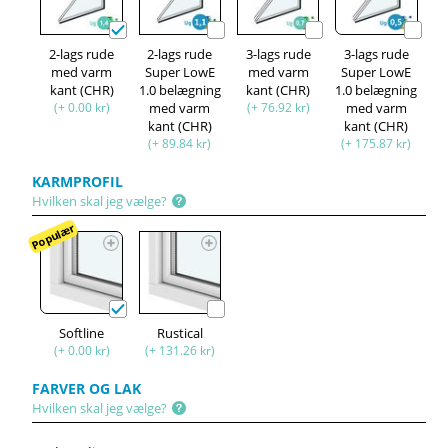
2-lags rude
2-lags rude
3-lags rude
3-lags rude
med varm
Super LowE
med varm
Super LowE
kant (CHR)
1.0 belægning
kant (CHR)
1.0 belægning
(+ 0.00 kr)
med varm
(+ 76.92 kr)
med varm
kant (CHR)
kant (CHR)
(+ 89.84 kr)
(+ 175.87 kr)
KARMPROFIL
Hvilken skal jeg vælge?
Populær
Softline
Rustical
(+ 0.00 kr)
(+ 131.26 kr)
FARVER OG LAK
Hvilken skal jeg vælge?