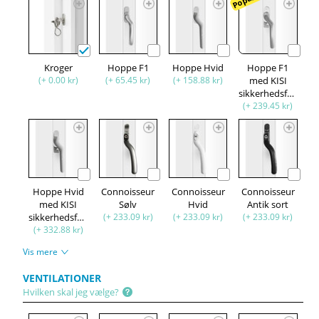
Kroger
Hoppe F1
Hoppe Hvid
Hoppe F1
(+ 0.00 kr)
(+ 65.45 kr)
(+ 158.88 kr)
med KISI
sikkerhedsfunktion
(+ 239.45 kr)
Hoppe Hvid
Connoisseur
Connoisseur
Connoisseur
med KISI
Sølv
Hvid
Antik sort
sikkerhedsfunktion
(+ 233.09 kr)
(+ 233.09 kr)
(+ 233.09 kr)
(+ 332.88 kr)
Vis mere
VENTILATIONER
Hvilken skal jeg vælge?