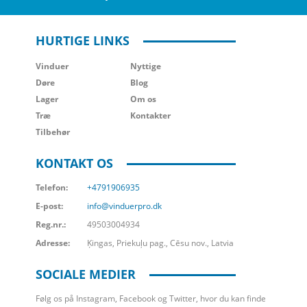
HURTIGE LINKS
Vinduer
Nyttige
Døre
Blog
Lager
Om os
Træ
Kontakter
Tilbehør
KONTAKT OS
Telefon:
+4791906935
E-post:
info@vinduerpro.dk
Reg.nr.:
49503004934
Adresse:
Ķingas, Priekuļu pag., Cēsu nov., Latvia
SOCIALE MEDIER
Følg os på Instagram, Facebook og Twitter, hvor du kan finde