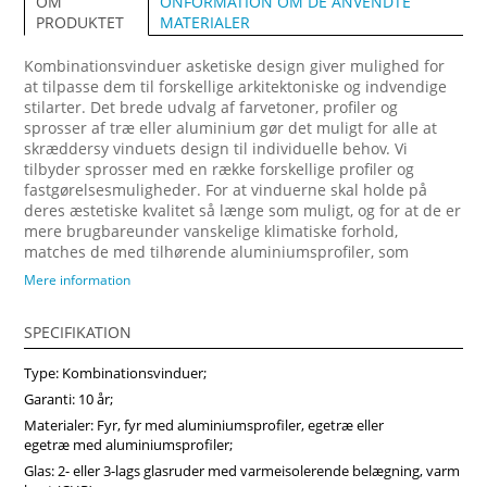
ONFORMATION OM DE ANVENDTE
OM
MATERIALER
PRODUKTET
Kombinationsvinduer asketiske design giver mulighed for
at tilpasse dem til forskellige arkitektoniske og indvendige
stilarter. Det brede udvalg af farvetoner, profiler og
sprosser af træ eller aluminium gør det muligt for alle at
skræddersy vinduets design til individuelle behov. Vi
tilbyder sprosser med en række forskellige profiler og
fastgørelsesmuligheder. For at vinduerne skal holde på
deres æstetiske kvalitet så længe som muligt, og for at de er
mere brugbareunder vanskelige klimatiske forhold,
matches de med tilhørende aluminiumsprofiler, som
fastgøres på ydersiden. Forvandl dit hjem med vores
Mere information
arkitektonisk imponerende trævinduer, designet til at
maksimere naturligt lys og energibesparelser. Vi anbefaler
SPECIFIKATION
at vælge vores produkter fra midten af træ, som vil sikre
større produktstabilitet, holdbarhed og i høj grad forlænge
Type: Kombinationsvinduer;
produktets levetid. Køb vinduer i Vinduerpro onlinebutik til
billige priser. Vi sikrer høj kombinationsvindue kvalitet og
Garanti: 10 år;
hurtig levering.
Materialer: Fyr, fyr med aluminiumsprofiler, egetræ eller
egetræ med aluminiumsprofiler;
Glas: 2- eller 3-lags glasruder med varmeisolerende belægning, varm