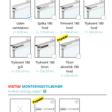
Uden
Spilka 180
Trimvent 180
Trykvent 180
ventilation
hvid
hvid
hvid
(+ 0.00 kr)
(+ 125.40 kr)
(+ 144.45 kr)
(+ 246.90 kr)
Populær
Trykvent 180
Trykvent 180
Titon
grå
brun
akustisk 180
(+ 250.20 kr)
(+ 250.20 kr)
hvid
(+ 336.00 kr)
VIGTIG!
MONTERINGSTILBEHØR
Hvilken skal jeg vælge?
Populær