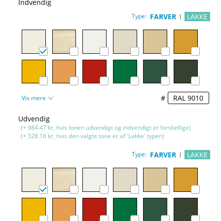
Indvendig
Type:
FARVER
LAKKE
#
Vis mere
Udvendig
(+ 984.47 kr, hvis tonen udvendigt og indvendigt er forskellige)
(+ 328.16 kr, hvis den valgte tone er af 'Lakke' typen)
Type:
FARVER
LAKKE