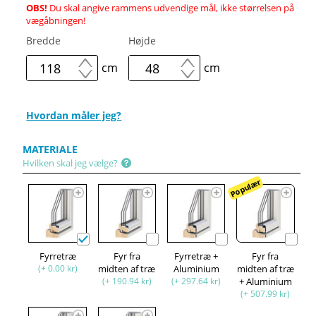
OBS!
Du skal angive rammens udvendige mål, ikke størrelsen på
vægåbningen!
Bredde
Højde
cm
cm
Hvordan måler jeg?
MATERIALE
Hvilken skal jeg vælge?
Populær
Fyrretræ
Fyr fra
Fyrretræ +
Fyr fra
(+ 0.00 kr)
midten af træ
Aluminium
midten af træ
(+ 190.94 kr)
(+ 297.64 kr)
+ Aluminium
(+ 507.99 kr)