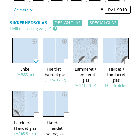
#
Vis mere
SIKKERHEDSGLAS
DESIGNGLAS
SPECIALGLAS
Hvilken skal jeg vælge?
Enkel
Hærdet +
Lamineret +
Hærdet +
(+ 0.00 kr)
hærdet glas
Lamineret
Lamineret
(+ 174.17 kr)
glas
glas
(+ 141.60 kr)
(+ 226.56 kr)
Lamineret +
Hærdet +
Hærdet glas
Hærdet
(+ 169.92 kr)
saunaglas