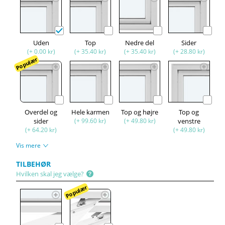
Uden
Top
Nedre del
Sider
(+ 0.00 kr)
(+ 35.40 kr)
(+ 35.40 kr)
(+ 28.80 kr)
Populær
Overdel og
Hele karmen
Top og højre
Top og
sider
(+ 99.60 kr)
(+ 49.80 kr)
venstre
(+ 64.20 kr)
(+ 49.80 kr)
Vis mere
TILBEHØR
Hvilken skal jeg vælge?
Populær