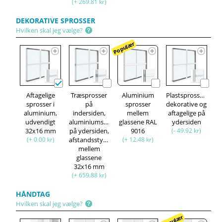
(+ 269.81 kr)
DEKORATIVE SPROSSER
Hvilken skal jeg vælge?
Populær
Aftagelige
Træsprosser
Aluminium
Plastsprosser,
sprosser i
på
sprosser
dekorative og
aluminium,
indersiden,
mellem
aftagelige på
udvendigt
aluminiumsprosser
glassene RAL
ydersiden
32x16 mm
på ydersiden,
9016
(- 49.92 kr)
(+ 0.00 kr)
afstandsstykke
(+ 12.48 kr)
mellem
glassene
32x16 mm
(+ 659.88 kr)
HÅNDTAG
Hvilken skal jeg vælge?
Populær