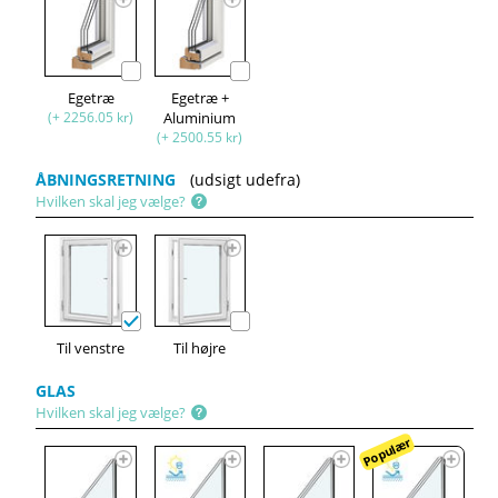
Egetræ
Egetræ +
(+ 2256.05 kr)
Aluminium
(+ 2500.55 kr)
ÅBNINGSRETNING
(udsigt udefra)
Hvilken skal jeg vælge?
Til venstre
Til højre
GLAS
Hvilken skal jeg vælge?
Populær