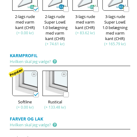
2-lags rude
2-lags rude
3-lags rude
3-lags rude
med varm
Super LowE
med varm
Super LowE
kant (CHR)
1.0 belægning
kant (CHR)
1.0 belægning
(+ 0.00 kr)
med varm
(+ 83.62 kr)
med varm
kant (CHR)
kant (CHR)
(+ 74.61 kr)
(+ 165.79 kr)
KARMPROFIL
Hvilken skal jeg vælge?
Populær
Softline
Rustical
(+ 0.00 kr)
(+ 133.48 kr)
FARVER OG LAK
Hvilken skal jeg vælge?