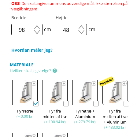
OBS!
Du skal angive rammens udvendige mål, ikke størrelsen på
vægåbningen!
Bredde
Højde
cm
cm
Hvordan måler jeg?
MATERIALE
Hvilken skal jeg vælge?
Populær
Fyrretræ
Fyr fra
Fyrretræ +
Fyr fra
(+ 0.00 kr)
midten af træ
Aluminium
midten af træ
(+ 190.94 kr)
(+ 279.79 kr)
+ Aluminium
(+ 483.02 kr)