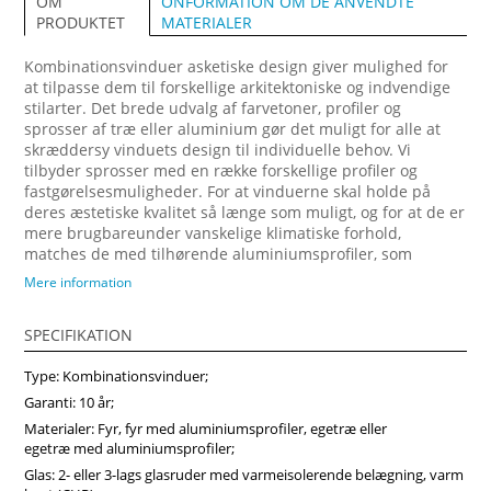
ONFORMATION OM DE ANVENDTE
OM
MATERIALER
PRODUKTET
Kombinationsvinduer asketiske design giver mulighed for
at tilpasse dem til forskellige arkitektoniske og indvendige
stilarter. Det brede udvalg af farvetoner, profiler og
sprosser af træ eller aluminium gør det muligt for alle at
skræddersy vinduets design til individuelle behov. Vi
tilbyder sprosser med en række forskellige profiler og
fastgørelsesmuligheder. For at vinduerne skal holde på
deres æstetiske kvalitet så længe som muligt, og for at de er
mere brugbareunder vanskelige klimatiske forhold,
matches de med tilhørende aluminiumsprofiler, som
fastgøres på ydersiden. Forvandl dit hjem med vores
Mere information
arkitektonisk imponerende trævinduer, designet til at
maksimere naturligt lys og energibesparelser. Vi anbefaler
SPECIFIKATION
at vælge vores produkter fra midten af træ, som vil sikre
større produktstabilitet, holdbarhed og i høj grad forlænge
Type: Kombinationsvinduer;
produktets levetid. Køb vinduer i Vinduerpro onlinebutik til
billige priser. Vi sikrer høj kombinationsvindue kvalitet og
Garanti: 10 år;
hurtig levering.
Materialer: Fyr, fyr med aluminiumsprofiler, egetræ eller
egetræ med aluminiumsprofiler;
Glas: 2- eller 3-lags glasruder med varmeisolerende belægning, varm