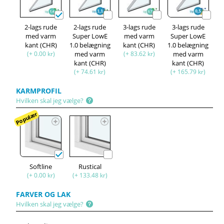
2-lags rude
2-lags rude
3-lags rude
3-lags rude
med varm
Super LowE
med varm
Super LowE
kant (CHR)
1.0 belægning
kant (CHR)
1.0 belægning
(+ 0.00 kr)
med varm
(+ 83.62 kr)
med varm
kant (CHR)
kant (CHR)
(+ 74.61 kr)
(+ 165.79 kr)
KARMPROFIL
Hvilken skal jeg vælge?
Populær
Softline
Rustical
(+ 0.00 kr)
(+ 133.48 kr)
FARVER OG LAK
Hvilken skal jeg vælge?