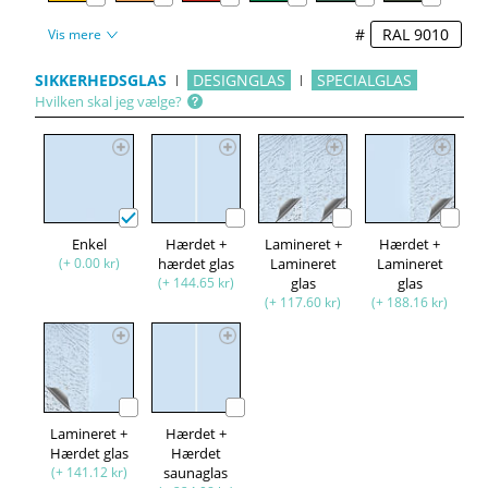
#
Vis mere
SIKKERHEDSGLAS
DESIGNGLAS
SPECIALGLAS
Hvilken skal jeg vælge?
Enkel
Hærdet +
Lamineret +
Hærdet +
(+ 0.00 kr)
hærdet glas
Lamineret
Lamineret
(+ 144.65 kr)
glas
glas
(+ 117.60 kr)
(+ 188.16 kr)
Lamineret +
Hærdet +
Hærdet glas
Hærdet
(+ 141.12 kr)
saunaglas