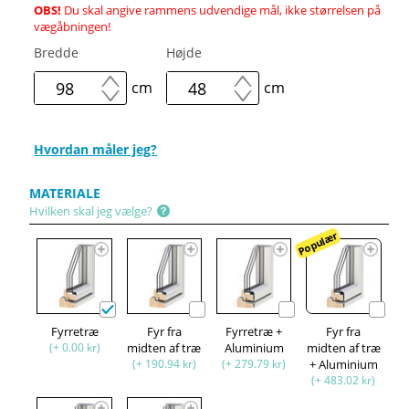
OBS!
Du skal angive rammens udvendige mål, ikke størrelsen på
vægåbningen!
Bredde
Højde
cm
cm
Hvordan måler jeg?
MATERIALE
Hvilken skal jeg vælge?
Populær
Fyrretræ
Fyr fra
Fyrretræ +
Fyr fra
(+ 0.00 kr)
midten af træ
Aluminium
midten af træ
(+ 190.94 kr)
(+ 279.79 kr)
+ Aluminium
(+ 483.02 kr)