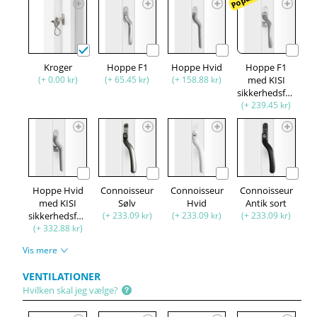
Kroger
Hoppe F1
Hoppe Hvid
Hoppe F1
(+ 0.00 kr)
(+ 65.45 kr)
(+ 158.88 kr)
med KISI
sikkerhedsfunktion
(+ 239.45 kr)
Hoppe Hvid
Connoisseur
Connoisseur
Connoisseur
med KISI
Sølv
Hvid
Antik sort
sikkerhedsfunktion
(+ 233.09 kr)
(+ 233.09 kr)
(+ 233.09 kr)
(+ 332.88 kr)
Vis mere
VENTILATIONER
Hvilken skal jeg vælge?