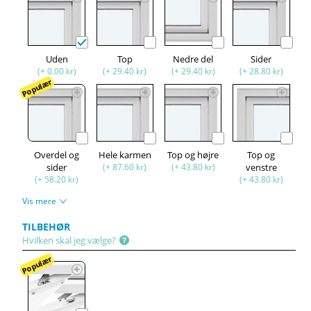
Uden
Top
Nedre del
Sider
(+ 0.00 kr)
(+ 29.40 kr)
(+ 29.40 kr)
(+ 28.80 kr)
Populær
Overdel og
Hele karmen
Top og højre
Top og
sider
(+ 87.60 kr)
(+ 43.80 kr)
venstre
(+ 58.20 kr)
(+ 43.80 kr)
Vis mere
TILBEHØR
Hvilken skal jeg vælge?
Populær