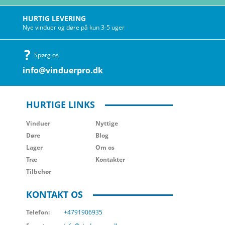
HURTIG LEVERING
Nye vinduer og døre på kun 3-5 uger
Spørg os
info@vinduerpro.dk
HURTIGE LINKS
Vinduer
Nyttige
Døre
Blog
Lager
Om os
Træ
Kontakter
Tilbehør
KONTAKT OS
Telefon:
+4791906935