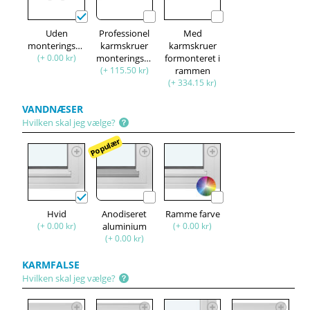
Uden
Professionel
Med
monteringssæt
karmskruer
karmskruer
(+ 0.00 kr)
monteringssæt
formonteret i
(+ 115.50 kr)
rammen
(+ 334.15 kr)
VANDNÆSER
Hvilken skal jeg vælge?
Populær
Hvid
Anodiseret
Ramme farve
(+ 0.00 kr)
aluminium
(+ 0.00 kr)
(+ 0.00 kr)
KARMFALSE
Hvilken skal jeg vælge?