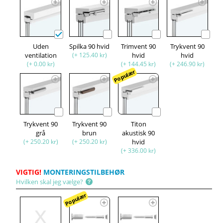
Uden
Spilka 90 hvid
Trimvent 90
Trykvent 90
ventilation
(+ 125.40 kr)
hvid
hvid
(+ 0.00 kr)
(+ 144.45 kr)
(+ 246.90 kr)
Populær
Trykvent 90
Trykvent 90
Titon
grå
brun
akustisk 90
(+ 250.20 kr)
(+ 250.20 kr)
hvid
(+ 336.00 kr)
VIGTIG!
MONTERINGSTILBEHØR
Hvilken skal jeg vælge?
Populær