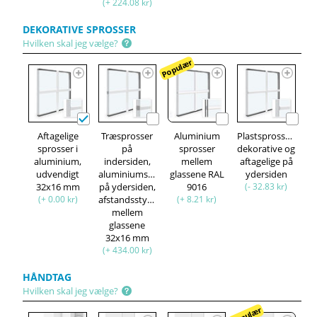
(+ 224.08 kr)
DEKORATIVE SPROSSER
Hvilken skal jeg vælge?
Populær
Aftagelige
Træsprosser
Aluminium
Plastsprosser,
sprosser i
på
sprosser
dekorative og
aluminium,
indersiden,
mellem
aftagelige på
udvendigt
aluminiumsprosser
glassene RAL
ydersiden
32x16 mm
på ydersiden,
9016
(- 32.83 kr)
(+ 0.00 kr)
afstandsstykke
(+ 8.21 kr)
mellem
glassene
32x16 mm
(+ 434.00 kr)
HÅNDTAG
Hvilken skal jeg vælge?
Populær