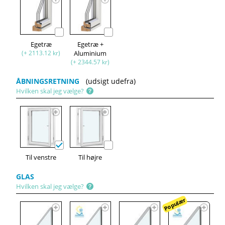
Egetræ
Egetræ +
(+ 2113.12 kr)
Aluminium
(+ 2344.57 kr)
ÅBNINGSRETNING
(udsigt udefra)
Hvilken skal jeg vælge?
Til venstre
Til højre
GLAS
Hvilken skal jeg vælge?
Populær