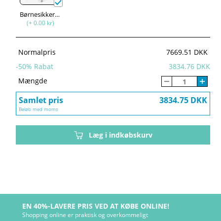
Børnesikkerhed
(+ 0.00 kr)
Normalpris
7669.51 DKK
-
50
% Rabat
3834.76 DKK
Mængde
Samlet pris
3834.75 DKK
Beløb med moms
Læg i indkøbskurv
EN 40%-LAVERE PRIS VED AT KØBE ONLINE!
Shopping online er praktisk og overkommeligt