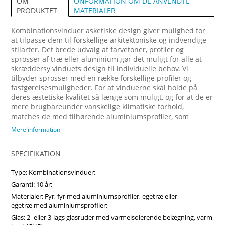
ONFORMATION OM DE ANVENDTE
OM
MATERIALER
PRODUKTET
Kombinationsvinduer asketiske design giver mulighed for
at tilpasse dem til forskellige arkitektoniske og indvendige
stilarter. Det brede udvalg af farvetoner, profiler og
sprosser af træ eller aluminium gør det muligt for alle at
skræddersy vinduets design til individuelle behov. Vi
tilbyder sprosser med en række forskellige profiler og
fastgørelsesmuligheder. For at vinduerne skal holde på
deres æstetiske kvalitet så længe som muligt, og for at de er
mere brugbareunder vanskelige klimatiske forhold,
matches de med tilhørende aluminiumsprofiler, som
fastgøres på ydersiden. Forvandl dit hjem med vores
Mere information
arkitektonisk imponerende trævinduer, designet til at
maksimere naturligt lys og energibesparelser. Vi anbefaler
SPECIFIKATION
at vælge vores produkter fra midten af træ, som vil sikre
større produktstabilitet, holdbarhed og i høj grad forlænge
Type: Kombinationsvinduer;
produktets levetid. Køb vinduer i Vinduerpro onlinebutik til
billige priser. Vi sikrer høj kombinationsvindue kvalitet og
Garanti: 10 år;
hurtig levering.
Materialer: Fyr, fyr med aluminiumsprofiler, egetræ eller
egetræ med aluminiumsprofiler;
Glas: 2- eller 3-lags glasruder med varmeisolerende belægning, varm