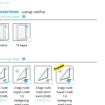
4.57 kr)
GSRETNING
(udsigt udefra)
 skal jeg vælge?
enstre
Til højre
 skal jeg vælge?
Populær
s rude
2-lags rude
3-lags rude
3-lags rude
 varm
Super LowE
med varm
Super LowE
 (CHR)
1.0
kant (CHR)
1.0
00 kr)
belægning
(+ 83.62 kr)
belægning
med varm
med varm