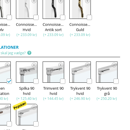
isseur
Connoisseur
Connoisseur
Connoisseur
ølv
Hvid
Antik sort
Guld
.09 kr)
(+ 233.09 kr)
(+ 233.09 kr)
(+ 233.09 kr)
LATIONER
 skal jeg vælge?
den
Spilka 90
Trimvent 90
Trykvent 90
Trykvent 90
lation
hvid
hvid
hvid
grå
00 kr)
(+ 125.40 kr)
(+ 144.45 kr)
(+ 246.90 kr)
(+ 250.20 kr)
Populær