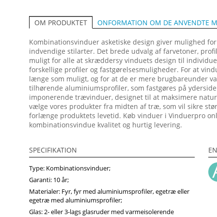
ONFORMATION OM DE ANVENDTE M
OM PRODUKTET
Kombinationsvinduer asketiske design giver mulighed for at
indvendige stilarter. Det brede udvalg af farvetoner, prof
muligt for alle at skræddersy vinduets design til individu
forskellige profiler og fastgørelsesmuligheder. For at vin
længe som muligt, og for at de er mere brugbareunder va
tilhørende aluminiumsprofiler, som fastgøres på yderside
imponerende trævinduer, designet til at maksimere naturli
vælge vores produkter fra midten af træ, som vil sikre stø
forlænge produktets levetid. Køb vinduer i Vinduerpro online
kombinationsvindue kvalitet og hurtig levering.
SPECIFIKATION
EN
Type: Kombinationsvinduer;
Garanti: 10 år;
Materialer: Fyr, fyr med aluminiumsprofiler, egetræ eller
egetræ med aluminiumsprofiler;
Glas: 2- eller 3-lags glasruder med varmeisolerende