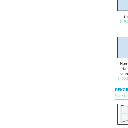
En
(+ 0.
Hær
Hæ
saun
(+ 224
DEKOR
Hvilken