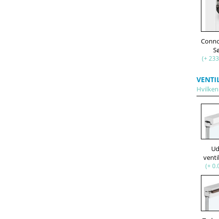
Conno
S
(+ 233
VENTI
Hvilken
U
venti
(+ 0.