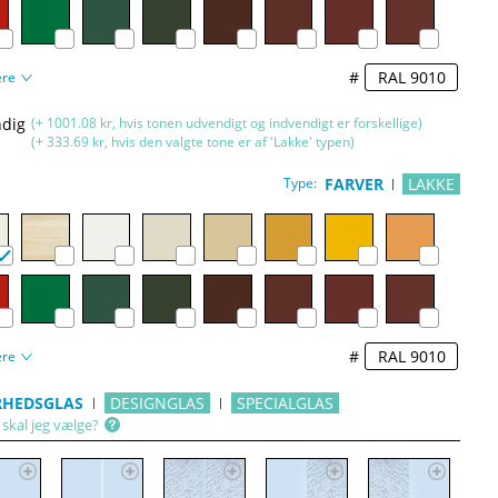
#
ere
dig
(+ 1001.08 kr, hvis tonen udvendigt og indvendigt er forskellige)
(+ 333.69 kr, hvis den valgte tone er af 'Lakke' typen)
Type:
FARVER
LAKKE
#
ere
RHEDSGLAS
DESIGNGLAS
SPECIALGLAS
 skal jeg vælge?