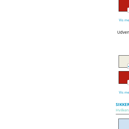
Vis m
Udven
Vis m
SIKKE
Hvilken