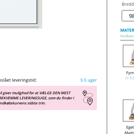
Bredd
MATER
Hvilken
Fyr
(+ 0.
slået leveringstid:
3-5 uger
Vi giver mulighed for at VÆLGE DEN MEST
BEKVEMME LEVERINGSUGE, som du finder i
indkøbskurvens sidste trin.
Ege
Alum