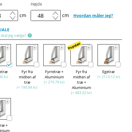
e
Højde
cm
cm
Hvordan måler jeg?
IALE
 skal jeg vælge?
Populær
retræ
Fyr fra
Fyrretræ +
Fyr fra
Egetræ
00 kr)
midten af
Aluminium
midten af
(+ 2113.12 kr)
træ
(+ 279.79 kr)
træ +
(+ 190.94 kr)
Aluminium
(+ 483.02 kr)
træ +
inium