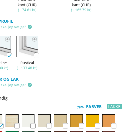
kant (CHR)
kant (CHR)
(+ 74.61 kr)
(+ 165.79 kr)
ROFIL
 skal jeg vælge?
r
tline
Rustical
00 kr)
(+ 133.48 kr)
R OG LAK
 skal jeg vælge?
ndig
Type:
FARVER
LAKKE