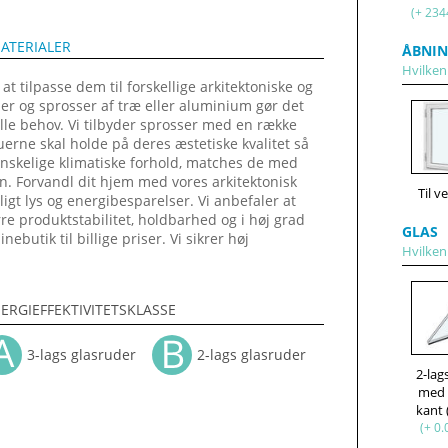
(+ 234
ATERIALER
ÅBNIN
Hvilken
 tilpasse dem til forskellige arkitektoniske og
iler og sprosser af træ eller aluminium gør det
elle behov. Vi tilbyder sprosser med en række
duerne skal holde på deres æstetiske kvalitet så
nskelige klimatiske forhold, matches de med
n. Forvandl dit hjem med vores arkitektonisk
Til v
gt lys og energibesparelser. Vi anbefaler at
rre produktstabilitet, holdbarhed og i høj grad
GLAS
butik til billige priser. Vi sikrer høj
Hvilken
ERGIEFFEKTIVITETSKLASSE
3-lags glasruder
2-lags glasruder
2-lag
med
kant
(+ 0.