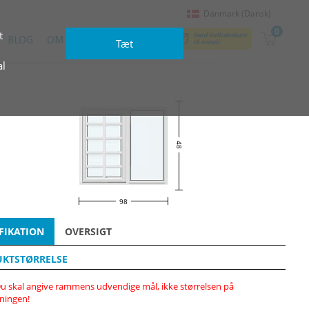
Danmark (Dansk)
0
t
Send indkøbskurv
BLOG
OM OS
KONTAKTER
Tæt
til e‑mail
al
48
98
FIKATION
OVERSIGT
KTSTØRRELSE
u skal angive rammens udvendige mål, ikke størrelsen på
ningen!