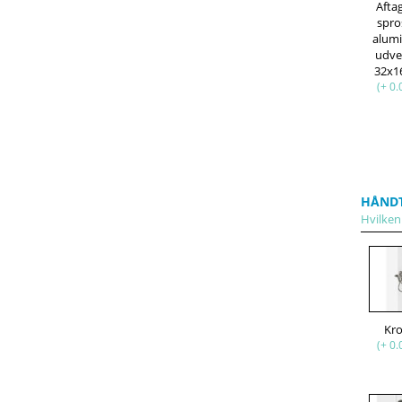
Afta
spro
alum
udve
32x
(+ 0.
HÅND
Hvilken
Kr
(+ 0.