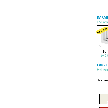
KARMP
Hvilken
Populæ
Sof
(+ 0.
FARVE
Hvilken
Indve