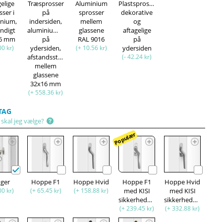
gelige
Træsprosser
Aluminium
Plastsprosser,
sser i
på
sprosser
dekorative
inium,
indersiden,
mellem
og
ndigt
aluminiumsprosser
glassene
aftagelige
16 mm
på
RAL 9016
på
00 kr)
ydersiden,
(+ 10.56 kr)
ydersiden
afstandsstykke
(- 42.24 kr)
mellem
glassene
32x16 mm
(+ 558.36 kr)
TAG
 skal jeg vælge?
Populær
oger
Hoppe F1
Hoppe Hvid
Hoppe F1
Hoppe Hvid
00 kr)
(+ 65.45 kr)
(+ 158.88 kr)
med KISI
med KISI
sikkerhedsfunktion
sikkerhedsfunktion
(+ 239.45 kr)
(+ 332.88 kr)