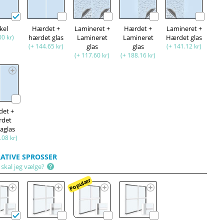
kel
Hærdet +
Lamineret +
Hærdet +
Lamineret +
00 kr)
hærdet glas
Lamineret
Lamineret
Hærdet glas
(+ 144.65 kr)
glas
glas
(+ 141.12 kr)
(+ 117.60 kr)
(+ 188.16 kr)
det +
rdet
aglas
.08 kr)
ATIVE SPROSSER
 skal jeg vælge?
Populær