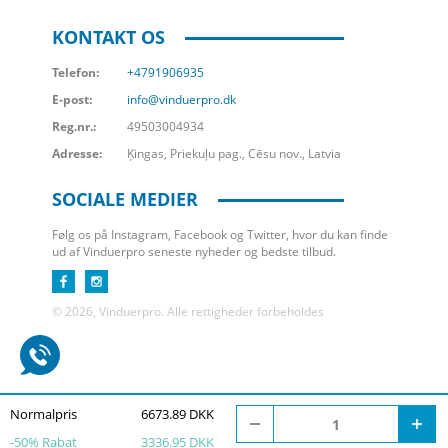
KONTAKT OS
Telefon:
+4791906935
E-post:
info@vinduerpro.dk
Reg.nr.:
49503004934
Adresse:
Ķingas, Priekuļu pag., Cēsu nov., Latvia
SOCIALE MEDIER
Følg os på Instagram, Facebook og Twitter, hvor du kan finde
ud af Vinduerpro seneste nyheder og bedste tilbud.
© 2026, Vinduerpro. Alle rettigheder forbeholdes
Normalpris
6673.89 DKK
-
50
% Rabat
3336.95 DKK