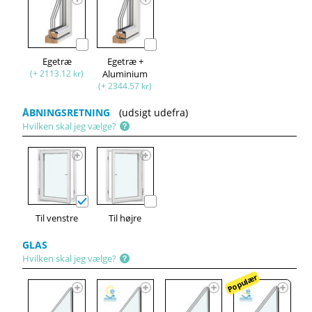
Egetræ
Egetræ +
(+ 2113.12 kr)
Aluminium
(+ 2344.57 kr)
ÅBNINGSRETNING
(udsigt udefra)
Hvilken skal jeg vælge?
Til venstre
Til højre
GLAS
Hvilken skal jeg vælge?
Populær