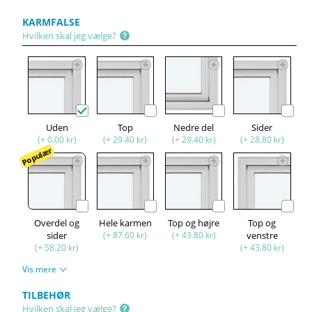
KARMFALSE
Hvilken skal jeg vælge?
Uden
Top
Nedre del
Sider
(+ 0.00 kr)
(+ 29.40 kr)
(+ 29.40 kr)
(+ 28.80 kr)
Populær
Overdel og
Hele karmen
Top og højre
Top og
sider
(+ 87.60 kr)
(+ 43.80 kr)
venstre
(+ 58.20 kr)
(+ 43.80 kr)
Vis mere
TILBEHØR
Hvilken skal jeg vælge?