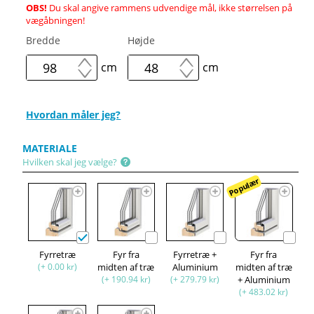
OBS!
Du skal angive rammens udvendige mål, ikke størrelsen på
vægåbningen!
Bredde
Højde
cm
cm
Hvordan måler jeg?
MATERIALE
Hvilken skal jeg vælge?
Populær
Fyrretræ
Fyr fra
Fyrretræ +
Fyr fra
(+ 0.00 kr)
midten af træ
Aluminium
midten af træ
(+ 190.94 kr)
(+ 279.79 kr)
+ Aluminium
(+ 483.02 kr)