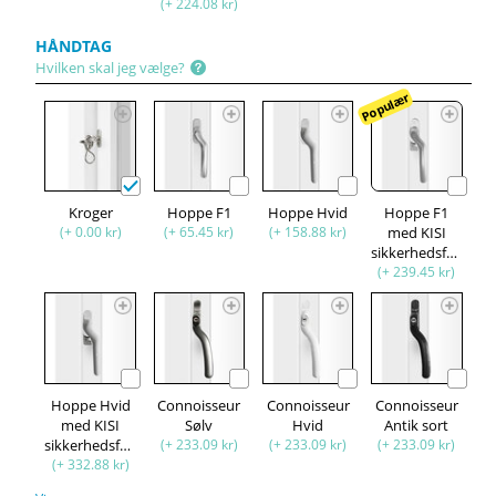
(+ 224.08 kr)
HÅNDTAG
Hvilken skal jeg vælge?
Populær
Kroger
Hoppe F1
Hoppe Hvid
Hoppe F1
(+ 0.00 kr)
(+ 65.45 kr)
(+ 158.88 kr)
med KISI
sikkerhedsfunktion
(+ 239.45 kr)
Hoppe Hvid
Connoisseur
Connoisseur
Connoisseur
med KISI
Sølv
Hvid
Antik sort
sikkerhedsfunktion
(+ 233.09 kr)
(+ 233.09 kr)
(+ 233.09 kr)
(+ 332.88 kr)