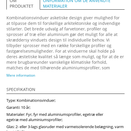
ONFORMATION OM DE ANVENDTE
OM
MATERIALER
PRODUKTET
Kombinationsvinduer asketiske design giver mulighed for
at tilpasse dem til forskellige arkitektoniske og indvendige
stilarter. Det brede udvalg af farvetoner, profiler og
sprosser af træ eller aluminium gør det muligt for alle at
skræddersy vinduets design til individuelle behov. Vi
tilbyder sprosser med en række forskellige profiler og
fastgørelsesmuligheder. For at vinduerne skal holde på
deres æstetiske kvalitet så længe som muligt, og for at de er
mere brugbareunder vanskelige klimatiske forhold,
matches de med tilhørende aluminiumsprofiler, som
fastgøres på ydersiden. Forvandl dit hjem med vores
Mere information
arkitektonisk imponerende trævinduer, designet til at
maksimere naturligt lys og energibesparelser. Vi anbefaler
SPECIFIKATION
at vælge vores produkter fra midten af træ, som vil sikre
større produktstabilitet, holdbarhed og i høj grad forlænge
Type: Kombinationsvinduer;
produktets levetid. Køb vinduer i Vinduerpro onlinebutik til
billige priser. Vi sikrer høj kombinationsvindue kvalitet og
Garanti: 10 år;
hurtig levering.
Materialer: Fyr, fyr med aluminiumsprofiler, egetræ eller
egetræ med aluminiumsprofiler;
Glas: 2- eller 3-lags glasruder med varmeisolerende belægning, varm