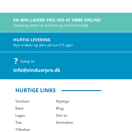
EN 40%-LAVERE PRIS VED AT KØBE ONLINE!
Shopping online er praktisk og overkommeligt
HURTIG LEVERING
Nye vinduer og døre på kun 3-5 uger
Spørg os
info@vinduerpro.dk
HURTIGE LINKS
Vinduer
Nyttige
Døre
Blog
Lager
Om os
Træ
Kontakter
Tilbehør