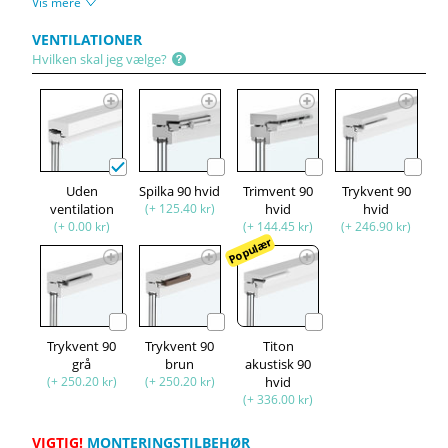
Vis mere
VENTILATIONER
Hvilken skal jeg vælge?
Uden
Spilka 90 hvid
Trimvent 90
Trykvent 90
ventilation
(+ 125.40 kr)
hvid
hvid
(+ 0.00 kr)
(+ 144.45 kr)
(+ 246.90 kr)
Populær
Trykvent 90
Trykvent 90
Titon
grå
brun
akustisk 90
(+ 250.20 kr)
(+ 250.20 kr)
hvid
(+ 336.00 kr)
VIGTIG!
MONTERINGSTILBEHØR