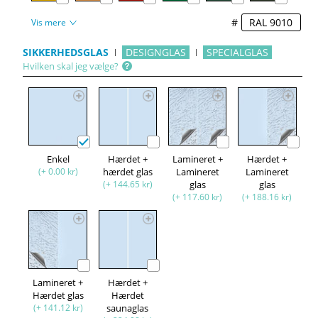
#
Vis mere
SIKKERHEDSGLAS
DESIGNGLAS
SPECIALGLAS
Hvilken skal jeg vælge?
Enkel
Hærdet +
Lamineret +
Hærdet +
(+ 0.00 kr)
hærdet glas
Lamineret
Lamineret
(+ 144.65 kr)
glas
glas
(+ 117.60 kr)
(+ 188.16 kr)
Lamineret +
Hærdet +
Hærdet glas
Hærdet
(+ 141.12 kr)
saunaglas