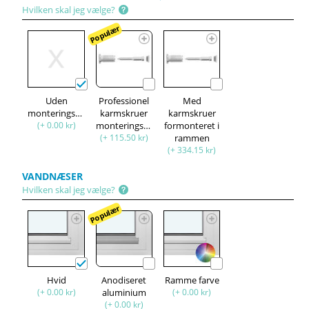
Hvilken skal jeg vælge?
Populær
Uden
Professionel
Med
monteringssæt
karmskruer
karmskruer
(+ 0.00 kr)
monteringssæt
formonteret i
(+ 115.50 kr)
rammen
(+ 334.15 kr)
VANDNÆSER
Hvilken skal jeg vælge?
Populær
Hvid
Anodiseret
Ramme farve
(+ 0.00 kr)
aluminium
(+ 0.00 kr)
(+ 0.00 kr)