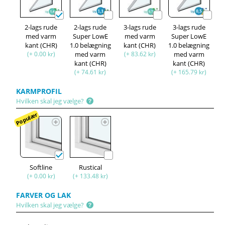
2-lags rude
2-lags rude
3-lags rude
3-lags rude
med varm
Super LowE
med varm
Super LowE
kant (CHR)
1.0 belægning
kant (CHR)
1.0 belægning
(+ 0.00 kr)
med varm
(+ 83.62 kr)
med varm
kant (CHR)
kant (CHR)
(+ 74.61 kr)
(+ 165.79 kr)
KARMPROFIL
Hvilken skal jeg vælge?
Populær
Softline
Rustical
(+ 0.00 kr)
(+ 133.48 kr)
FARVER OG LAK
Hvilken skal jeg vælge?