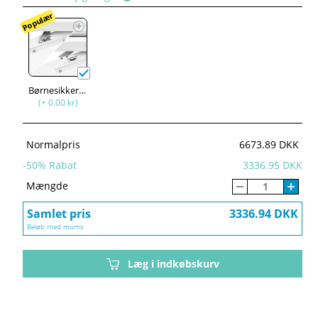
Populær
Børnesikkerhed
(+ 0.00 kr)
Normalpris
6673.89 DKK
-
50
% Rabat
3336.95 DKK
Mængde
Samlet pris
3336.94 DKK
Beløb med moms
Læg i indkøbskurv