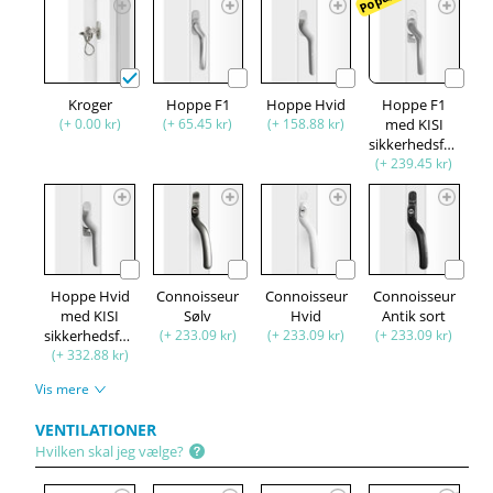
Kroger
Hoppe F1
Hoppe Hvid
Hoppe F1
(+ 0.00 kr)
(+ 65.45 kr)
(+ 158.88 kr)
med KISI
sikkerhedsfunktion
(+ 239.45 kr)
Hoppe Hvid
Connoisseur
Connoisseur
Connoisseur
med KISI
Sølv
Hvid
Antik sort
sikkerhedsfunktion
(+ 233.09 kr)
(+ 233.09 kr)
(+ 233.09 kr)
(+ 332.88 kr)
Vis mere
VENTILATIONER
Hvilken skal jeg vælge?