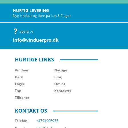
HURTIG LEVERING
Nye vinduer og døre på kun 3-5 uger
Spørg os
info@vinduerpro.dk
HURTIGE LINKS
Vinduer
Nyttige
Døre
Blog
Lager
Om os
Træ
Kontakter
Tilbehør
KONTAKT OS
Telefon:
+4791906935