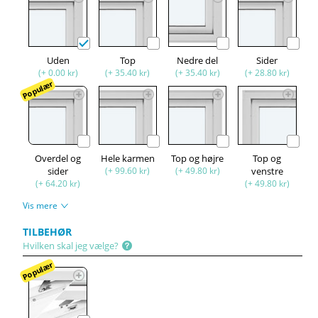
Uden
Top
Nedre del
Sider
(+ 0.00 kr)
(+ 35.40 kr)
(+ 35.40 kr)
(+ 28.80 kr)
Populær
Overdel og
Hele karmen
Top og højre
Top og
sider
(+ 99.60 kr)
(+ 49.80 kr)
venstre
(+ 64.20 kr)
(+ 49.80 kr)
Vis mere
TILBEHØR
Hvilken skal jeg vælge?
Populær