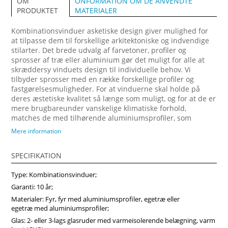
ONFORMATION OM DE ANVENDTE
OM
MATERIALER
PRODUKTET
Kombinationsvinduer asketiske design giver mulighed for
at tilpasse dem til forskellige arkitektoniske og indvendige
stilarter. Det brede udvalg af farvetoner, profiler og
sprosser af træ eller aluminium gør det muligt for alle at
skræddersy vinduets design til individuelle behov. Vi
tilbyder sprosser med en række forskellige profiler og
fastgørelsesmuligheder. For at vinduerne skal holde på
deres æstetiske kvalitet så længe som muligt, og for at de er
mere brugbareunder vanskelige klimatiske forhold,
matches de med tilhørende aluminiumsprofiler, som
fastgøres på ydersiden. Forvandl dit hjem med vores
Mere information
arkitektonisk imponerende trævinduer, designet til at
maksimere naturligt lys og energibesparelser. Vi anbefaler
SPECIFIKATION
at vælge vores produkter fra midten af træ, som vil sikre
større produktstabilitet, holdbarhed og i høj grad forlænge
Type: Kombinationsvinduer;
produktets levetid. Køb vinduer i Vinduerpro onlinebutik til
billige priser. Vi sikrer høj kombinationsvindue kvalitet og
Garanti: 10 år;
hurtig levering.
Materialer: Fyr, fyr med aluminiumsprofiler, egetræ eller
egetræ med aluminiumsprofiler;
Glas: 2- eller 3-lags glasruder med varmeisolerende belægning, varm