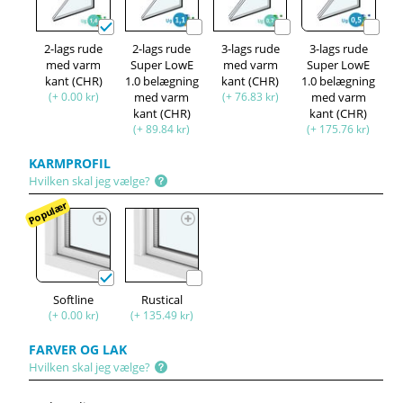
2-lags rude
2-lags rude
3-lags rude
3-lags rude
med varm
Super LowE
med varm
Super LowE
kant (CHR)
1.0 belægning
kant (CHR)
1.0 belægning
(+ 0.00 kr)
med varm
(+ 76.83 kr)
med varm
kant (CHR)
kant (CHR)
(+ 89.84 kr)
(+ 175.76 kr)
KARMPROFIL
Hvilken skal jeg vælge?
Populær
Softline
Rustical
(+ 0.00 kr)
(+ 135.49 kr)
FARVER OG LAK
Hvilken skal jeg vælge?