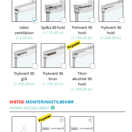
Uden
Spilka 90 hvid
Trimvent 90
Trykvent 90
ventilation
(+ 125.40 kr)
hvid
hvid
(+ 0.00 kr)
(+ 144.45 kr)
(+ 246.90 kr)
Populær
Trykvent 90
Trykvent 90
Titon
grå
brun
akustisk 90
(+ 250.20 kr)
(+ 250.20 kr)
hvid
(+ 336.00 kr)
VIGTIG!
MONTERINGSTILBEHØR
Hvilken skal jeg vælge?
Populær