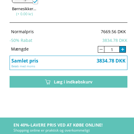
Børnesikkerhed
(+ 0.00 kr)
Normalpris
7669.56 DKK
-
50
% Rabat
3834.78 DKK
Mængde
Samlet pris
3834.78 DKK
Beløb med moms
Læg i indkøbskurv
EN 40%-LAVERE PRIS VED AT KØBE ONLINE!
Shopping online er praktisk og overkommeligt