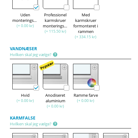
Uden
Professionel
Med
monteringssæt
karmskruer
karmskruer
(+ 0.00 kr)
monteringssæt
formonteret i
(+ 115.50 kr)
rammen
(+ 334.15 kr)
VANDNÆSER
Hvilken skal jeg vælge?
Populær
Hvid
Anodiseret
Ramme farve
(+ 0.00 kr)
aluminium
(+ 0.00 kr)
(+ 0.00 kr)
KARMFALSE
Hvilken skal jeg vælge?