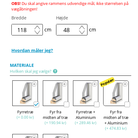
OBS!
Du skal angive rammens udvendige mål, ikke størrelsen på
vægåbningen!
Bredde
Højde
cm
cm
Hvordan måler jeg?
MATERIALE
Hvilken skal jeg vælge?
Populær
Fyrretræ
Fyr fra
Fyrretræ +
Fyr fra
(+ 0.00 kr)
midten af træ
Aluminium
midten af træ
(+ 190.94 kr)
(+ 289.46 kr)
+ Aluminium
(+ 474.83 kr)