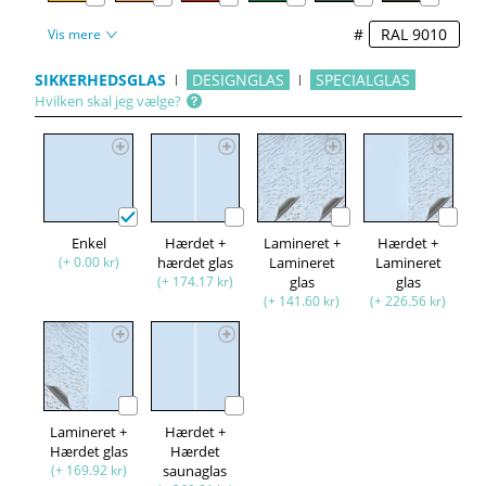
#
Vis mere
SIKKERHEDSGLAS
DESIGNGLAS
SPECIALGLAS
Hvilken skal jeg vælge?
Enkel
Hærdet +
Lamineret +
Hærdet +
(+ 0.00 kr)
hærdet glas
Lamineret
Lamineret
(+ 174.17 kr)
glas
glas
(+ 141.60 kr)
(+ 226.56 kr)
Lamineret +
Hærdet +
Hærdet glas
Hærdet
(+ 169.92 kr)
saunaglas