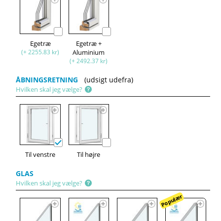
Egetræ
Egetræ +
(+ 2255.83 kr)
Aluminium
(+ 2492.37 kr)
ÅBNINGSRETNING
(udsigt udefra)
Hvilken skal jeg vælge?
Til venstre
Til højre
GLAS
Hvilken skal jeg vælge?
Populær