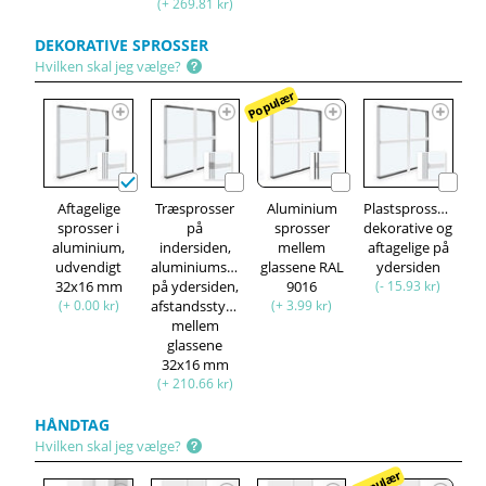
(+ 269.81 kr)
DEKORATIVE SPROSSER
Hvilken skal jeg vælge?
Populær
Aftagelige
Træsprosser
Aluminium
Plastsprosser,
sprosser i
på
sprosser
dekorative og
aluminium,
indersiden,
mellem
aftagelige på
udvendigt
aluminiumsprosser
glassene RAL
ydersiden
32x16 mm
på ydersiden,
9016
(- 15.93 kr)
(+ 0.00 kr)
afstandsstykke
(+ 3.99 kr)
mellem
glassene
32x16 mm
(+ 210.66 kr)
HÅNDTAG
Hvilken skal jeg vælge?
Populær