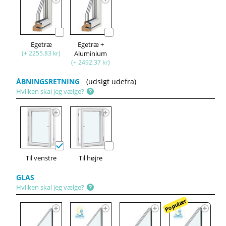
Egetræ
Egetræ +
(+ 2255.83 kr)
Aluminium
(+ 2492.37 kr)
ÅBNINGSRETNING
(udsigt udefra)
Hvilken skal jeg vælge?
Til venstre
Til højre
GLAS
Hvilken skal jeg vælge?
Populær