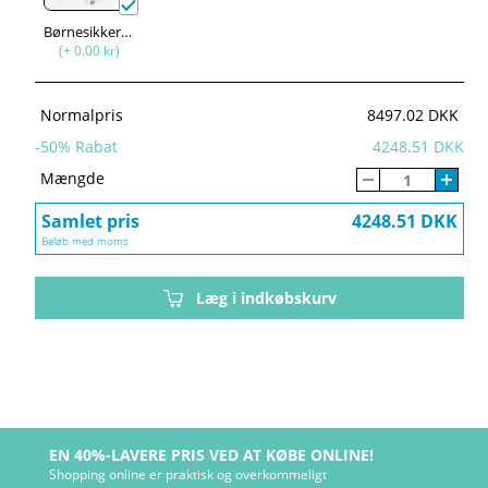
Børnesikkerhed
(+ 0.00 kr)
Normalpris
8497.02 DKK
-
50
% Rabat
4248.51 DKK
Mængde
Samlet pris
4248.51 DKK
Beløb med moms
Læg i indkøbskurv
EN 40%-LAVERE PRIS VED AT KØBE ONLINE!
Shopping online er praktisk og overkommeligt