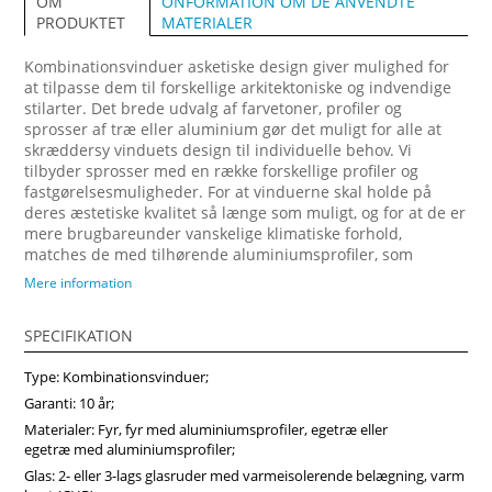
ONFORMATION OM DE ANVENDTE
OM
MATERIALER
PRODUKTET
Kombinationsvinduer asketiske design giver mulighed for
at tilpasse dem til forskellige arkitektoniske og indvendige
stilarter. Det brede udvalg af farvetoner, profiler og
sprosser af træ eller aluminium gør det muligt for alle at
skræddersy vinduets design til individuelle behov. Vi
tilbyder sprosser med en række forskellige profiler og
fastgørelsesmuligheder. For at vinduerne skal holde på
deres æstetiske kvalitet så længe som muligt, og for at de er
mere brugbareunder vanskelige klimatiske forhold,
matches de med tilhørende aluminiumsprofiler, som
fastgøres på ydersiden. Forvandl dit hjem med vores
Mere information
arkitektonisk imponerende trævinduer, designet til at
maksimere naturligt lys og energibesparelser. Vi anbefaler
SPECIFIKATION
at vælge vores produkter fra midten af træ, som vil sikre
større produktstabilitet, holdbarhed og i høj grad forlænge
Type: Kombinationsvinduer;
produktets levetid. Køb vinduer i Vinduerpro onlinebutik til
billige priser. Vi sikrer høj kombinationsvindue kvalitet og
Garanti: 10 år;
hurtig levering.
Materialer: Fyr, fyr med aluminiumsprofiler, egetræ eller
egetræ med aluminiumsprofiler;
Glas: 2- eller 3-lags glasruder med varmeisolerende belægning, varm