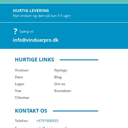
HURTIG LEVERING
Nye vinduer og døre på kun 3-5 uger
Spørg os
info@vinduerpro.dk
HURTIGE LINKS
Vinduer
Nyttige
Døre
Blog
Lager
Om os
Træ
Kontakter
Tilbehør
KONTAKT OS
Telefon:
+4791906935