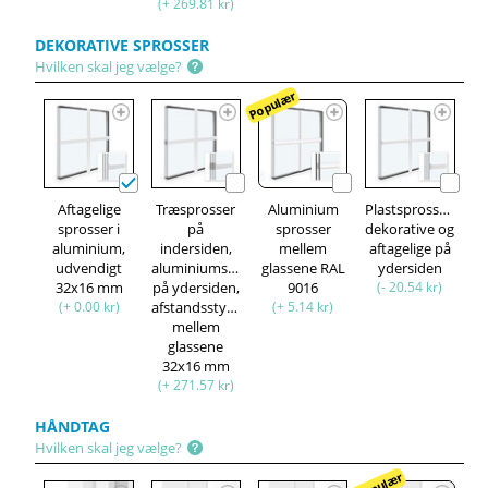
(+ 269.81 kr)
DEKORATIVE SPROSSER
Hvilken skal jeg vælge?
Populær
Aftagelige
Træsprosser
Aluminium
Plastsprosser,
sprosser i
på
sprosser
dekorative og
aluminium,
indersiden,
mellem
aftagelige på
udvendigt
aluminiumsprosser
glassene RAL
ydersiden
32x16 mm
på ydersiden,
9016
(- 20.54 kr)
(+ 0.00 kr)
afstandsstykke
(+ 5.14 kr)
mellem
glassene
32x16 mm
(+ 271.57 kr)
HÅNDTAG
Hvilken skal jeg vælge?
Populær