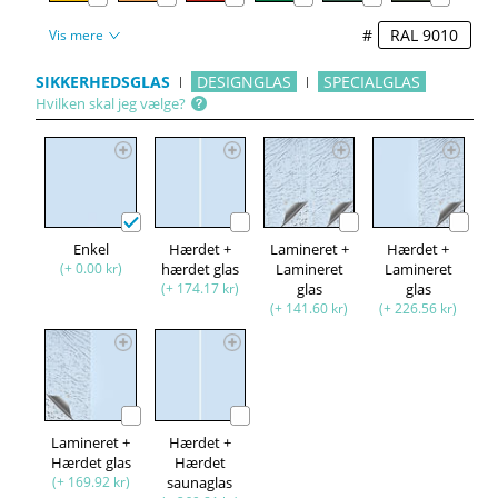
#
Vis mere
SIKKERHEDSGLAS
DESIGNGLAS
SPECIALGLAS
Hvilken skal jeg vælge?
Enkel
Hærdet +
Lamineret +
Hærdet +
(+ 0.00 kr)
hærdet glas
Lamineret
Lamineret
(+ 174.17 kr)
glas
glas
(+ 141.60 kr)
(+ 226.56 kr)
Lamineret +
Hærdet +
Hærdet glas
Hærdet
(+ 169.92 kr)
saunaglas