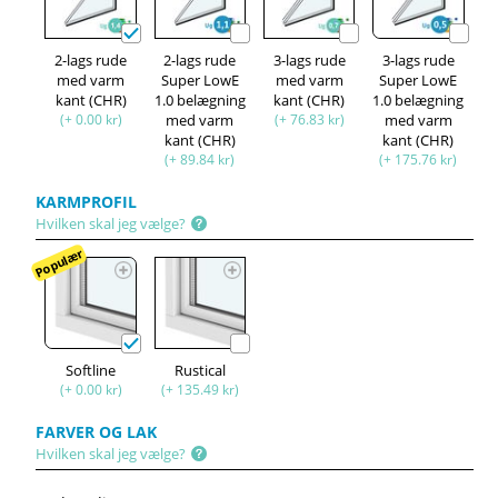
2-lags rude
2-lags rude
3-lags rude
3-lags rude
med varm
Super LowE
med varm
Super LowE
kant (CHR)
1.0 belægning
kant (CHR)
1.0 belægning
(+ 0.00 kr)
med varm
(+ 76.83 kr)
med varm
kant (CHR)
kant (CHR)
(+ 89.84 kr)
(+ 175.76 kr)
KARMPROFIL
Hvilken skal jeg vælge?
Populær
Softline
Rustical
(+ 0.00 kr)
(+ 135.49 kr)
FARVER OG LAK
Hvilken skal jeg vælge?