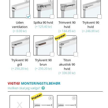
Uden
Spilka 90 hvid
Trimvent 90
Trykvent 90
ventilation
(+ 125.40 kr)
hvid
hvid
(+ 0.00 kr)
(+ 144.45 kr)
(+ 246.90 kr)
Populær
Trykvent 90
Trykvent 90
Titon
grå
brun
akustisk 90
(+ 250.20 kr)
(+ 250.20 kr)
hvid
(+ 336.00 kr)
VIGTIG!
MONTERINGSTILBEHØR
Hvilken skal jeg vælge?
Populær