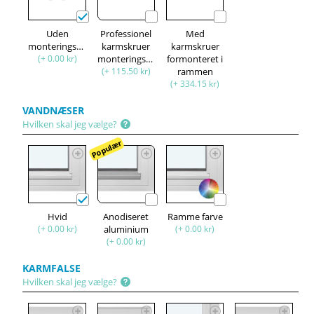
Uden
Professionel
Med
monteringssæt
karmskruer
karmskruer
(+ 0.00 kr)
monteringssæt
formonteret i
(+ 115.50 kr)
rammen
(+ 334.15 kr)
VANDNÆSER
Hvilken skal jeg vælge?
Populær
Hvid
Anodiseret
Ramme farve
(+ 0.00 kr)
aluminium
(+ 0.00 kr)
(+ 0.00 kr)
KARMFALSE
Hvilken skal jeg vælge?