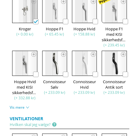
Kroger
Hoppe F1
Hoppe Hvid
Hoppe F1
(+ 0.00 kr)
(+ 65.45 kr)
(+ 158.88 kr)
med KISI
sikkerhedsfunktion
(+ 239.45 kr)
Hoppe Hvid
Connoisseur
Connoisseur
Connoisseur
med KISI
Sølv
Hvid
Antik sort
sikkerhedsfunktion
(+ 233.09 kr)
(+ 233.09 kr)
(+ 233.09 kr)
(+ 332.88 kr)
Vis mere
VENTILATIONER
Hvilken skal jeg vælge?