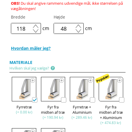
OBS!
Du skal angive rammens udvendige mål, ikke størrelsen på
vægåbningen!
Bredde
Højde
cm
cm
Hvordan måler jeg?
MATERIALE
Hvilken skal jeg vælge?
Populær
Fyrretræ
Fyr fra
Fyrretræ +
Fyr fra
(+ 0.00 kr)
midten af træ
Aluminium
midten af træ
(+ 190.94 kr)
(+ 289.46 kr)
+ Aluminium
(+ 474.83 kr)