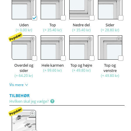
Uden
Top
Nedre del
Sider
(+ 0.00 kr)
(+ 35.40 kr)
(+ 35.40 kr)
(+ 28.80 kr)
Populær
Overdel og
Hele karmen
Top og højre
Top og
sider
(+ 99.60 kr)
(+ 49.80 kr)
venstre
(+ 64.20 kr)
(+ 49.80 kr)
Vis mere
TILBEHØR
Hvilken skal jeg vælge?
Populær