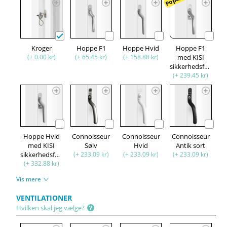
Kroger
Hoppe F1
Hoppe Hvid
Hoppe F1
(+ 0.00 kr)
(+ 65.45 kr)
(+ 158.88 kr)
med KISI
sikkerhedsfunktion
(+ 239.45 kr)
Hoppe Hvid
Connoisseur
Connoisseur
Connoisseur
med KISI
Sølv
Hvid
Antik sort
sikkerhedsfunktion
(+ 233.09 kr)
(+ 233.09 kr)
(+ 233.09 kr)
(+ 332.88 kr)
Vis mere
VENTILATIONER
Hvilken skal jeg vælge?