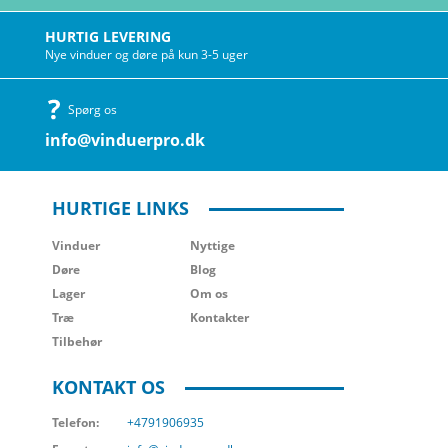
HURTIG LEVERING
Nye vinduer og døre på kun 3-5 uger
Spørg os
info@vinduerpro.dk
HURTIGE LINKS
Vinduer
Nyttige
Døre
Blog
Lager
Om os
Træ
Kontakter
Tilbehør
KONTAKT OS
Telefon:
+4791906935