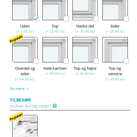
Uden
Top
Nedre del
Sider
(+ 0.00 kr)
(+ 35.40 kr)
(+ 35.40 kr)
(+ 28.80 kr)
Populær
Overdel og
Hele karmen
Top og højre
Top og
sider
(+ 99.60 kr)
(+ 49.80 kr)
venstre
(+ 64.20 kr)
(+ 49.80 kr)
Vis mere
TILBEHØR
Hvilken skal jeg vælge?
Populær