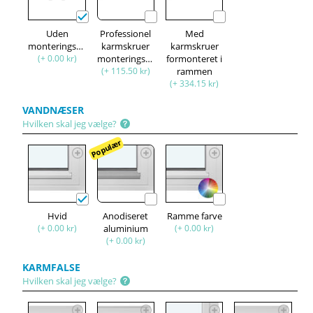
Uden
Professionel
Med
monteringssæt
karmskruer
karmskruer
(+ 0.00 kr)
monteringssæt
formonteret i
(+ 115.50 kr)
rammen
(+ 334.15 kr)
VANDNÆSER
Hvilken skal jeg vælge?
Populær
Hvid
Anodiseret
Ramme farve
(+ 0.00 kr)
aluminium
(+ 0.00 kr)
(+ 0.00 kr)
KARMFALSE
Hvilken skal jeg vælge?