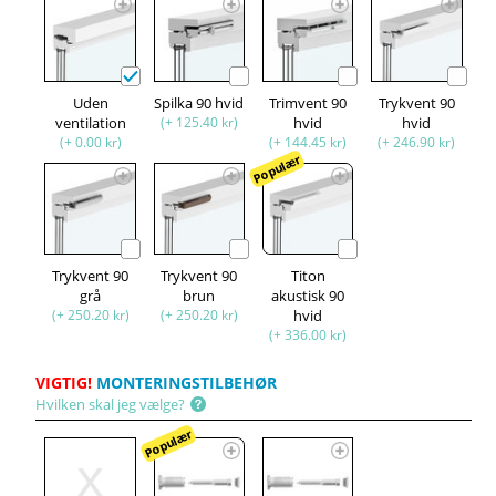
Uden
Spilka 90 hvid
Trimvent 90
Trykvent 90
ventilation
(+ 125.40 kr)
hvid
hvid
(+ 0.00 kr)
(+ 144.45 kr)
(+ 246.90 kr)
Populær
Trykvent 90
Trykvent 90
Titon
grå
brun
akustisk 90
(+ 250.20 kr)
(+ 250.20 kr)
hvid
(+ 336.00 kr)
VIGTIG!
MONTERINGSTILBEHØR
Hvilken skal jeg vælge?
Populær