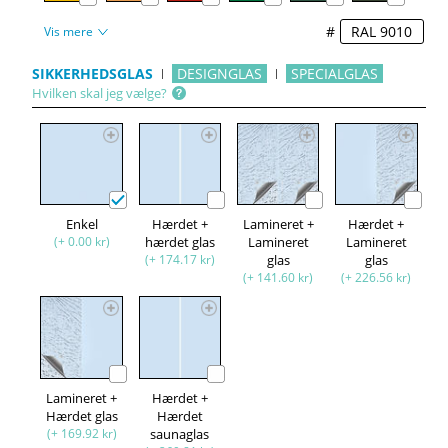
#
Vis mere
SIKKERHEDSGLAS
DESIGNGLAS
SPECIALGLAS
Hvilken skal jeg vælge?
Enkel
Hærdet +
Lamineret +
Hærdet +
(+ 0.00 kr)
hærdet glas
Lamineret
Lamineret
(+ 174.17 kr)
glas
glas
(+ 141.60 kr)
(+ 226.56 kr)
Lamineret +
Hærdet +
Hærdet glas
Hærdet
(+ 169.92 kr)
saunaglas