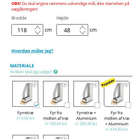
OBS!
Du skal angive rammens udvendige mål, ikke størrelsen på
vægåbningen!
Bredde
Højde
cm
cm
Hvordan måler jeg?
MATERIALE
Hvilken skal jeg vælge?
Populær
Fyrretræ
Fyr fra
Fyrretræ +
Fyr fra
(+ 0.00 kr)
midten af træ
Aluminium
midten af træ
(+ 190.94 kr)
(+ 289.46 kr)
+ Aluminium
(+ 474.83 kr)