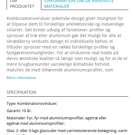
ONFORMATION OM DE ANVENDTE
OM
MATERIALER
PRODUKTET
Kombinationsvinduer asketiske design giver mulighed for
at tilpasse dem til forskellige arkitektoniske og indvendige
stilarter. Det brede udvalg af farvetoner, profiler og
sprosser af træ eller aluminium gør det muligt for alle at
skræddersy vinduets design til individuelle behov. Vi
tilbyder sprosser med en række forskellige profiler og
fastgørelsesmuligheder. For at vinduerne skal holde på
deres æstetiske kvalitet så længe som muligt, og for at de er
mere brugbareunder vanskelige klimatiske forhold,
matches de med tilhørende aluminiumsprofiler, som
fastgøres på ydersiden. Forvandl dit hjem med vores
Mere information
arkitektonisk imponerende trævinduer, designet til at
maksimere naturligt lys og energibesparelser. Vi anbefaler
SPECIFIKATION
at vælge vores produkter fra midten af træ, som vil sikre
større produktstabilitet, holdbarhed og i høj grad forlænge
Type: Kombinationsvinduer;
produktets levetid. Køb vinduer i Vinduerpro onlinebutik til
billige priser. Vi sikrer høj kombinationsvindue kvalitet og
Garanti: 10 år;
hurtig levering.
Materialer: Fyr, fyr med aluminiumsprofiler, egetræ eller
egetræ med aluminiumsprofiler;
Glas: 2- eller 3-lags glasruder med varmeisolerende belægning, varm