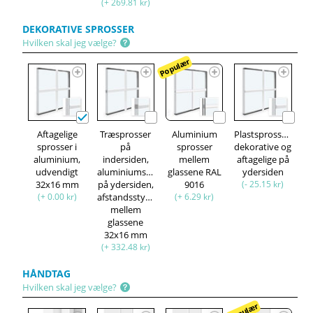
(+ 269.81 kr)
DEKORATIVE SPROSSER
Hvilken skal jeg vælge?
Populær
Aftagelige
Træsprosser
Aluminium
Plastsprosser,
sprosser i
på
sprosser
dekorative og
aluminium,
indersiden,
mellem
aftagelige på
udvendigt
aluminiumsprosser
glassene RAL
ydersiden
32x16 mm
på ydersiden,
9016
(- 25.15 kr)
(+ 0.00 kr)
afstandsstykke
(+ 6.29 kr)
mellem
glassene
32x16 mm
(+ 332.48 kr)
HÅNDTAG
Hvilken skal jeg vælge?
Populær