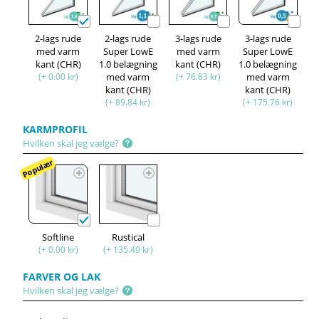
2-lags rude
2-lags rude
3-lags rude
3-lags rude
med varm
Super LowE
med varm
Super LowE
kant (CHR)
1.0 belægning
kant (CHR)
1.0 belægning
(+ 0.00 kr)
med varm
(+ 76.83 kr)
med varm
kant (CHR)
kant (CHR)
(+ 89.84 kr)
(+ 175.76 kr)
KARMPROFIL
Hvilken skal jeg vælge?
Populær
Softline
Rustical
(+ 0.00 kr)
(+ 135.49 kr)
FARVER OG LAK
Hvilken skal jeg vælge?