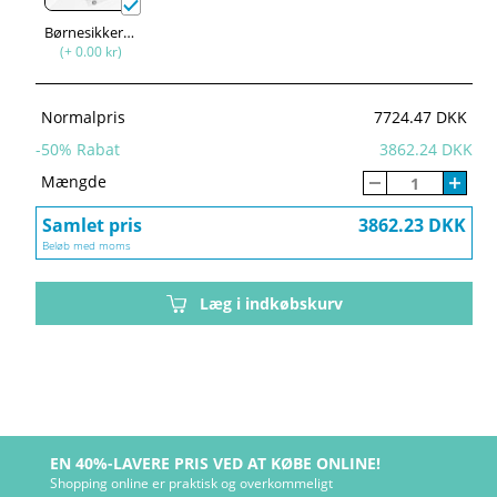
Børnesikkerhed
(+ 0.00 kr)
Normalpris
7724.47 DKK
-
50
% Rabat
3862.24 DKK
Mængde
Samlet pris
3862.23 DKK
Beløb med moms
Læg i indkøbskurv
EN 40%-LAVERE PRIS VED AT KØBE ONLINE!
Shopping online er praktisk og overkommeligt