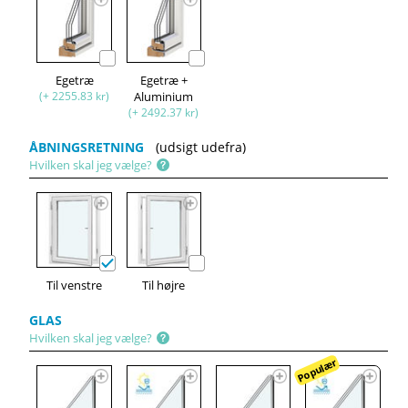
Egetræ
Egetræ +
(+ 2255.83 kr)
Aluminium
(+ 2492.37 kr)
ÅBNINGSRETNING
(udsigt udefra)
Hvilken skal jeg vælge?
Til venstre
Til højre
GLAS
Hvilken skal jeg vælge?
Populær