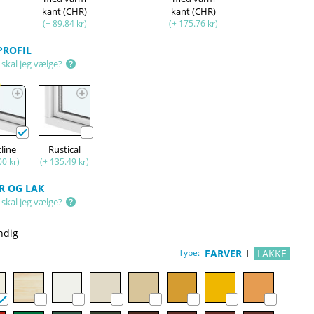
kant (CHR)
kant (CHR)
(+ 89.84 kr)
(+ 175.76 kr)
ROFIL
 skal jeg vælge?
r
tline
Rustical
00 kr)
(+ 135.49 kr)
R OG LAK
 skal jeg vælge?
ndig
Type:
FARVER
LAKKE