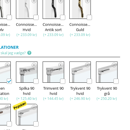
isseur
Connoisseur
Connoisseur
Connoisseur
ølv
Hvid
Antik sort
Guld
.09 kr)
(+ 233.09 kr)
(+ 233.09 kr)
(+ 233.09 kr)
LATIONER
 skal jeg vælge?
den
Spilka 90
Trimvent 90
Trykvent 90
Trykvent 90
lation
hvid
hvid
hvid
grå
00 kr)
(+ 125.40 kr)
(+ 144.45 kr)
(+ 246.90 kr)
(+ 250.20 kr)
Populær