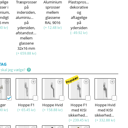
gelige
Træsprosser
Aluminium
Plastsprosser,
sser i
på
sprosser
dekorative
inium,
indersiden,
mellem
og
ndigt
aluminiumsprosser
glassene
aftagelige
16 mm
på
RAL 9016
på
00 kr)
ydersiden,
(+ 12.48 kr)
ydersiden
afstandsstykke
(- 49.92 kr)
mellem
glassene
32x16 mm
(+ 659.88 kr)
TAG
 skal jeg vælge?
Populær
oger
Hoppe F1
Hoppe Hvid
Hoppe F1
Hoppe Hvid
00 kr)
(+ 65.45 kr)
(+ 158.88 kr)
med KISI
med KISI
sikkerhedsfunktion
sikkerhedsfunktion
(+ 239.45 kr)
(+ 332.88 kr)