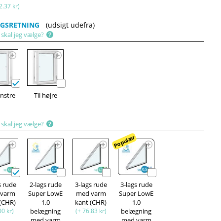
2.37 kr)
GSRETNING
(udsigt udefra)
 skal jeg vælge?
enstre
Til højre
 skal jeg vælge?
Populær
s rude
2-lags rude
3-lags rude
3-lags rude
 varm
Super LowE
med varm
Super LowE
 (CHR)
1.0
kant (CHR)
1.0
00 kr)
belægning
(+ 76.83 kr)
belægning
med varm
med varm