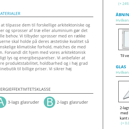
(+ 249
ATERIALER
ÅBNIN
Hvilken
 tilpasse dem til forskellige arkitektoniske og
iler og sprosser af træ eller aluminium gør det
elle behov. Vi tilbyder sprosser med en række
duerne skal holde på deres æstetiske kvalitet så
nskelige klimatiske forhold, matches de med
n. Forvandl dit hjem med vores arkitektonisk
Til v
gt lys og energibesparelser. Vi anbefaler at
rre produktstabilitet, holdbarhed og i høj grad
GLAS
butik til billige priser. Vi sikrer høj
Hvilken
ERGIEFFEKTIVITETSKLASSE
3-lags glasruder
2-lags glasruder
2-lag
med
kant
(+ 0.