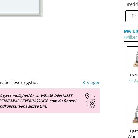
Bredd
MATER
Hvilken
Fyr
(+ 0.
slået leveringstid:
3-5 uger
Vi giver mulighed for at VÆLGE DEN MEST
BEKVEMME LEVERINGSUGE, som du finder i
indkøbskurvens sidste trin.
Ege
Alum