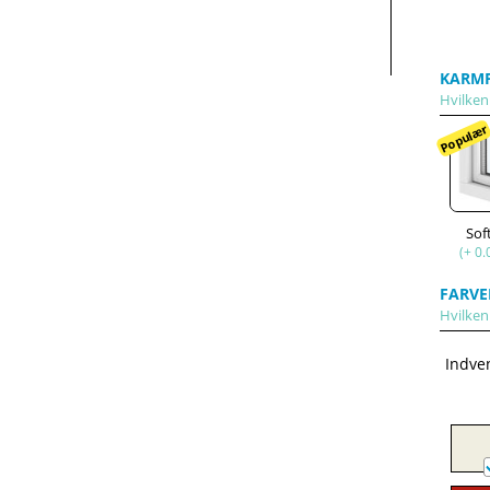
KARMP
Hvilken
Populæ
Sof
(+ 0.
FARVE
Hvilken
Indve