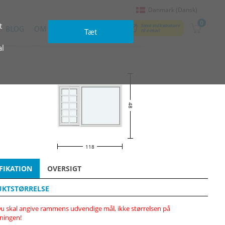
Danmark (Dansk)
0
t
Send indkøbskurv
BLOG
OM OS
KONTAKTER
Tæt
til e‑mail
al
48
118
FIKATION
OVERSIGT
KTSTØRRELSE
u skal angive rammens udvendige mål, ikke størrelsen på
ningen!