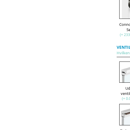
Conno
S
(+ 233
VENTI
Hvilken
U
venti
(+ 0.