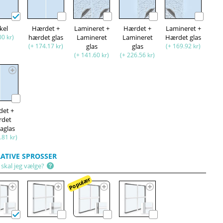
kel
Hærdet +
Lamineret +
Hærdet +
Lamineret +
00 kr)
hærdet glas
Lamineret
Lamineret
Hærdet glas
(+ 174.17 kr)
glas
glas
(+ 169.92 kr)
(+ 141.60 kr)
(+ 226.56 kr)
det +
rdet
aglas
.81 kr)
ATIVE SPROSSER
 skal jeg vælge?
Populær