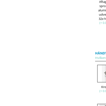
Afta
spro
alum
udve
32x
(+ 0.
HÅND
Hvilken
Kr
(+ 0.