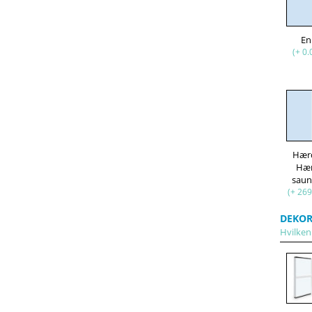
En
(+ 0.
Hær
Hæ
saun
(+ 269
DEKOR
Hvilken