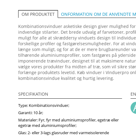
ONFORMATION OM DE ANVENDTE M
OM PRODUKTET
Kombinationsvinduer asketiske design giver mulighed for at
indvendige stilarter. Det brede udvalg af farvetoner, prof
muligt for alle at skræddersy vinduets design til individu
forskellige profiler og fastgørelsesmuligheder. For at vin
længe som muligt, og for at de er mere brugbareunder va
tilhørende aluminiumsprofiler, som fastgøres på yderside
imponerende trævinduer, designet til at maksimere naturli
vælge vores produkter fra midten af træ, som vil sikre stø
forlænge produktets levetid. Køb vinduer i Vinduerpro online
kombinationsvindue kvalitet og hurtig levering.
SPECIFIKATION
EN
Type: Kombinationsvinduer;
Garanti: 10 år;
Materialer: Fyr, fyr med aluminiumsprofiler, egetræ eller
egetræ med aluminiumsprofiler;
Glas: 2- eller 3-lags glasruder med varmeisolerende