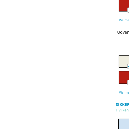
Vis m
Udven
Vis m
SIKKE
Hvilken