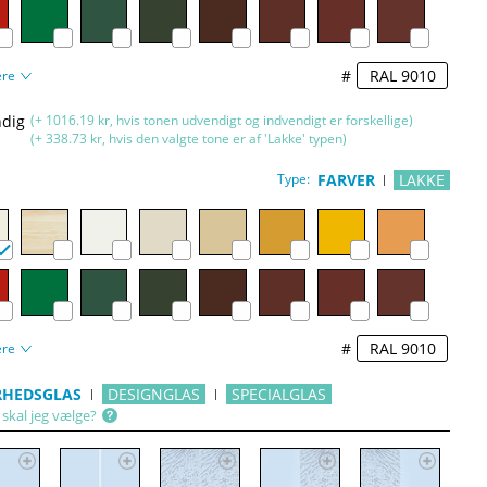
#
ere
dig
(+ 1016.19 kr, hvis tonen udvendigt og indvendigt er forskellige)
(+ 338.73 kr, hvis den valgte tone er af 'Lakke' typen)
Type:
FARVER
LAKKE
#
ere
RHEDSGLAS
DESIGNGLAS
SPECIALGLAS
 skal jeg vælge?