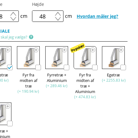
e
Højde
cm
cm
Hvordan måler jeg?
IALE
 skal jeg vælge?
Populær
retræ
Fyr fra
Fyrretræ +
Fyr fra
Egetræ
00 kr)
midten af
Aluminium
midten af
(+ 2255.83 kr)
træ
(+ 289.46 kr)
træ +
(+ 190.94 kr)
Aluminium
(+ 474.83 kr)
træ +
inium