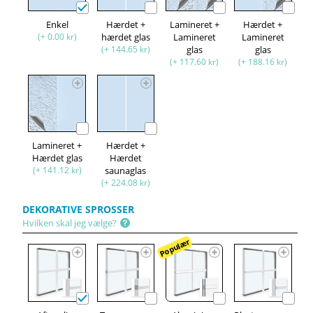
Enkel
Hærdet +
Lamineret +
Hærdet +
(+ 0.00 kr)
hærdet glas
Lamineret
Lamineret
(+ 144.65 kr)
glas
glas
(+ 117.60 kr)
(+ 188.16 kr)
Lamineret +
Hærdet +
Hærdet glas
Hærdet
(+ 141.12 kr)
saunaglas
(+ 224.08 kr)
DEKORATIVE SPROSSER
Hvilken skal jeg vælge?
Populær