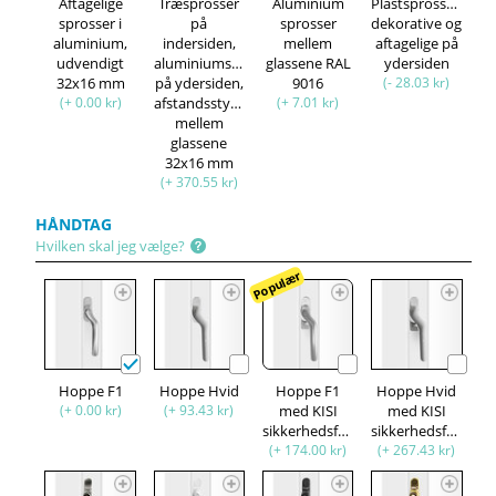
Aftagelige
Træsprosser
Aluminium
Plastsprosser,
sprosser i
på
sprosser
dekorative og
aluminium,
indersiden,
mellem
aftagelige på
udvendigt
aluminiumsprosser
glassene RAL
ydersiden
32x16 mm
på ydersiden,
9016
(- 28.03 kr)
(+ 0.00 kr)
afstandsstykke
(+ 7.01 kr)
mellem
glassene
32x16 mm
(+ 370.55 kr)
HÅNDTAG
Hvilken skal jeg vælge?
Populær
Hoppe F1
Hoppe Hvid
Hoppe F1
Hoppe Hvid
(+ 0.00 kr)
(+ 93.43 kr)
med KISI
med KISI
sikkerhedsfunktion
sikkerhedsfunktion
(+ 174.00 kr)
(+ 267.43 kr)