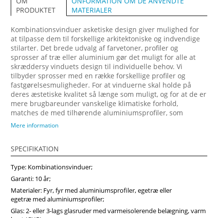
ONFORMATION OM DE ANVENDTE
OM
MATERIALER
PRODUKTET
Kombinationsvinduer asketiske design giver mulighed for
at tilpasse dem til forskellige arkitektoniske og indvendige
stilarter. Det brede udvalg af farvetoner, profiler og
sprosser af træ eller aluminium gør det muligt for alle at
skræddersy vinduets design til individuelle behov. Vi
tilbyder sprosser med en række forskellige profiler og
fastgørelsesmuligheder. For at vinduerne skal holde på
deres æstetiske kvalitet så længe som muligt, og for at de er
mere brugbareunder vanskelige klimatiske forhold,
matches de med tilhørende aluminiumsprofiler, som
fastgøres på ydersiden. Forvandl dit hjem med vores
Mere information
arkitektonisk imponerende trævinduer, designet til at
maksimere naturligt lys og energibesparelser. Vi anbefaler
SPECIFIKATION
at vælge vores produkter fra midten af træ, som vil sikre
større produktstabilitet, holdbarhed og i høj grad forlænge
Type: Kombinationsvinduer;
produktets levetid. Køb vinduer i Vinduerpro onlinebutik til
billige priser. Vi sikrer høj kombinationsvindue kvalitet og
Garanti: 10 år;
hurtig levering.
Materialer: Fyr, fyr med aluminiumsprofiler, egetræ eller
egetræ med aluminiumsprofiler;
Glas: 2- eller 3-lags glasruder med varmeisolerende belægning, varm