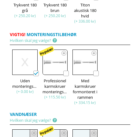
Trykvent 180
Trykvent 180
Titon
grå
brun
akustisk 180
(+ 250.20 kr)
(+ 250.20 kr)
hvid
(+ 336.00 kr)
VIGTIG!
MONTERINGSTILBEHØR
Hvilken skal jeg vælge?
Populær
Uden
Professionel
Med
monteringssæt
karmskruer
karmskruer
(+ 0.00 kr)
monteringssæt
formonteret i
(+ 115.50 kr)
rammen
(+ 334.15 kr)
VANDNÆSER
Hvilken skal jeg vælge?
Populær