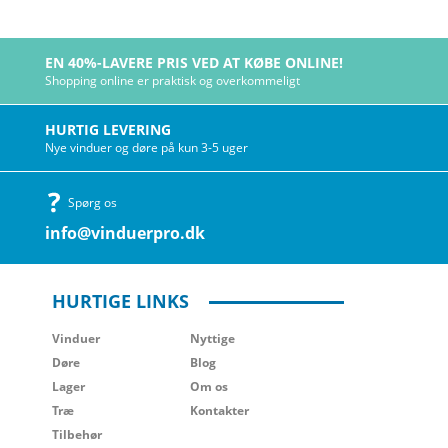
EN 40%-LAVERE PRIS VED AT KØBE ONLINE!
Shopping online er praktisk og overkommeligt
HURTIG LEVERING
Nye vinduer og døre på kun 3-5 uger
Spørg os
info@vinduerpro.dk
HURTIGE LINKS
Vinduer
Nyttige
Døre
Blog
Lager
Om os
Træ
Kontakter
Tilbehør