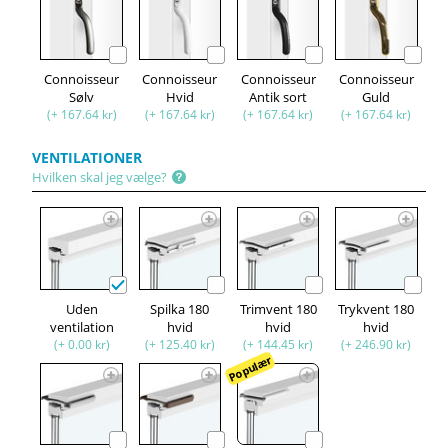
Connoisseur
Connoisseur
Connoisseur
Connoisseur
Sølv
Hvid
Antik sort
Guld
(+ 167.64 kr)
(+ 167.64 kr)
(+ 167.64 kr)
(+ 167.64 kr)
VENTILATIONER
Hvilken skal jeg vælge?
Uden
Spilka 180
Trimvent 180
Trykvent 180
ventilation
hvid
hvid
hvid
(+ 0.00 kr)
(+ 125.40 kr)
(+ 144.45 kr)
(+ 246.90 kr)
Populær