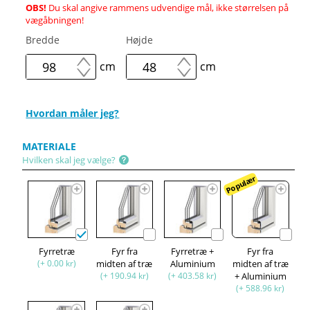
OBS!
Du skal angive rammens udvendige mål, ikke størrelsen på
vægåbningen!
Bredde
Højde
cm
cm
Hvordan måler jeg?
MATERIALE
Hvilken skal jeg vælge?
Populær
Fyrretræ
Fyr fra
Fyrretræ +
Fyr fra
(+ 0.00 kr)
midten af træ
Aluminium
midten af træ
(+ 190.94 kr)
(+ 403.58 kr)
+ Aluminium
(+ 588.96 kr)