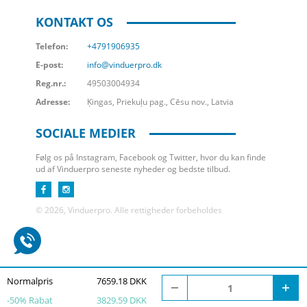
KONTAKT OS
Telefon:
+4791906935
E-post:
info@vinduerpro.dk
Reg.nr.:
49503004934
Adresse:
Ķingas, Priekuļu pag., Cēsu nov., Latvia
SOCIALE MEDIER
Følg os på Instagram, Facebook og Twitter, hvor du kan finde
ud af Vinduerpro seneste nyheder og bedste tilbud.
© 2026, Vinduerpro. Alle rettigheder forbeholdes
Normalpris
7659.18 DKK
-
50
% Rabat
3829.59 DKK