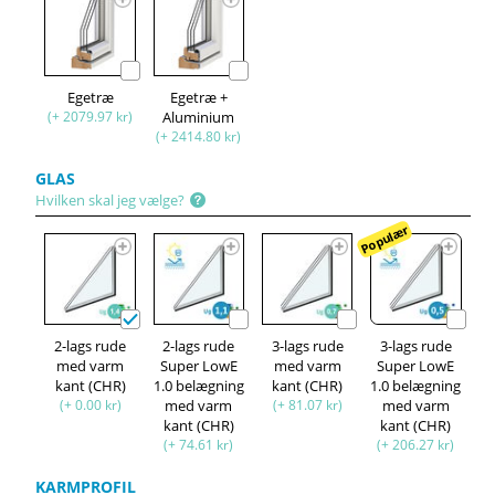
Egetræ
Egetræ +
(+ 2079.97 kr)
Aluminium
(+ 2414.80 kr)
GLAS
Hvilken skal jeg vælge?
Populær
2-lags rude
2-lags rude
3-lags rude
3-lags rude
med varm
Super LowE
med varm
Super LowE
kant (CHR)
1.0 belægning
kant (CHR)
1.0 belægning
(+ 0.00 kr)
med varm
(+ 81.07 kr)
med varm
kant (CHR)
kant (CHR)
(+ 74.61 kr)
(+ 206.27 kr)
KARMPROFIL