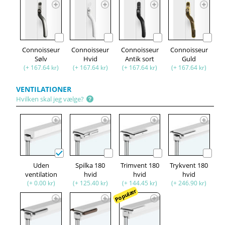
Connoisseur
Connoisseur
Connoisseur
Connoisseur
Sølv
Hvid
Antik sort
Guld
(+ 167.64 kr)
(+ 167.64 kr)
(+ 167.64 kr)
(+ 167.64 kr)
VENTILATIONER
Hvilken skal jeg vælge?
Uden
Spilka 180
Trimvent 180
Trykvent 180
ventilation
hvid
hvid
hvid
(+ 0.00 kr)
(+ 125.40 kr)
(+ 144.45 kr)
(+ 246.90 kr)
Populær