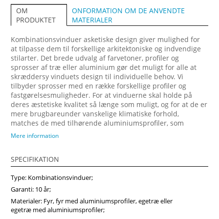
ONFORMATION OM DE ANVENDTE
OM
MATERIALER
PRODUKTET
Kombinationsvinduer asketiske design giver mulighed for
at tilpasse dem til forskellige arkitektoniske og indvendige
stilarter. Det brede udvalg af farvetoner, profiler og
sprosser af træ eller aluminium gør det muligt for alle at
skræddersy vinduets design til individuelle behov. Vi
tilbyder sprosser med en række forskellige profiler og
fastgørelsesmuligheder. For at vinduerne skal holde på
deres æstetiske kvalitet så længe som muligt, og for at de er
mere brugbareunder vanskelige klimatiske forhold,
matches de med tilhørende aluminiumsprofiler, som
fastgøres på ydersiden. Forvandl dit hjem med vores
Mere information
arkitektonisk imponerende trævinduer, designet til at
maksimere naturligt lys og energibesparelser. Vi anbefaler
SPECIFIKATION
at vælge vores produkter fra midten af træ, som vil sikre
større produktstabilitet, holdbarhed og i høj grad forlænge
Type: Kombinationsvinduer;
produktets levetid. Køb vinduer i Vinduerpro onlinebutik til
billige priser. Vi sikrer høj kombinationsvindue kvalitet og
Garanti: 10 år;
hurtig levering.
Materialer: Fyr, fyr med aluminiumsprofiler, egetræ eller
egetræ med aluminiumsprofiler;