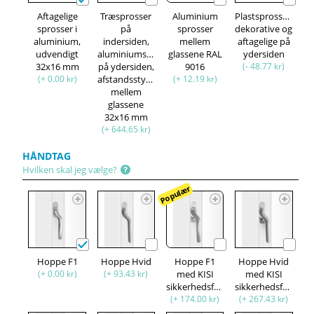
Aftagelige
Træsprosser
Aluminium
Plastsprosser,
sprosser i
på
sprosser
dekorative og
aluminium,
indersiden,
mellem
aftagelige på
udvendigt
aluminiumsprosser
glassene RAL
ydersiden
32x16 mm
på ydersiden,
9016
(- 48.77 kr)
(+ 0.00 kr)
afstandsstykke
(+ 12.19 kr)
mellem
glassene
32x16 mm
(+ 644.65 kr)
HÅNDTAG
Hvilken skal jeg vælge?
Populær
Hoppe F1
Hoppe Hvid
Hoppe F1
Hoppe Hvid
(+ 0.00 kr)
(+ 93.43 kr)
med KISI
med KISI
sikkerhedsfunktion
sikkerhedsfunktion
(+ 174.00 kr)
(+ 267.43 kr)