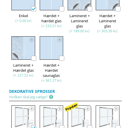
Enkel
Hærdet +
Lamineret +
Hærdet +
(+ 0.00 kr)
hærdet glas
Lamineret
Lamineret
(+ 233.21 kr)
glas
glas
(+ 189.60 kr)
(+ 303.36 kr)
Lamineret +
Hærdet +
Hærdet glas
Hærdet
(+ 227.52 kr)
saunaglas
(+ 361.27 kr)
DEKORATIVE SPROSSER
Hvilken skal jeg vælge?
Populær