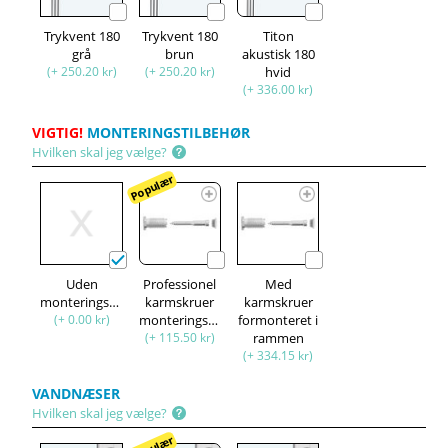
Trykvent 180
Trykvent 180
Titon
grå
brun
akustisk 180
(+ 250.20 kr)
(+ 250.20 kr)
hvid
(+ 336.00 kr)
VIGTIG!
MONTERINGSTILBEHØR
Hvilken skal jeg vælge?
Populær
Uden
Professionel
Med
monteringssæt
karmskruer
karmskruer
(+ 0.00 kr)
monteringssæt
formonteret i
(+ 115.50 kr)
rammen
(+ 334.15 kr)
VANDNÆSER
Hvilken skal jeg vælge?