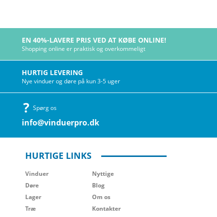
EN 40%-LAVERE PRIS VED AT KØBE ONLINE!
Shopping online er praktisk og overkommeligt
HURTIG LEVERING
Nye vinduer og døre på kun 3-5 uger
Spørg os
info@vinduerpro.dk
HURTIGE LINKS
Vinduer
Nyttige
Døre
Blog
Lager
Om os
Træ
Kontakter