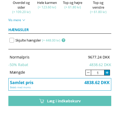
Overdel og
Hele karmen
Top og højre
Top og
sider
(+ 123.60 kr)
(+ 61.80 kr)
venstre
(+ 109.20 kr)
(+ 61.80 kr)
Vis mere
HÆNGSLER
Skjulte hængsler
(+ 448.00 kr)
Normalpris
9677.24 DKK
-
50
% Rabat
4838.62 DKK
Mængde
Samlet pris
4838.62 DKK
Beløb med moms
Læg i indkøbskurv