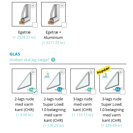
Egetræ
Egetræ +
(+ 2934.21 kr)
Aluminium
(+ 3211.55 kr)
GLAS
Hvilken skal jeg vælge?
Populær
2-lags rude
2-lags rude
3-lags rude
3-lags rude
med varm
Super LowE
med varm
Super LowE
kant (CHR)
1.0 belægning
kant (CHR)
1.0 belægning
(+ 0.00 kr)
med varm
(+ 133.15 kr)
med varm
kant (CHR)
kant (CHR)
(+ 120.29 kr)
(+ 226.49 kr)