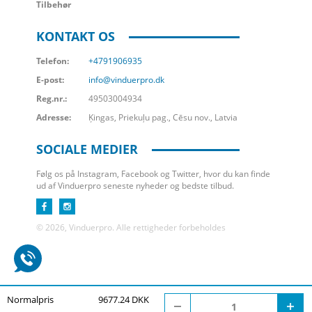
Tilbehør
KONTAKT OS
Telefon:
+4791906935
E-post:
info@vinduerpro.dk
Reg.nr.:
49503004934
Adresse:
Ķingas, Priekuļu pag., Cēsu nov., Latvia
SOCIALE MEDIER
Følg os på Instagram, Facebook og Twitter, hvor du kan finde
ud af Vinduerpro seneste nyheder og bedste tilbud.
© 2026, Vinduerpro. Alle rettigheder forbeholdes
Normalpris
9677.24 DKK