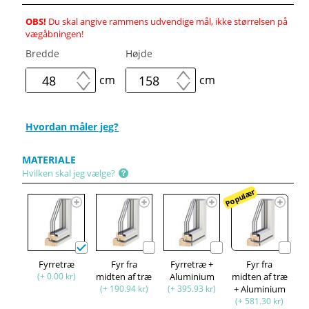
OBS!
Du skal angive rammens udvendige mål, ikke størrelsen på
vægåbningen!
Bredde
Højde
cm
cm
Hvordan måler jeg?
MATERIALE
Hvilken skal jeg vælge?
Populær
Fyrretræ
Fyr fra
Fyrretræ +
Fyr fra
(+ 0.00 kr)
midten af træ
Aluminium
midten af træ
(+ 190.94 kr)
(+ 395.93 kr)
+ Aluminium
(+ 581.30 kr)