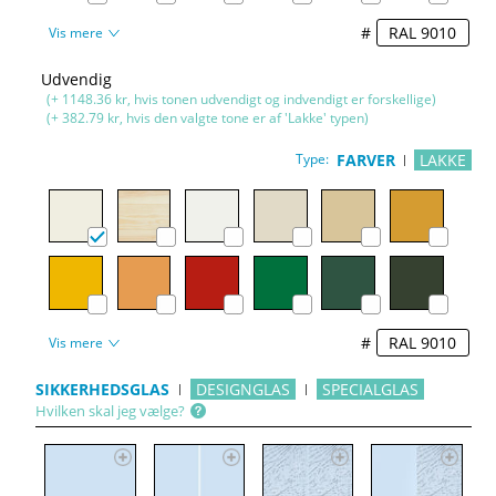
#
Vis mere
Udvendig
(+ 1148.36 kr, hvis tonen udvendigt og indvendigt er forskellige)
(+ 382.79 kr, hvis den valgte tone er af 'Lakke' typen)
Type:
FARVER
LAKKE
#
Vis mere
SIKKERHEDSGLAS
DESIGNGLAS
SPECIALGLAS
Hvilken skal jeg vælge?