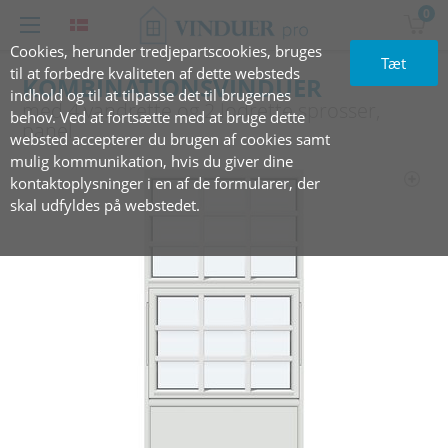
0
Cookies, herunder tredjepartscookies, bruges
Tæt
til at forbedre kvaliteten af dette websteds
KOMBINATIONSVINDUER
indhold og til at tilpasse det til brugernes
med‏‏‎ 4 vandret‏‏‎te og 2 lodrette sprosser,
behov. Ved at fortsætte med at bruge dette
panel
websted accepterer du brugen af cookies samt
mulig kommunikation, hvis du giver dine
kontaktoplysninger i en af de formularer, der
skal udfyldes på webstedet.