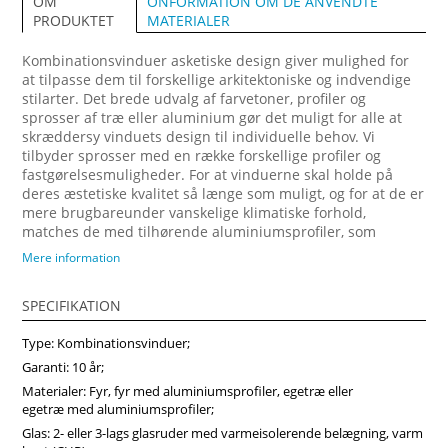
ONFORMATION OM DE ANVENDTE
OM
MATERIALER
PRODUKTET
Kombinationsvinduer asketiske design giver mulighed for
at tilpasse dem til forskellige arkitektoniske og indvendige
stilarter. Det brede udvalg af farvetoner, profiler og
sprosser af træ eller aluminium gør det muligt for alle at
skræddersy vinduets design til individuelle behov. Vi
tilbyder sprosser med en række forskellige profiler og
fastgørelsesmuligheder. For at vinduerne skal holde på
deres æstetiske kvalitet så længe som muligt, og for at de er
mere brugbareunder vanskelige klimatiske forhold,
matches de med tilhørende aluminiumsprofiler, som
fastgøres på ydersiden. Forvandl dit hjem med vores
Mere information
arkitektonisk imponerende trævinduer, designet til at
maksimere naturligt lys og energibesparelser. Vi anbefaler
SPECIFIKATION
at vælge vores produkter fra midten af træ, som vil sikre
større produktstabilitet, holdbarhed og i høj grad forlænge
Type: Kombinationsvinduer;
produktets levetid. Køb vinduer i Vinduerpro onlinebutik til
billige priser. Vi sikrer høj kombinationsvindue kvalitet og
Garanti: 10 år;
hurtig levering.
Materialer: Fyr, fyr med aluminiumsprofiler, egetræ eller
egetræ med aluminiumsprofiler;
Glas: 2- eller 3-lags glasruder med varmeisolerende belægning, varm