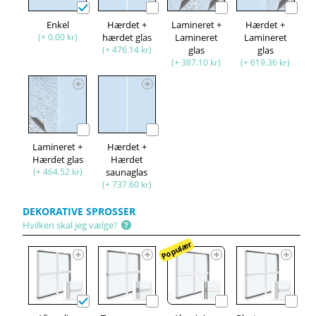
Enkel
Hærdet +
Lamineret +
Hærdet +
(+ 0.00 kr)
hærdet glas
Lamineret
Lamineret
(+ 476.14 kr)
glas
glas
(+ 387.10 kr)
(+ 619.36 kr)
Lamineret +
Hærdet +
Hærdet glas
Hærdet
(+ 464.52 kr)
saunaglas
(+ 737.60 kr)
DEKORATIVE SPROSSER
Hvilken skal jeg vælge?
Populær