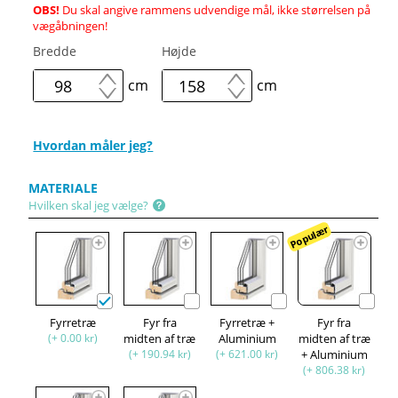
OBS!
Du skal angive rammens udvendige mål, ikke størrelsen på
vægåbningen!
Bredde
Højde
cm
cm
Hvordan måler jeg?
MATERIALE
Hvilken skal jeg vælge?
Populær
Fyrretræ
Fyr fra
Fyrretræ +
Fyr fra
(+ 0.00 kr)
midten af træ
Aluminium
midten af træ
(+ 190.94 kr)
(+ 621.00 kr)
+ Aluminium
(+ 806.38 kr)