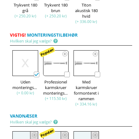
Trykvent 180
Trykvent 180
Titon
grå
brun
akustisk 180
(+ 250.20 kr)
(+ 250.20 kr)
hvid
(+ 336.00 kr)
VIGTIG!
MONTERINGSTILBEHØR
Hvilken skal jeg vælge?
Populær
Uden
Professionel
Med
monteringssæt
karmskruer
karmskruer
(+ 0.00 kr)
monteringssæt
formonteret i
(+ 115.50 kr)
rammen
(+ 334.16 kr)
VANDNÆSER
Hvilken skal jeg vælge?
Populær