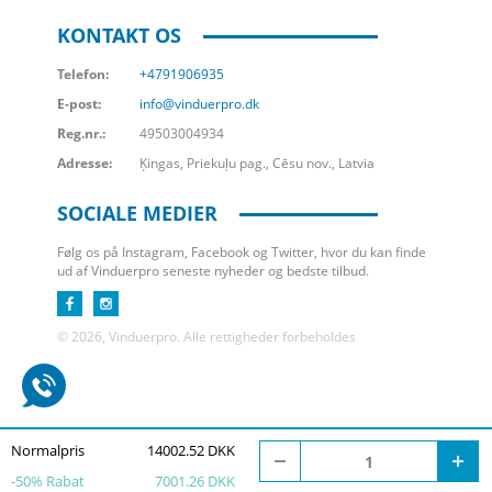
KONTAKT OS
Telefon:
+4791906935
E-post:
info@vinduerpro.dk
Reg.nr.:
49503004934
Adresse:
Ķingas, Priekuļu pag., Cēsu nov., Latvia
SOCIALE MEDIER
Følg os på Instagram, Facebook og Twitter, hvor du kan finde
ud af Vinduerpro seneste nyheder og bedste tilbud.
© 2026, Vinduerpro. Alle rettigheder forbeholdes
Normalpris
14002.52 DKK
-
50
% Rabat
7001.26 DKK