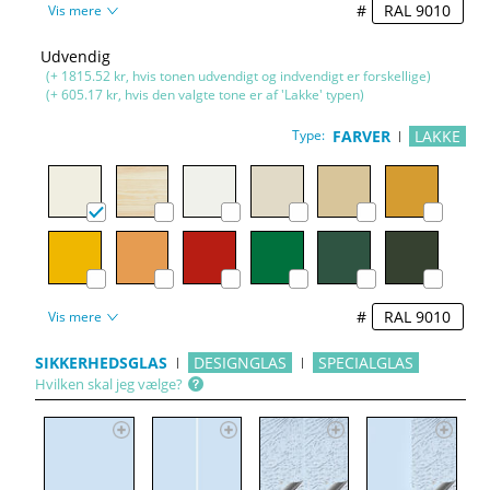
#
Vis mere
Udvendig
(+ 1815.52 kr, hvis tonen udvendigt og indvendigt er forskellige)
(+ 605.17 kr, hvis den valgte tone er af 'Lakke' typen)
Type:
FARVER
LAKKE
#
Vis mere
SIKKERHEDSGLAS
DESIGNGLAS
SPECIALGLAS
Hvilken skal jeg vælge?