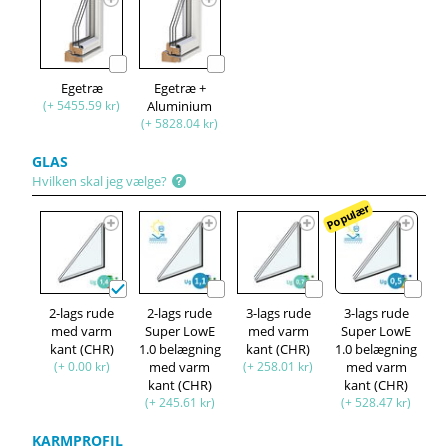
Egetræ
Egetræ +
(+ 5455.59 kr)
Aluminium
(+ 5828.04 kr)
GLAS
Hvilken skal jeg vælge?
Populær
2-lags rude
2-lags rude
3-lags rude
3-lags rude
med varm
Super LowE
med varm
Super LowE
kant (CHR)
1.0 belægning
kant (CHR)
1.0 belægning
(+ 0.00 kr)
med varm
(+ 258.01 kr)
med varm
kant (CHR)
kant (CHR)
(+ 245.61 kr)
(+ 528.47 kr)
KARMPROFIL