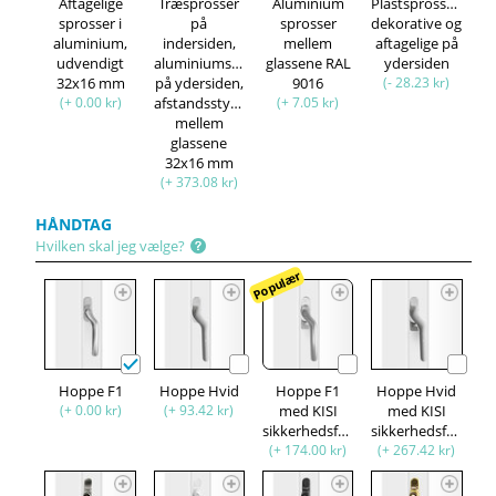
Aftagelige
Træsprosser
Aluminium
Plastsprosser,
sprosser i
på
sprosser
dekorative og
aluminium,
indersiden,
mellem
aftagelige på
udvendigt
aluminiumsprosser
glassene RAL
ydersiden
32x16 mm
på ydersiden,
9016
(- 28.23 kr)
(+ 0.00 kr)
afstandsstykke
(+ 7.05 kr)
mellem
glassene
32x16 mm
(+ 373.08 kr)
HÅNDTAG
Hvilken skal jeg vælge?
Populær
Hoppe F1
Hoppe Hvid
Hoppe F1
Hoppe Hvid
(+ 0.00 kr)
(+ 93.42 kr)
med KISI
med KISI
sikkerhedsfunktion
sikkerhedsfunktion
(+ 174.00 kr)
(+ 267.42 kr)