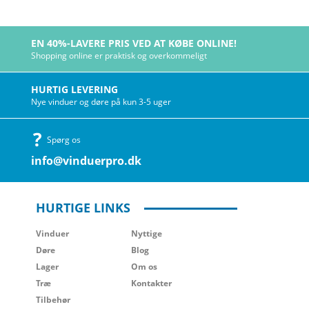
EN 40%-LAVERE PRIS VED AT KØBE ONLINE!
Shopping online er praktisk og overkommeligt
HURTIG LEVERING
Nye vinduer og døre på kun 3-5 uger
Spørg os
info@vinduerpro.dk
HURTIGE LINKS
Vinduer
Nyttige
Døre
Blog
Lager
Om os
Træ
Kontakter
Tilbehør