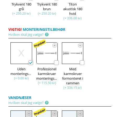
Trykvent 180
Trykvent 180
Titon
grå
brun
akustisk 180
(+ 250.20 kr)
(+ 250.20 kr)
hvid
(+ 336.00 kr)
VIGTIG!
MONTERINGSTILBEHØR
Hvilken skal jeg vælge?
Populær
Uden
Professionel
Med
monteringssæt
karmskruer
karmskruer
(+ 0.00 kr)
monteringssæt
formonteret i
(+ 115.50 kr)
rammen
(+ 334.15 kr)
VANDNÆSER
Hvilken skal jeg vælge?
Populær