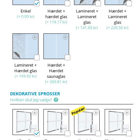
Enkel
Hærdet +
Lamineret +
Hærdet +
(+ 0.00 kr)
hærdet glas
Lamineret
Lamineret
(+ 174.17 kr)
glas
glas
(+ 141.60 kr)
(+ 226.56 kr)
Lamineret +
Hærdet +
Hærdet glas
Hærdet
(+ 169.92 kr)
saunaglas
(+ 269.81 kr)
DEKORATIVE SPROSSER
Hvilken skal jeg vælge?
Populær