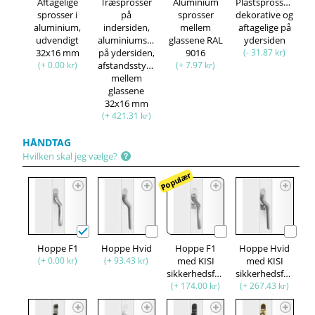
Aftagelige
Træsprosser
Aluminium
Plastsprosser,
sprosser i
på
sprosser
dekorative og
aluminium,
indersiden,
mellem
aftagelige på
udvendigt
aluminiumsprosser
glassene RAL
ydersiden
32x16 mm
på ydersiden,
9016
(- 31.87 kr)
(+ 0.00 kr)
afstandsstykke
(+ 7.97 kr)
mellem
glassene
32x16 mm
(+ 421.31 kr)
HÅNDTAG
Hvilken skal jeg vælge?
Populær
Hoppe F1
Hoppe Hvid
Hoppe F1
Hoppe Hvid
(+ 0.00 kr)
(+ 93.43 kr)
med KISI
med KISI
sikkerhedsfunktion
sikkerhedsfunktion
(+ 174.00 kr)
(+ 267.43 kr)