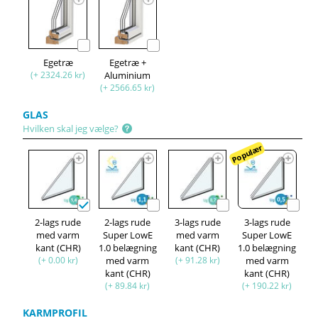
Egetræ
Egetræ +
(+ 2324.26 kr)
Aluminium
(+ 2566.65 kr)
GLAS
Hvilken skal jeg vælge?
Populær
2-lags rude
2-lags rude
3-lags rude
3-lags rude
med varm
Super LowE
med varm
Super LowE
kant (CHR)
1.0 belægning
kant (CHR)
1.0 belægning
(+ 0.00 kr)
med varm
(+ 91.28 kr)
med varm
kant (CHR)
kant (CHR)
(+ 89.84 kr)
(+ 190.22 kr)
KARMPROFIL