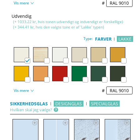
#
Vis mere
Udvendig
(+ 1033.22 kr, hvis tonen udvendigt og indvendigt er forskellige)
(+ 344.41 kr, hvis den valgte tone er af 'Lakke' typen)
Type:
FARVER
LAKKE
#
Vis mere
SIKKERHEDSGLAS
DESIGNGLAS
SPECIALGLAS
Hvilken skal jeg vælge?