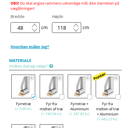
OBS!
Du skal angive rammens udvendige mål, ikke størrelsen på
vægåbningen!
Bredde
Højde
cm
cm
Hvordan måler jeg?
MATERIALE
Hvilken skal jeg vælge?
Populær
Fyrretræ
Fyr fra
Fyrretræ +
Fyr fra
(+ 0.00 kr)
midten af træ
Aluminium
midten af træ
(+ 190.94 kr)
(+ 297.85 kr)
+ Aluminium
(+ 483.22 kr)