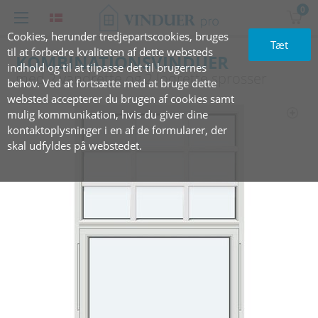
0
Cookies, herunder tredjepartscookies, bruges
Tæt
til at forbedre kvaliteten af dette websteds
KOMBINATIONSVINDUER
indhold og til at tilpasse det til brugernes
med 2‏‏‎ ‎vandret‏‏‎te ‎og‏‏‎ ‎2 lodrette‏‏‎ ‎sprosser
behov. Ved at fortsætte med at bruge dette
websted accepterer du brugen af cookies samt
mulig kommunikation, hvis du giver dine
kontaktoplysninger i en af de formularer, der
skal udfyldes på webstedet.