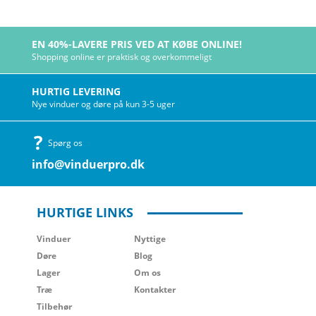
EN 40%-LAVERE PRIS VED AT KØBE ONLINE!
Shopping online er praktisk og overkommeligt
HURTIG LEVERING
Nye vinduer og døre på kun 3-5 uger
Spørg os
info@vinduerpro.dk
HURTIGE LINKS
Vinduer
Nyttige
Døre
Blog
Lager
Om os
Træ
Kontakter
Tilbehør