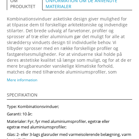
ONFORMATION OM DE ANVENDTE
OM
MATERIALER
PRODUKTET
Kombinationsvinduer asketiske design giver mulighed for
at tilpasse dem til forskellige arkitektoniske og indvendige
stilarter. Det brede udvalg af farvetoner, profiler og
sprosser af træ eller aluminium gør det muligt for alle at
skræddersy vinduets design til individuelle behov. Vi
tilbyder sprosser med en række forskellige profiler og
fastgørelsesmuligheder. For at vinduerne skal holde på
deres æstetiske kvalitet så længe som muligt, og for at de er
mere brugbareunder vanskelige klimatiske forhold,
matches de med tilhørende aluminiumsprofiler, som
fastgøres på ydersiden. Forvandl dit hjem med vores
Mere information
arkitektonisk imponerende trævinduer, designet til at
maksimere naturligt lys og energibesparelser. Vi anbefaler
SPECIFIKATION
at vælge vores produkter fra midten af træ, som vil sikre
større produktstabilitet, holdbarhed og i høj grad forlænge
Type: Kombinationsvinduer;
produktets levetid. Køb vinduer i Vinduerpro onlinebutik til
billige priser. Vi sikrer høj kombinationsvindue kvalitet og
Garanti: 10 år;
hurtig levering.
Materialer: Fyr, fyr med aluminiumsprofiler, egetræ eller
egetræ med aluminiumsprofiler;
Glas: 2- eller 3-lags glasruder med varmeisolerende belægning, varm