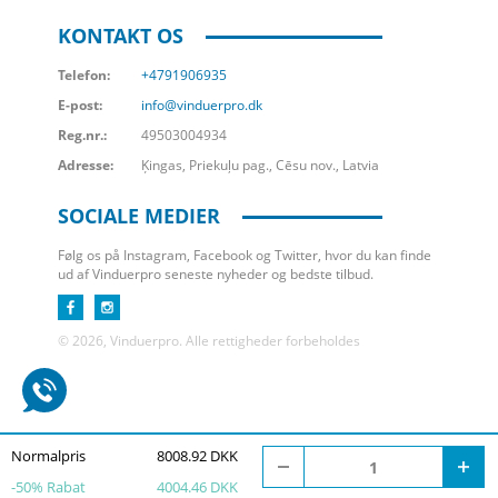
KONTAKT OS
Telefon:
+4791906935
E-post:
info@vinduerpro.dk
Reg.nr.:
49503004934
Adresse:
Ķingas, Priekuļu pag., Cēsu nov., Latvia
SOCIALE MEDIER
Følg os på Instagram, Facebook og Twitter, hvor du kan finde
ud af Vinduerpro seneste nyheder og bedste tilbud.
© 2026, Vinduerpro. Alle rettigheder forbeholdes
Normalpris
8008.92 DKK
-
50
% Rabat
4004.46 DKK