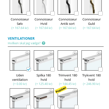
Connoisseur
Connoisseur
Connoisseur
Connoisseur
Sølv
Hvid
Antik sort
Guld
(+ 167.64 kr)
(+ 167.64 kr)
(+ 167.64 kr)
(+ 167.64 kr)
VENTILATIONER
Hvilken skal jeg vælge?
Uden
Spilka 180
Trimvent 180
Trykvent 180
ventilation
hvid
hvid
hvid
(+ 0.00 kr)
(+ 125.40 kr)
(+ 144.45 kr)
(+ 246.90 kr)
Populær