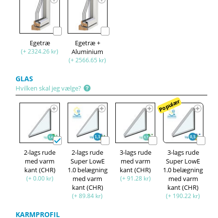
Egetræ
Egetræ +
(+ 2324.26 kr)
Aluminium
(+ 2566.65 kr)
GLAS
Hvilken skal jeg vælge?
Populær
2-lags rude
2-lags rude
3-lags rude
3-lags rude
med varm
Super LowE
med varm
Super LowE
kant (CHR)
1.0 belægning
kant (CHR)
1.0 belægning
(+ 0.00 kr)
med varm
(+ 91.28 kr)
med varm
kant (CHR)
kant (CHR)
(+ 89.84 kr)
(+ 190.22 kr)
KARMPROFIL