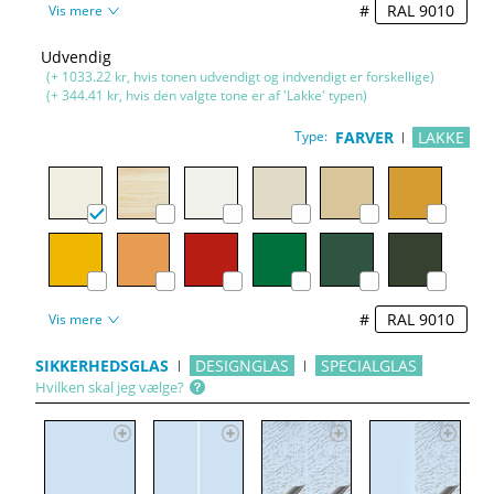
#
Vis mere
Udvendig
(+ 1033.22 kr, hvis tonen udvendigt og indvendigt er forskellige)
(+ 344.41 kr, hvis den valgte tone er af 'Lakke' typen)
Type:
FARVER
LAKKE
#
Vis mere
SIKKERHEDSGLAS
DESIGNGLAS
SPECIALGLAS
Hvilken skal jeg vælge?