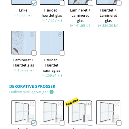
Enkel
Hærdet +
Lamineret +
Hærdet +
(+ 0.00 kr)
hærdet glas
Lamineret
Lamineret
(+ 174.17 kr)
glas
glas
(+ 141.60 kr)
(+ 226.56 kr)
Lamineret +
Hærdet +
Hærdet glas
Hærdet
(+ 169.92 kr)
saunaglas
(+ 269.81 kr)
DEKORATIVE SPROSSER
Hvilken skal jeg vælge?
Populær