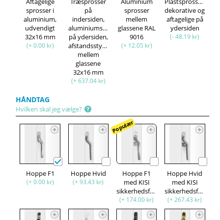
Aftagelige
Træsprosser
Aluminium
Plastsprosser,
sprosser i
på
sprosser
dekorative og
aluminium,
indersiden,
mellem
aftagelige på
udvendigt
aluminiumsprosser
glassene RAL
ydersiden
32x16 mm
på ydersiden,
9016
(- 48.19 kr)
(+ 0.00 kr)
afstandsstykke
(+ 12.05 kr)
mellem
glassene
32x16 mm
(+ 637.04 kr)
HÅNDTAG
Hvilken skal jeg vælge?
Populær
Hoppe F1
Hoppe Hvid
Hoppe F1
Hoppe Hvid
(+ 0.00 kr)
(+ 93.43 kr)
med KISI
med KISI
sikkerhedsfunktion
sikkerhedsfunktion
(+ 174.00 kr)
(+ 267.43 kr)