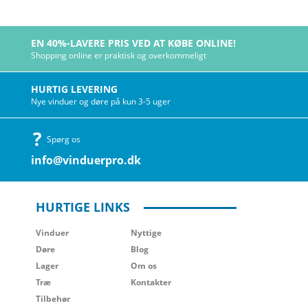
EN 40%-LAVERE PRIS VED AT KØBE ONLINE!
Shopping online er praktisk og overkommeligt
HURTIG LEVERING
Nye vinduer og døre på kun 3-5 uger
Spørg os
info@vinduerpro.dk
HURTIGE LINKS
Vinduer
Nyttige
Døre
Blog
Lager
Om os
Træ
Kontakter
Tilbehør