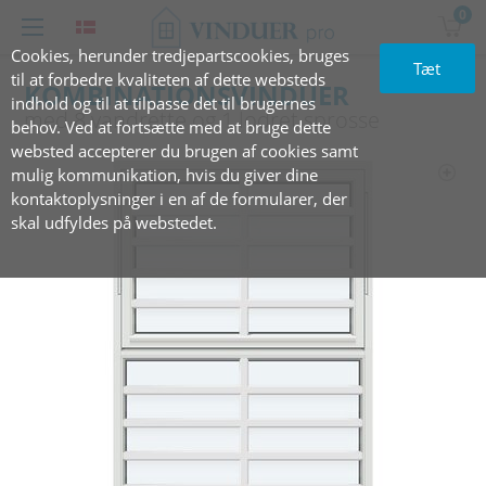
0
Cookies, herunder tredjepartscookies, bruges
Tæt
til at forbedre kvaliteten af dette websteds
KOMBINATIONSVINDUER
indhold og til at tilpasse det til brugernes
med 8‏‏‎ ‎vandret‏‏‎te ‎og‏‏‎ ‎1 lodret sprosse
behov. Ved at fortsætte med at bruge dette
websted accepterer du brugen af cookies samt
mulig kommunikation, hvis du giver dine
kontaktoplysninger i en af de formularer, der
skal udfyldes på webstedet.