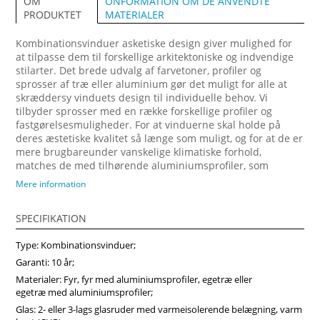
ONFORMATION OM DE ANVENDTE
OM
MATERIALER
PRODUKTET
Kombinationsvinduer asketiske design giver mulighed for
at tilpasse dem til forskellige arkitektoniske og indvendige
stilarter. Det brede udvalg af farvetoner, profiler og
sprosser af træ eller aluminium gør det muligt for alle at
skræddersy vinduets design til individuelle behov. Vi
tilbyder sprosser med en række forskellige profiler og
fastgørelsesmuligheder. For at vinduerne skal holde på
deres æstetiske kvalitet så længe som muligt, og for at de er
mere brugbareunder vanskelige klimatiske forhold,
matches de med tilhørende aluminiumsprofiler, som
fastgøres på ydersiden. Forvandl dit hjem med vores
Mere information
arkitektonisk imponerende trævinduer, designet til at
maksimere naturligt lys og energibesparelser. Vi anbefaler
SPECIFIKATION
at vælge vores produkter fra midten af træ, som vil sikre
større produktstabilitet, holdbarhed og i høj grad forlænge
Type: Kombinationsvinduer;
produktets levetid. Køb vinduer i Vinduerpro onlinebutik til
billige priser. Vi sikrer høj kombinationsvindue kvalitet og
Garanti: 10 år;
hurtig levering.
Materialer: Fyr, fyr med aluminiumsprofiler, egetræ eller
egetræ med aluminiumsprofiler;
Glas: 2- eller 3-lags glasruder med varmeisolerende belægning, varm