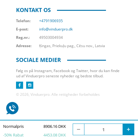
KONTAKT OS
Telefon:
+4791906935
E-post:
info@vinduerpro.dk
Reg.nr.:
49503004934
Adresse:
Ķingas, Priekuļu pag., Cēsu nov., Latvia
SOCIALE MEDIER
Følg os på Instagram, Facebook og Twitter, hvor du kan finde
ud af Vinduerpro seneste nyheder og bedste tilbud.
© 2026, Vinduerpro. Alle rettigheder forbeholdes
Normalpris
8906.16 DKK
-
50
% Rabat
4453.08 DKK