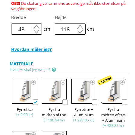
OBS!
Du skal angive rammens udvendige mål, ikke størrelsen på
vægåbningen!
Bredde
Højde
cm
cm
Hvordan måler jeg?
MATERIALE
Hvilken skal jeg vælge?
Populær
Fyrretræ
Fyr fra
Fyrretræ +
Fyr fra
(+ 0.00 kr)
midten af træ
Aluminium
midten af træ
(+ 190.94 kr)
(+ 297.85 kr)
+ Aluminium
(+ 483.22 kr)