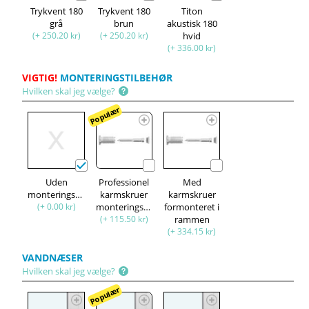
Trykvent 180
Trykvent 180
Titon
grå
brun
akustisk 180
(+ 250.20 kr)
(+ 250.20 kr)
hvid
(+ 336.00 kr)
VIGTIG!
MONTERINGSTILBEHØR
Hvilken skal jeg vælge?
Populær
Uden
Professionel
Med
monteringssæt
karmskruer
karmskruer
(+ 0.00 kr)
monteringssæt
formonteret i
(+ 115.50 kr)
rammen
(+ 334.15 kr)
VANDNÆSER
Hvilken skal jeg vælge?
Populær