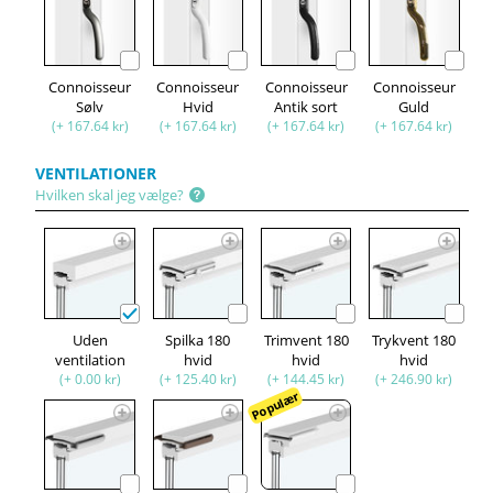
Connoisseur
Connoisseur
Connoisseur
Connoisseur
Sølv
Hvid
Antik sort
Guld
(+ 167.64 kr)
(+ 167.64 kr)
(+ 167.64 kr)
(+ 167.64 kr)
VENTILATIONER
Hvilken skal jeg vælge?
Uden
Spilka 180
Trimvent 180
Trykvent 180
ventilation
hvid
hvid
hvid
(+ 0.00 kr)
(+ 125.40 kr)
(+ 144.45 kr)
(+ 246.90 kr)
Populær