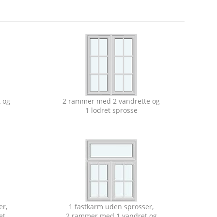
 og
2 rammer med 2 vandrette og
1 lodret sprosse
er,
1 fastkarm uden sprosser,
et
2 rammer med 1 vandret og