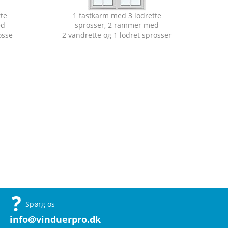
tte
1 fastkarm med 3 lodrette
ed
sprosser, 2 rammer med
osse
2 vandrette og 1 lodret sprosser
Spørg os
info@vinduerpro.dk