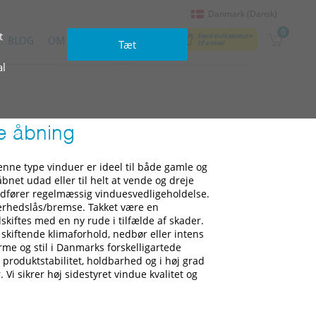
Danmark (Dansk)
0
t
Send indkøbskurv
BLOG
OM OS
KONTAKTER
Tæt
til e‑mail
al
e åbning
ne type vinduer er ideel til både gamle og
bnet udad eller til helt at vende og dreje
u udfører regelmæssig vinduesvedligeholdelse.
kerhedslås/bremse. Takket være en
skiftes med en ny rude i tilfælde af skader.
 skiftende klimaforhold, nedbør eller intens
rme og stil i Danmarks forskelligartede
e produktstabilitet, holdbarhed og i høj grad
 Vi sikrer høj sidestyret vindue kvalitet og