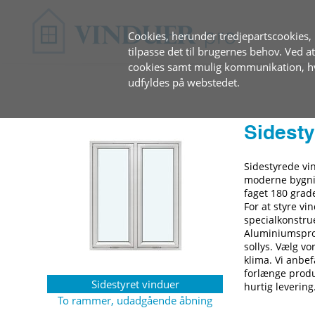
Cookies, herunder tredjepartscookies, b
tilpasse det til brugernes behov. Ved 
cookies samt mulig kommunikation, hvi
udfyldes på webstedet.
Sidesty
Sidestyrede vi
moderne bygning
faget 180 grade
For at styre v
specialkonstrue
Aluminiumsprofi
sollys. Vælg v
klima. Vi anbef
forlænge produk
Sidestyret vinduer
hurtig levering
To rammer, udadgående åbning