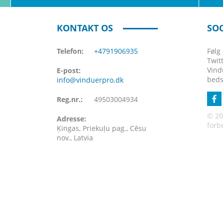
KONTAKT OS
SOC
Telefon:
+4791906935
Følg
Twit
Vind
E-post:
beds
info@vinduerpro.dk
Reg.nr.:
49503004934
© 20
Adresse:
forb
Ķingas, Priekuļu pag., Cēsu
nov., Latvia