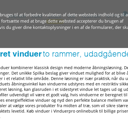
ruges til at forbedre kvaliteten af dette websteds indhold og til a
VINDUER
DØRE
LAGER
TRÆ
TILBEHØR
NYTTIGE
at fortsætte med at bruge dette websted accepterer du brugen af
s du giver dine kontaktoplysninger i en af de formularer, der sk
ret vinduer
to rammer, udadgåend
nduer kombinerer klassisk design med moderne åbningsløsning. Den
er. Det unikke Spilka beslag giver vinduet mulighed for at blive å
r i et relativt lille område. Denne løsning er især praktisk, når d
induets åbningsvinkel kan vinduerne udstyres med en restriktiv sik
ret løsning, kan glasruden i et sidestyret vindue let tages ud og ud
ler udvendigt vil være et godt valg, hvis vinduerne er beregnet til
ores energieffektive vinduer og nyd den perfekte balance mellem va
aler at vælge vores produkter fra midten af træ, som vil sikre størr
tets levetid. Køb vinduer i Vinduerpro onlinebutik til billige priser.
.