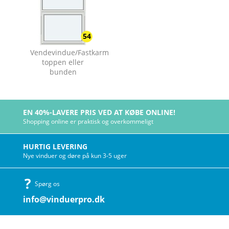
54
Vendevindue/Fastkarm
toppen eller
bunden
EN 40%-LAVERE PRIS VED AT KØBE ONLINE!
Shopping online er praktisk og overkommeligt
HURTIG LEVERING
Nye vinduer og døre på kun 3-5 uger
Spørg os
info@vinduerpro.dk