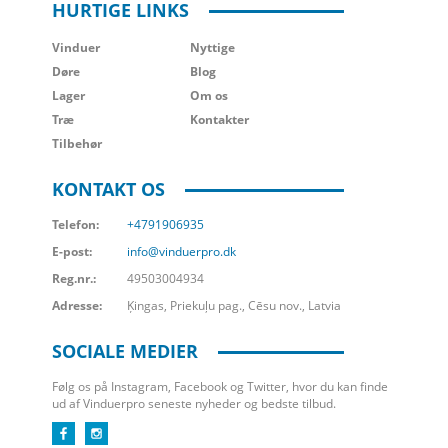
HURTIGE LINKS
Vinduer
Nyttige
Døre
Blog
Lager
Om os
Træ
Kontakter
Tilbehør
KONTAKT OS
Telefon:
+4791906935
E-post:
info@vinduerpro.dk
Reg.nr.:
49503004934
Adresse:
Ķingas, Priekuļu pag., Cēsu nov., Latvia
SOCIALE MEDIER
Følg os på Instagram, Facebook og Twitter, hvor du kan finde
ud af Vinduerpro seneste nyheder og bedste tilbud.